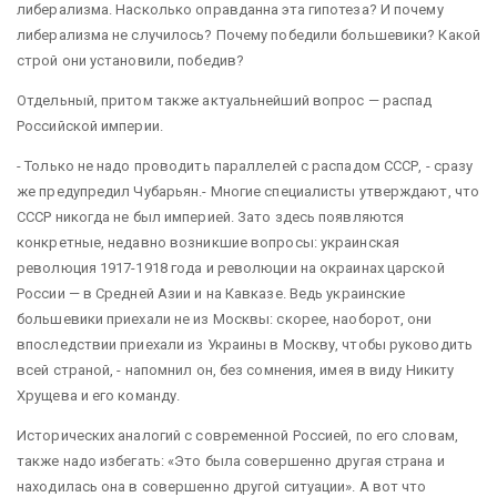
либерализма. Насколько оправданна эта гипотеза? И почему
либерализма не случилось? Почему победили большевики? Какой
строй они установили, победив?
Отдельный, притом также актуальнейший вопрос — распад
Российской империи.
- Только не надо проводить параллелей с распадом СССР, - сразу
же предупредил Чубарьян.- Многие специалисты утверждают, что
СССР никогда не был империей. Зато здесь появляются
конкретные, недавно возникшие вопросы: украинская
революция 1917-1918 года и революции на окраинах царской
России — в Средней Азии и на Кавказе. Ведь украинские
большевики приехали не из Москвы: скорее, наоборот, они
впоследствии приехали из Украины в Москву, чтобы руководить
всей страной, - напомнил он, без сомнения, имея в виду Никиту
Хрущева и его команду.
Исторических аналогий с современной Россией, по его словам,
также надо избегать: «Это была совершенно другая страна и
находилась она в совершенно другой ситуации». А вот что