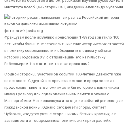
скажется на обществе в целом, рассказал научный руководитель
Института всеобщей истории РАН, академик Александр Чубарьян.
фото: ru.wikipedia.org
Французам после их Великой революции 1789 года хватило 100
лет, чтобы больше не переносить кипение исторических страстей
в политику современности и объединить в одном учебнике
истории Людовика XVI с отправившим его на гильотину
Робеспьером. Но хватит ли того же срока нам?
С одной стороны, участников событий 100-летней давности уже
не осталось. С другой, исторические страсти среди россиян
продолжают кипеть: вспомним хотя бы историю с памятником
Ивану Грозному или с увековечиванием памяти Колчака с
Маннергеймом. Нет консенсуса и по оценке событий революции и
гражданской войны. Однако сегодня эти споры, считает
Чубарьян, «ведутся уже не сторонниками белых и красных, а в
зависимости от современных политических пристрастий».