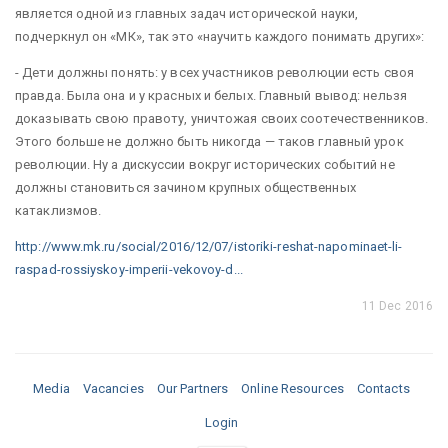
является одной из главных задач исторической науки,
подчеркнул он «МК», так это «научить каждого понимать других»:
- Дети должны понять: у всех участников революции есть своя
правда. Была она и у красных и белых. Главный вывод: нельзя
доказывать свою правоту, уничтожая своих соотечественников.
Этого больше не должно быть никогда — таков главный урок
революции. Ну а дискуссии вокруг исторических событий не
должны становиться зачином крупных общественных
катаклизмов.
http://www.mk.ru/social/2016/12/07/istoriki-reshat-napominaet-li-
raspad-rossiyskoy-imperii-vekovoy-d...
11 Dec 2016
Media
Vacancies
Our Partners
Online Resources
Contacts
Login