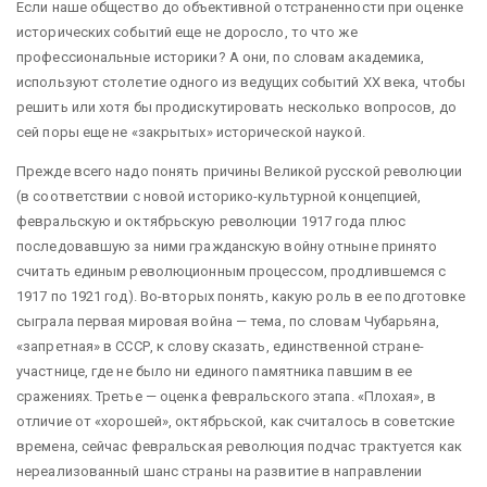
Если наше общество до объективной отстраненности при оценке
исторических событий еще не доросло, то что же
профессиональные историки? А они, по словам академика,
используют столетие одного из ведущих событий ХХ века, чтобы
решить или хотя бы продискутировать несколько вопросов, до
сей поры еще не «закрытых» исторической наукой.
Прежде всего надо понять причины Великой русской революции
(в соответствии с новой историко-культурной концепцией,
февральскую и октябрьскую революции 1917 года плюс
последовавшую за ними гражданскую войну отныне принято
считать единым революционным процессом, продлившемся с
1917 по 1921 год). Во-вторых понять, какую роль в ее подготовке
сыграла первая мировая война — тема, по словам Чубарьяна,
«запретная» в СССР, к слову сказать, единственной стране-
участнице, где не было ни единого памятника павшим в ее
сражениях. Третье — оценка февральского этапа. «Плохая», в
отличие от «хорошей», октябрьской, как считалось в советские
времена, сейчас февральская революция подчас трактуется как
нереализованный шанс страны на развитие в направлении