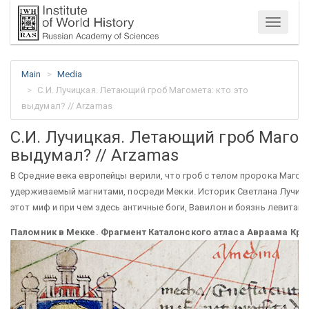
Menu
Main
Media
С.И. Лучицкая. Летающий гроб Магомета: кто это
выдумал? // Arzamas
С.И. Лучицкая. Летающий гроб Магоме
выдумал? // Arzamas
В Средние века европейцы верили, что гроб с телом пророка Магом
удерживаемый магнитами, посреди Мекки. Историк Светлана Лучицк
этот миф и при чем здесь античные боги, Вавилон и боязнь левитаци
Паломник в Мекке. Фрагмент Каталонского атласа Авраама Крес