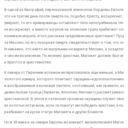
В одной из биографий, пересказанной епископом Кордовы Евлогием
что на третий день после смерти он, подобно Христу, воскреснет, и
умирает, то его приверженцы оставляют тело непогребенным. Но ч
не воскресает, а вместо ангелов на зловоние трупа прибегают соба
понимали мораль этого рассказа средневековые христиане? Проро
за Мессию, но его позорная смерть свидетельствует о том, что он н
И неважно, что никто из мусульман не верил в Мессию, а создатель
о своем вознесении. По мнению христиан, Магомет должен был играт
и Христос в христианстве.
К северу от Пиренеев исламом интересовались еще меньше, а Маго
золотого кумира, которого почитают сарацины-идолопоклонники. 
в воображаемый языческий пантеон, состоявший, как правило, из тр
дьявольская троица (Терваган, Аполлен, Магомет) рассматривалас
христианской. В эпосе и латинских хрониках сарацины служат своим
их золотых истуканов, если те помогут им победить христиан, а пос
разбивают на куски статуи Магомета и других божеств.
Но в XII веке и на севере Европы возникают жизнеописания Магоме