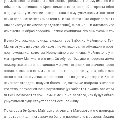
упоминается легенда о его летающей гробнице. Почему именно в это
объяснить: начинаются Крестовые походы, с одной стороны обостр
а с другой — усилившие конфронтацию с мусульманским Востоком. 
стихотворных текстах писатели XII века не столько опровергают и
они зачастую не имеют представления), сколько — в идеологически
искаженный образ пророка, неявно сравнивая его с Иисусом и хрис
В этих биографиях, принадлежащих перу Эмбрико Майнцского, Гвибер
Магомет уже не золотой идол и не Антихрист, но обманщик и ерети
при помощи колдовства. Неслучайно в сочинении Майнцского учите
маг, причем Маг — это его имя. Он обучает будущего пророка демон
поддержке своего наставника Магомет становится сначала королем 
представляясь святым и совершая фальшивые чудеса, объявляет с
нового ложного учения, основанного на инцесте и разврате. Бог на
начинает страдать падучей болезнью, затем же пророка внезапно н
его тело, расчлененное и поруганное (у Гвиберта Ножанского от Ма
пятки), пожирается свиньями. Именно из-за этого, как будут объясн
у мусульман существует запрет есть свинину.
По словам Эмбрико Майнцского, учитель Магомета и его приверже
и построили для него храм из белого паросского мрамора. Издали э