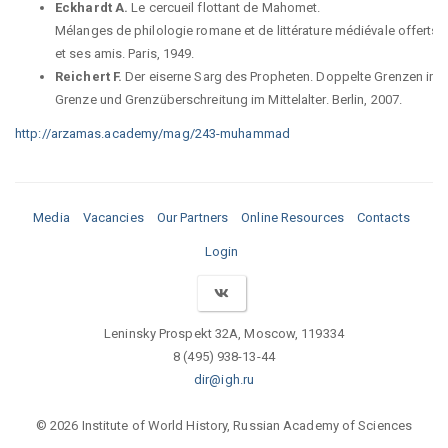
Eckhardt A.
Le cercueil flottant de Mahomet.
Mélanges de philologie romane et de littérature médiévale offerts 
et ses amis. Paris, 1949.
Reichert F.
Der eiserne Sarg des Propheten. Doppelte Grenzen im Is
Grenze und Grenzüberschreitung im Mittelalter. Berlin, 2007.
http://arzamas.academy/mag/243-muhammad
Media
Vacancies
Our Partners
Online Resources
Contacts
Login
Leninsky Prospekt 32A, Moscow, 119334
8 (495) 938-13-44
dir@igh.ru
© 2026 Institute of World History, Russian Academy of Sciences