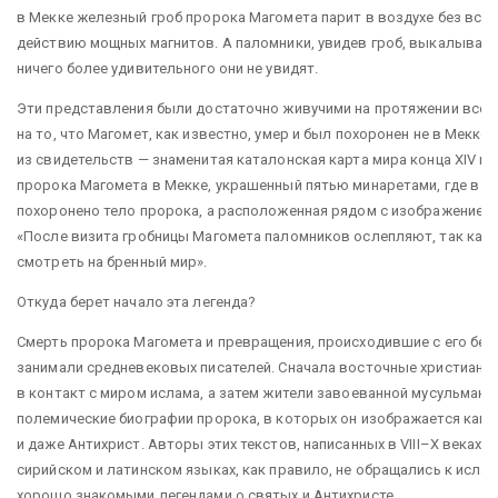
в Мекке железный гроб пророка Магомета парит в воздухе без вся
действию мощных магнитов. А паломники, увидев гроб, выкалывают 
ничего более удивительного они не увидят.
Эти представления были достаточно живучими на протяжении всег
на то, что Магомет, как известно, умер и был похоронен не в Мекке,
из свидетельств — знаменитая каталонская карта мира конца XIV ве
пророка Магомета в Мекке, украшенный пятью минаретами, где в 
похоронено тело пророка, а расположенная рядом с изображением 
«После визита гробницы Магомета паломников ослепляют, так как
смотреть на бренный мир».
Откуда берет начало эта легенда?
Смерть пророка Магомета и превращения, происходившие с его без
занимали средневековых писателей. Сначала восточные христиане
в контакт с миром ислама, а затем жители завоеванной мусульман
полемические биографии пророка, в которых он изображается как
и даже Антихрист. Авторы этих текстов, написанных в VIII–X веках н
сирийском и латинском языках, как правило, не обращались к исла
хорошо знакомыми легендами о святых и Антихристе.