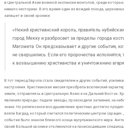
в Центральной Азии военной экспансии монголов, среди которых, к
немало несториан. В это время один из вождей похода, церковный 
запишет в своей хронике:
«Некий христианский король, правитель нубийских х
город Мекку и разбросает за пределы города кости
Магомета. Он предсказывает и другие события, кот
не свершились. Если его пророчества исполнятся, то
к возвышению христианства и уничтожению агарян 
В тот период Европа стала свидетелем и других событий, усиливав
настроения. Христианская миссия приобрела вселенский характер:
земли, отправляясь в Центральную Азию и на Дальний Восток. Хро
явлениях природы: падали звезды, происходили затмения, на небе
знаки. Но религиозное воодушевление христиан достигло предела, 
взяли Багдад, который считался политическим центром сарацин. Д
событие было знаком близкого конца мусульманского мира. Англий
своей Большой хронике откликнулся на происходившее следующим