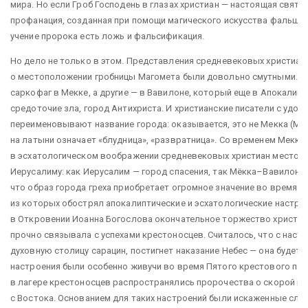
мира. Но если Гроб Господень в глазах христиан — настоящая святы
профанация, созданная при помощи магического искусства фальшив
учение пророка есть ложь и фальсификация.
Но дело не только в этом. Представления средневековых христиан
о местоположении гробницы Магомета были довольно смутными. 
саркофаг в Мекке, а другие — в Вавилоне, который еще в Апокалип
средоточие зла, город Антихриста. И христианские писатели с удо
переименовывают название города: оказывается, это не Мекка (Mec
на латыни означает «блудница», «развратница». Со временем Мекк
в эсхатологическом воображении средневековых христиан место,
Иерусалиму: как Иерусалим — город спасения, так Мёкка–Вавилон —
что образ города греха приобретает огромное значение во время 
из которых обострял апокалиптические и эсхатологические настро
в Откровении Иоанна Богослова окончательное торжество христиа
прочно связывала с успехами крестоносцев. Считалось, что с насту
духовную столицу сарацин, постигнет наказание Небес — она будет 
настроения были особенно живучи во время Пятого крестового похо
в лагере крестоносцев распространялись пророчества о скорой по
с Востока. Основанием для таких настроений были искаженные слу