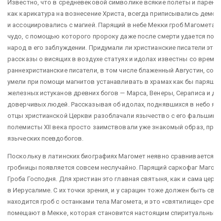
Известно, что в средневековой символике всякие полеты и парени
как карикатура на вознесение Христа, всегда приписывались демо
и ассоциировались с магией. Парящий в небе Мекки гроб Магомета
чудо, с помощью которого пророку даже после смерти удается по
народ в его заблуждении. Придумали ли христианские писатели это
рассказы о висящих в воздухе статуях и идолах известны со време
раннехристианские писатели, в том числе блаженный Августин, соо
умели при помощи магнитов устанавливать в храмах как бы парящи
железных истуканов древних богов — Марса, Венеры, Сераписа и др.
доверчивых людей. Рассказывая об идолах, поднявшихся в небо я
отцы христианской Церкви разоблачали язычество с его фальшивы
полемисты XII века просто заимствовали уже знакомый образ, пр
языческих псевдобогов.
Поскольку в латинских биографиях Магомет неявно сравнивается с 
гробницы появляется совсем неслучайно. Парящий саркофаг Магом
Гроба Господня. Для христиан это главная святыня, как и сама церк
в Иерусалиме. С их точки зрения, и у сарацин тоже должен быть сво
находится гроб с останками тела Магомета, и это «святилище» сре
помещают в Мекке, которая становится настоящим спиритуальным