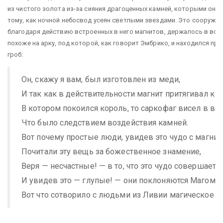
из чистого золота из-за сияния драгоценных камней, которыми оно
тому, как ночной небосвод усеян светлыми звездами. Это сооружен
благодаря действию встроенных в него магнитов, держалось в воз
похоже на арку, под которой, как говорит Эмбрико, и находился п
гроб:
Он, скажу я вам, был изготовлен из меди,
И так как в действительности магнит притягивал к 
В котором покоился король, то саркофаг висел в воз
Что было следствием воздействия камней.
Вот почему простые люди, увидев это чудо с магнит
Почитали эту вещь за божественное знамение,
Веря — несчастные! — в то, что это чудо совершает 
И увидев это — глупые! — они поклоняются Магомет
Вот что сотворило с людьми из Ливии магическое и