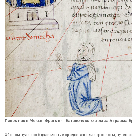
Паломник в Мекке. Фрагмент Каталонского атласа Авраама Крес
Об этом чуде сообщали многие средневековые хронисты, путешеств