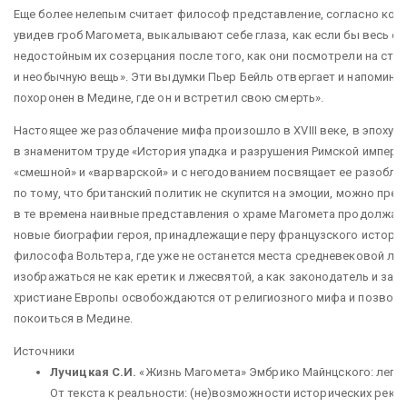
Еще более нелепым считает философ представление, согласно кото
увидев гроб Магомета, выкалывают себе глаза, как если бы весь о
недостойным их созерцания после того, как они посмотрели на сто
и необычную вещь». Эти выдумки Пьер Бейль отвергает и напоминае
похоронен в Медине, где он и встретил свою смерть».
Настоящее же разоблачение мифа произошло в XVIII веке, в эпоху 
в знаменитом труде «История упадка и разрушения Римской империи
«смешной» и «варварской» и с негодованием посвящает ее разобла
по тому, что британский политик не скупится на эмоции, можно пре
в те времена наивные представления о храме Магомета продолжали ж
новые биографии героя, принадлежащие перу французского историк
философа Вольтера, где уже не останется места средневековой лег
изображаться не как еретик и лжесвятой, а как законодатель и зав
христиане Европы освобождаются от религиозного мифа и позвол
покоиться в Медине.
Источники
Лучицкая С.И.
«Жизнь Магомета» Эмбрико Майнцского: леген
От текста к реальности: (не)возможности исторических реконс