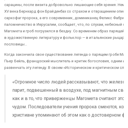
сарацины, после визита добровольно лишающие себя зрения. Неме
XV века Бернхард фон Брайденбах со страхом и отвращением описы
саркофаг пророка, а его современник, доминиканец Феликс Фабри,
паломничество в Иерусалим, сообщает, что, по слухам, небесный о
Магомета и гроб погрузился в бездну. Со временем образ парящей 
в художественную литературу и фольклор — в итальянские рыцарск
пословицы…
Когда закончила свое существование легенда о парящем гробе Магом
Пьер Бейль, французский мыслитель и критик богословия, одним и
развенчать эту легенду. В своем «Историческом и критическом cло
«Огромное число людей рассказывают, что железн
парит, подвешенный в воздухе, под магнитным сводо
как и в то, что приверженцы Магомета считают эт
чудом. Последователи учения пророка смеются, когд
христиане упоминают об этом как о достоверном фа