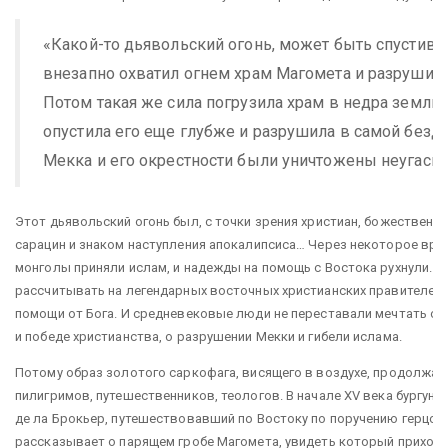
«Какой-то дьявольский огонь, может быть спустивш
внезапно охватил огнем храм Магомета и разрушил 
Потом такая же сила погрузила храм в недра земли, 
опустила его еще глубже и разрушила в самой бездн
Мекка и его окрестности были уничтожены неугаси
Этот дьявольский огонь был, с точки зрения христиан, божественн
сарацин и знаком наступления апокалипсиса… Через некоторое врем
монголы приняли ислам, и надежды на помощь с Востока рухнули. Н
рассчитывать на легендарных восточных христианских правителей,
помощи от Бога. И средневековые люди не переставали мечтать о н
и победе христианства, о разрушении Мекки и гибели ислама.
Потому образ золотого саркофага, висящего в воздухе, продолжа
пилигримов, путешественников, теологов. В начале XV века бургун
де ла Брокьер, путешествовавший по Востоку по поручению герцог
рассказывает о парящем гробе Магомета, увидеть который приходя