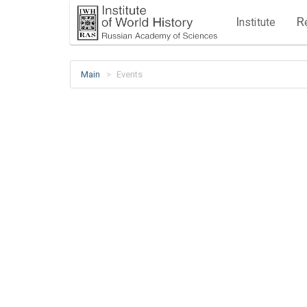
I
R
nstitute
Main
Events