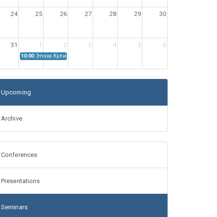
24
25
26
27
28
29
30
31
1
2
3
4
5
6
10:00
Эпоха Куликовской битвы: Проблемы источниковедения
Upcoming
Archive
Conferences
Presentations
Seminars