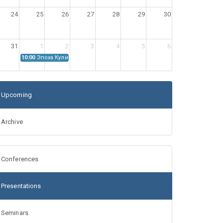
24
25
26
27
28
29
30
31
1
2
3
4
5
6
10:00
Эпоха Куликовской битвы: Проблемы источниковедения
Upcoming
Archive
Conferences
Presentations
Seminars