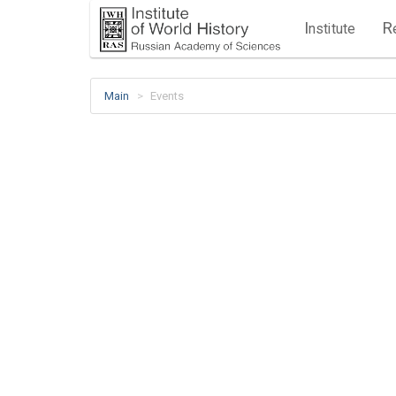
I
R
nstitute
Main
Events