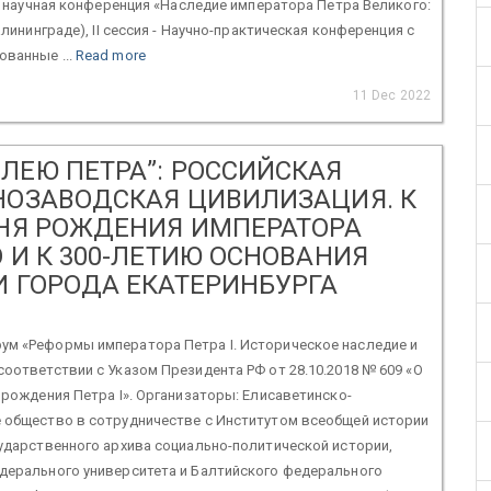
 - научная конференция «Наследие императора Петра Великого:
алининграде), II сессия - Научно-практическая конференция с
ванные ...
Read more
11 Dec 2022
ЛЕЮ ПЕТРА”: РОССИЙСКАЯ
НОЗАВОДСКАЯ ЦИВИЛИЗАЦИЯ. К
ДНЯ РОЖДЕНИЯ ИМПЕРАТОРА
 И К 300-ЛЕТИЮ ОСНОВАНИЯ
И ГОРОДА ЕКАТЕРИНБУРГА
м «Реформы императора Петра I. Историческое наследие и
оответствии с Указом Президента РФ от 28.10.2018 № 609 «О
 рождения Петра I». Организаторы: Елисаветинско-
 общество в сотрудничестве с Институтом всеобщей истории
ударственного архива социально-политической истории,
дерального университета и Балтийского федерального