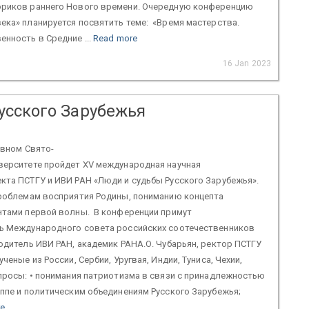
ориков раннего Нового времени. Очередную конференцию
ека» планируется посвятить теме: «Время мастерства.
енность в Средние ...
Read more
16 Jan 2023
усского Зарубежья
авном Свято-
верситете пройдет XV международная научная
кта ПСТГУ и ИВИ РАН «Люди и судьбы Русского Зарубежья».
проблемам восприятия Родины, пониманию концепта
нтами первой волны. В конференции примут
ь Международного совета российских соотечественников
одитель ИВИ РАН, академик РАНА.О. Чубарьян, ректор ПСТГУ
ченые из России, Сербии, Уругвая, Индии, Туниса, Чехии,
просы: • понимания патриотизма в связи с принадлежностью
ппе и политическим объединениям Русского Зарубежья;
re