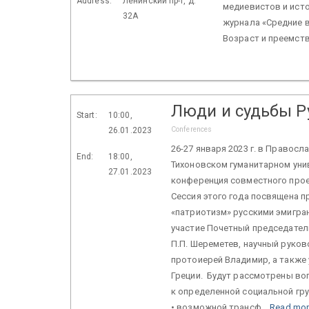
Address:
Ленинский пр-т, д.
медиевистов и ист
32А
журнала «Средние в
Возраст и преемств
Люди и судьбы Р
Start:
10:00,
Conferences
26.01.2023
26-27 января 2023 г. в Правосл
End:
18:00,
Тихоновском гуманитарном уни
27.01.2023
конференция совместного прое
Сессия этого года посвящена 
«патриотизм» русскими эмигра
участие Почетный председател
П.П. Шереметев, научный руков
протоиерей Владимир, а также у
Греции. Будут рассмотрены во
к определенной социальной гру
• возможной трансф...
Read mo