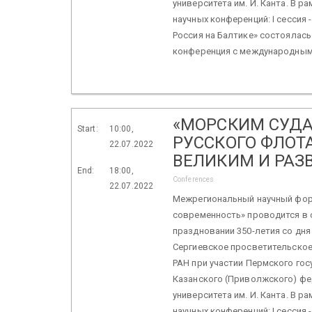
университета им. И. Канта. В 
научных конференций: I сессия
Россия на Балтике» состоялась 
конференция с международным 
«МОРСКИМ СУДАМ
Start:
10:00,
РУССКОГО ФЛОТ
22.07.2022
ВЕЛИКИМ И РАЗ
End:
18:00,
Conferences
22.07.2022
Межрегиональный научный фору
современность» проводится в с
праздновании 350-летия со дня
Сергиевское просветительское
РАН при участии Пермского гос
Казанского (Приволжского) фе
университета им. И. Канта. В 
научных конференций: I сессия