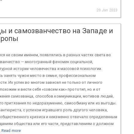
20 Jan 2023
ы и самозванчество на Западе и
вропы
я не своим именем, появлялись в разных частях света во
званчество — многогранный феномен социальной,
турной истории человечества и массовой психологии.
ь занять чужое место в семье, профессиональном
сти. Их успех во многом зависел не только от личного
похожим и вести себя «совсем как» прототип, но и от
жения самозванца, способов коммуникации, мотивов людей,
го притязания по недоразумению, самообману или из выгоды.
антюриста, с успехом игравшего роль другого человека,
общественного кризиса и неизменно отвечало определенным
аниям общества или его части, представлениям о должном
.
Read more