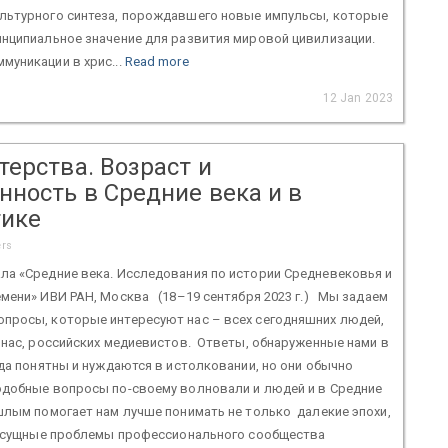
льтурного синтеза, порождавшего новые импульсы, которые
инципиальное значение для развития мировой цивилизации.
уникации в хрис...
Read more
12 Jan 2023
ерства. Возраст и
нность в Средние века и в
ике
ers
ла «Средние века. Исследования по истории Средневековья и
мени» ИВИ РАН, Москва (18–19 сентября 2023 г.) Мы задаем
просы, которые интересуют нас – всех сегодняшних людей,
 нас, российских медиевистов. Ответы, обнаруженные нами в
гда понятны и нуждаются в истолковании, но они обычно
одобные вопросы по-своему волновали и людей и в Средние
шлым помогает нам лучше понимать не только далекие эпохи,
 насущные проблемы профессионального сообщества