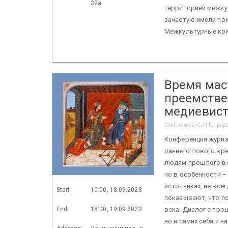
32а
территорией межку
зачастую имели пр
Межкультурные комм
Время маст
преемстве
медиевист
Conferences, Call for pap
Конференция журна
раннего Нового вре
людям прошлого во
но в особенности –
источниках, не все
Start:
10:00, 18.09.2023
показывают, что п
End:
18:00, 19.09.2023
века. Диалог с про
но и самих себя и