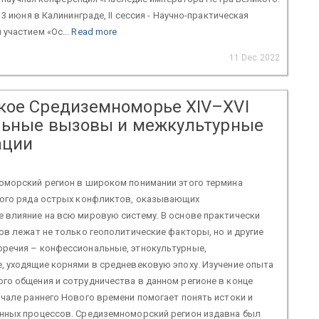
3 июня в Калининграде, II сессия - Научно-практическая
участием «Ос...
Read more
11 Dec 2022
кое Средиземноморье XIV–XVI
альные вызовы и межкультурные
ации
оморский регион в широком понимании этого термина
лого ряда острых конфликтов, оказывающих
 влияние на всю мировую систему. В основе практически
ов лежат не только геополитические факторы, но и другие
речия – конфессиональные, этнокультурные,
, уходящие корнями в средневековую эпоху. Изучение опыта
го общения и сотрудничества в данном регионе в конце
чале раннего Нового времени помогает понять истоки и
нных процессов. Средиземноморский регион издавна был