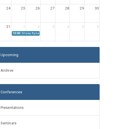
24
25
26
27
28
29
30
31
1
2
3
4
5
6
10:00
Эпоха Куликовской битвы: Проблемы источниковедения
Upcoming
Archive
Conferences
Presentations
Seminars