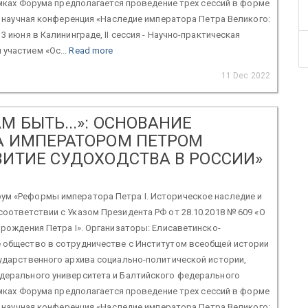
рамках Форума предполагается проведение трех сессий в форме
 - научная конференция «Наследие императора Петра Великого:
3 июня в Калининграде, II сессия - Научно-практическая
участием «Ос...
Read more
11 Dec 2022
 БЫТЬ...»: ОСНОВАНИЕ
А ИМПЕРАТОРОМ ПЕТРОМ
ВИТИЕ СУДОХОДСТВА В РОССИИ»
м «Реформы императора Петра I. Историческое наследие и
оответствии с Указом Президента РФ от 28.10.2018 № 609 «О
 рождения Петра I». Организаторы: Елисаветинско-
 общество в сотрудничестве с Институтом всеобщей истории
ударственного архива социально-политической истории,
дерального университета и Балтийского федерального
рамках Форума предполагается проведение трех сессий в форме
 - научная конференция «Наследие императора Петра Великого: