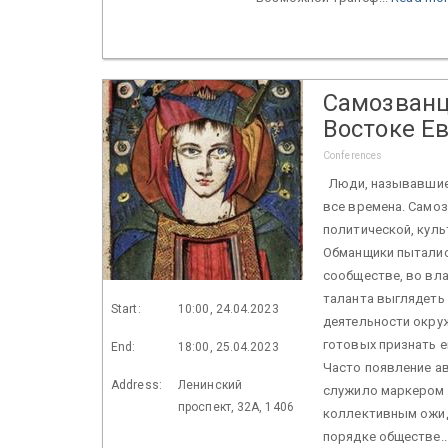
Самозванц
Востоке Е
Conferences
Люди, называвшиес
все времена. Само
политической, куль
Обманщики пыталис
сообществе, во вла
таланта выглядеть 
Start:
10:00, 24.04.2023
деятельности окру
готовых признать е
End:
18:00, 25.04.2023
Часто появление ав
Address:
Ленинский
служило маркером 
проспект, 32А, 1406
коллективным ожид
порядке обществе..