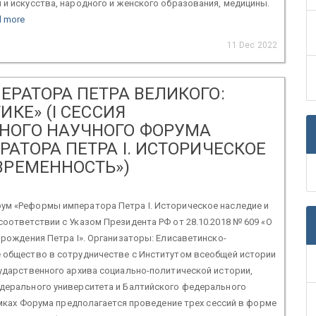
и искусства, народного и женского образования, медицины.
d more
11 Dec 2022
ЕРАТОРА ПЕТРА ВЕЛИКОГО:
ИКЕ» (I СЕССИЯ
НОГО НАУЧНОГО ФОРУМА
АТОРА ПЕТРА I. ИСТОРИЧЕСКОЕ
ВРЕМЕННОСТЬ»)
м «Реформы императора Петра I. Историческое наследие и
оответствии с Указом Президента РФ от 28.10.2018 № 609 «О
 рождения Петра I». Организаторы: Елисаветинско-
 общество в сотрудничестве с Институтом всеобщей истории
ударственного архива социально-политической истории,
дерального университета и Балтийского федерального
рамках Форума предполагается проведение трех сессий в форме