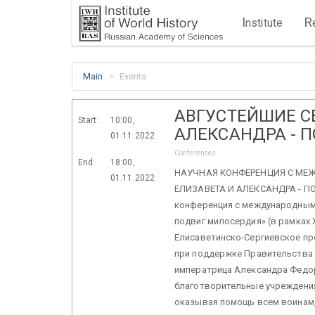
I
R
nstitute
Main
Events
АВГУСТЕЙШИЕ С
Start:
10:00,
АЛЕКСАНДРА - 
01.11.2022
Conferences
End:
18:00,
НАУЧНАЯ КОНФЕРЕНЦИЯ С МЕ
01.11.2022
ЕЛИЗАВЕТА И АЛЕКСАНДРА - ПО
конференция с международным 
подвиг милосердия» (в рамках 
Елисаветинско-Сергиевское пр
при поддержке Правительства 
императрица Александра Федо
благотворительные учреждения
оказывая помощь всем воинам