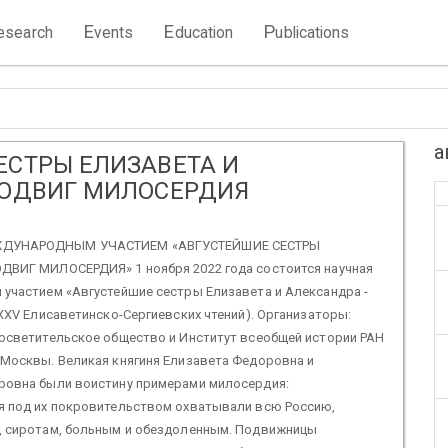
E
E
P
esearch
vents
ducation
ublications
а
ЕСТРЫ ЕЛИЗАВЕТА И
ПОДВИГ МИЛОСЕРДИЯ
ЖДУНАРОДНЫМ УЧАСТИЕМ «АВГУСТЕЙШИЕ СЕСТРЫ
ДВИГ МИЛОСЕРДИЯ» 1 ноября 2022 года состоится научная
участием «Августейшие сестры Елизавета и Александра -
XXV Елисаветинско-Сергиевских чтений). Организаторы:
осветительское общество и Институт всеобщей истории РАН
Москвы. Великая княгиня Елизавета Федоровна и
ровна были воистину примерами милосердия:
 под их покровительством охватывали всю Россию,
, сиротам, больным и обездоленным. Подвижницы