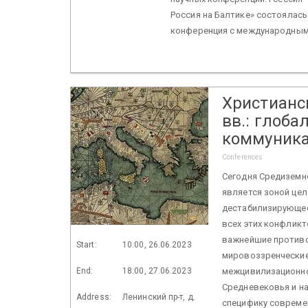
Россия на Балтике» состоялась 
конференция с международным 
Христианс
вв.: глоб
коммуник
Conferences
Сегодня Средиземн
является зоной це
дестабилизирующее
всех этих конфликт
важнейшие противо
Start:
10:00, 26.06.2023
мировоззренческие
End:
18:00, 27.06.2023
межцивилизационно
Средневековья и на
Address:
Ленинский пр-т, д.
специфику совреме