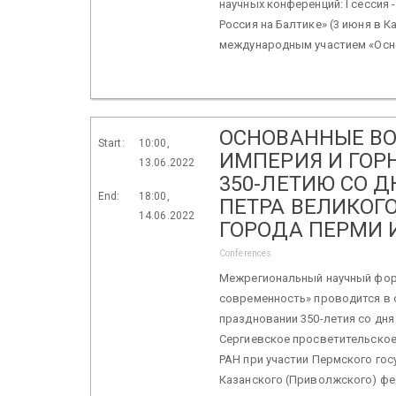
научных конференций: I сессия
Россия на Балтике» (3 июня в К
международным участием «Осно
ОСНОВАННЫЕ ВО
Start:
10:00,
ИМПЕРИЯ И ГОР
13.06.2022
350-ЛЕТИЮ СО 
End:
18:00,
ПЕТРА ВЕЛИКОГО
14.06.2022
ГОРОДА ПЕРМИ 
Conferences
Межрегиональный научный фору
современность» проводится в с
праздновании 350-летия со дня
Сергиевское просветительское
РАН при участии Пермского гос
Казанского (Приволжского) фе