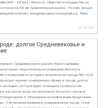
мя (XVII – XIX вв.) • Личность, общество и государство на
Востоке в XX-XXI вв. Сравнительный анализ. • Россия, Запад и
 внешней политики, международных отношений и д...
Read
05 Jul 2022
ороде: долгое Средневековье и
дие
пейского Средневековья и раннего Нового времени,
ом историко-теоретических исследований Института
АН и Комиссией по истории и антропологии города РАН 19-20
 проводят научную конференцию «Время в городе: долгое
о наследие», которая будет посвящена особенностям
 в городской среде, исторического прошлого города в
настоящее время. К обсуждению на конференции предложены
ы. 1) Исчисление времени в средневековом городе: точки