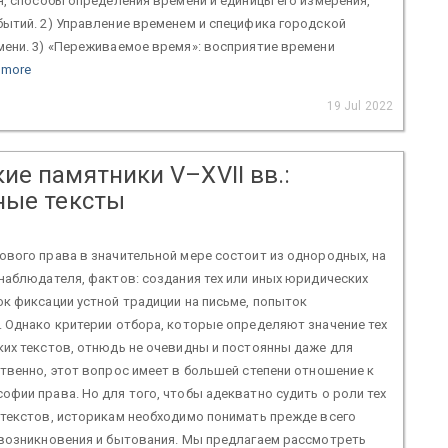
я, способы определения времени и единицы его измерения,
ытий. 2) Управление временем и специфика городской
мени. 3) «Переживаемое время»: восприятие времени
 more
19 Jul 2022
ие памятники V–XVII вв.:
ные тексты
вого права в значительной мере состоит из однородных, на
наблюдателя, фактов: создания тех или иных юридических
к фиксации устной традиции на письме, попыток
 Однако критерии отбора, которые определяют значение тех
их текстов, отнюдь не очевидны и постоянны даже для
твенно, этот вопрос имеет в большей степени отношение к
фии права. Но для того, чтобы адекватно судить о роли тех
 текстов, историкам необходимо понимать прежде всего
 возникновения и бытования. Мы предлагаем рассмотреть