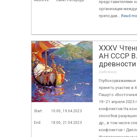
представителями на
организации между
преподав...
Read mo
XXХV Чтен
АН СССР В.
древности
Conferences
Глубокоуважаемые 
принять участие в 
Пашуто «Восточная
19–21 апреля 2023 
конфликтов На кон
Start:
10:00, 19.04.2023
способов разрешен
End:
18:00, 21.04.2023
др., в том числе 
конфликтов • Дипл
Институциональные