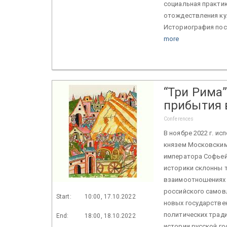
социальная практи
отождествления ку
Историография посл
more
“Три Рима
прибытия 
Conferences
В ноябре 2022 г. и
князем Московским 
императора Софьей 
историки склонны т
взаимоотношениях 
российского самовл
Start:
10:00, 17.10.2022
новых государстве
политических тради
End:
18:00, 18.10.2022
истории русской г