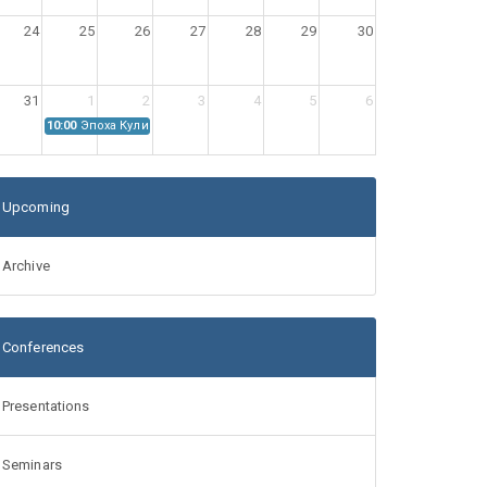
24
25
26
27
28
29
30
31
1
2
3
4
5
6
10:00
Эпоха Куликовской битвы: Проблемы источниковедения
Upcoming
Archive
Conferences
Presentations
Seminars