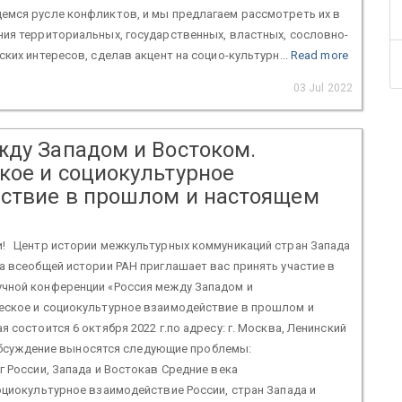
емся русле конфликтов, и мы предлагаем рассмотреть их в
ия территориальных, государственных, властных, сословно-
ских интересов, сделав акцент на социо-культурн...
Read more
03 Jul 2022
жду Западом и Востоком.
кое и социокультурное
ствие в прошлом и настоящем
! Центр истории межкультурных коммуникаций стран Запада
а всеобщей истории РАН приглашает вас принять участие в
чной конференции «Россия между Западом и
еское и социокультурное взаимодействие в прошлом и
 состоится 6 октября 2022 г.по адресу: г. Москва, Ленинский
а обсуждение выносятся следующие проблемы:
г России, Запада и Востокав Средние века
оциокультурное взаимодействие России, стран Запада и