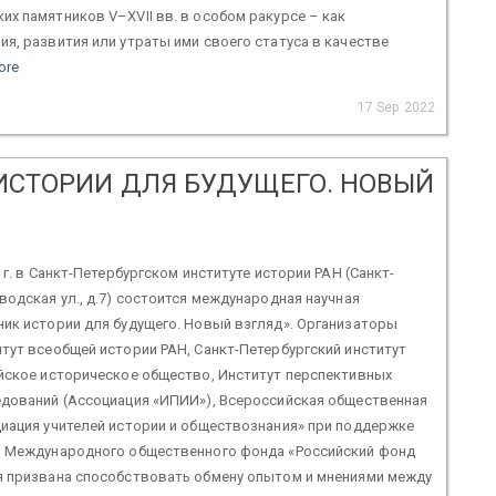
х памятников V–XVII вв. в особом ракурсе – как
я, развития или утраты ими своего статуса в качестве
ore
17 Sep 2022
ИСТОРИИ ДЛЯ БУДУЩЕГО. НОВЫЙ
 г. в Санкт-Петербургском институте истории РАН (Санкт-
водская ул., д.7) состоится международная научная
ик истории для будущего. Новый взгляд». Организаторы
тут всеобщей истории РАН, Санкт-Петербургский институт
йское историческое общество, Институт перспективных
едований (Ассоциация «ИПИИ»), Всероссийская общественная
иация учителей истории и обществознания» при поддержке
и Международного общественного фонда «Российский фонд
я призвана способствовать обмену опытом и мнениями между