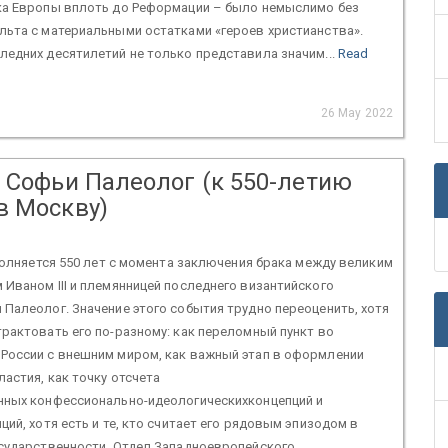
ка Европы вплоть до Реформации – было немыслимо без
льта с материальными остатками «героев христианства».
едних десятилетий не только представила значим...
Read
26 May 2022
” Софьи Палеолог (к 550-летию
в Москву)
сполняется 550 лет с момента заключения брака между великим
Иваном III и племянницей последнего византийского
Палеолог. Значение этого события трудно переоценить, хотя
рактовать его по-разному: как переломный пункт во
России с внешним миром, как важный этап в оформлении
астия, как точку отсчета
нных конфессионально-идеологическихконцепций и
ций, хотя есть и те, кто считает его рядовым эпизодом в
осударственности. Отдел Западноевропейского