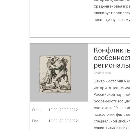
Средневековья и р
планирует провести
посвященную этому
Конфликты
особенност
региональ
Conferences
Центр «Истории ме
историко-теоретиче
Российской научно
особенности (социо
состоится 29 сентя
Start:
10:00, 29.09.2022
психологии, филосо
End:
18:00, 29.09.2022
специальной дисцип
социальных и психо