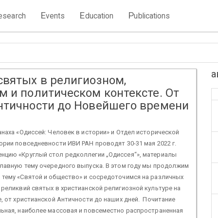
E
E
P
esearch
vents
ducation
ublications
а
святых в религиозном,
м и политическом контексте. От
нтичности до Новейшего времени
наха «Одиссей: Человек в истории» и Отдел исторической
ории повседневности ИВИ РАН проводят 30-31 мая 2022 г.
нцию «Круглый стол редколлегии „Одиссея“», материалы
лавную тему очередного выпуска. В этом году мы продолжим
 тему «Святой и общество» и сосредоточимся на различных
 реликвий святых в христианской религиозной культуре на
е, от христианской Античности до наших дней. Почитание
льная, наиболее массовая и повсеместно распространенная