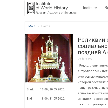
I
R
nstitute
Main
Events
Реликвии 
социально
поздней А
Conferences
Редколлегия альма
антропологии и ист
ежегодную конфере
которой составят г
нашу традиционную
Start:
10:00, 30.05.2022
аспектах почитания
End:
18:00, 31.05.2022
Западе и на Восток
святых – универса