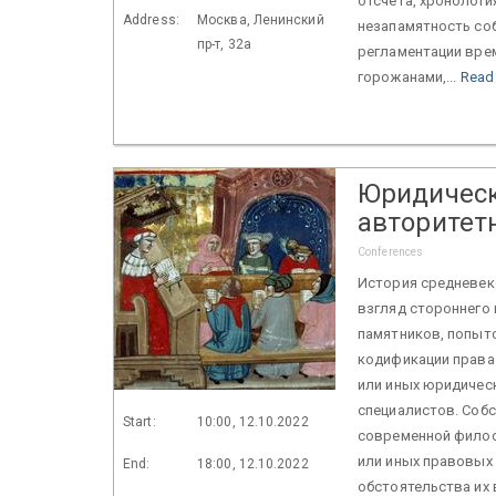
отсчёта, хронологи
Address:
Москва, Ленинский
незапамятность соб
пр-т, 32а
регламентации вре
горожанами,...
Read
Юридическ
авторитет
Conferences
История средневеко
взгляд стороннего 
памятников, попыто
кодификации права.
или иных юридическ
специалистов. Собс
Start:
10:00, 12.10.2022
современной филосо
или иных правовых
End:
18:00, 12.10.2022
обстоятельства их