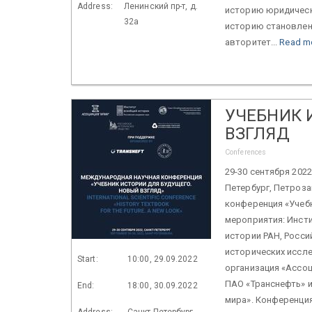
Address:
Ленинский пр-т, д.
историю юридически
32а
историю становлени
авторитет...
Read m
УЧЕБНИК 
ВЗГЛЯД
Conferences
29-30 сентября 2022
Петербург, Петроза
конференция «Учебн
мероприятия: Инсти
истории РАН, Росси
исторических иссл
Start:
10:00, 29.09.2022
организация «Ассоц
ПАО «Транснефть» 
End:
18:00, 30.09.2022
мира». Конференци
Address:
Санкт-Петербург