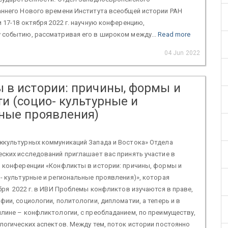
аннего Нового времени Института всеобщей истории РАН
 17-18 октября 2022 г. научную конференцию,
 событию, рассматривая его в широком между...
Read more
04 Jun 2022
 в истории: причины, формы и
и (социо- культурные и
ные проявления)
жкультурных коммуникаций Запада и Востока» Отдела
ских исследований приглашает вас принять участие в
й конференции «Конфликты в истории: причины, формы и
- культурные и региональные проявления)», которая
бря 2022 г. в ИВИ Проблемы конфликтов изучаются в праве,
фии, социологии, политологии, дипломатии, а теперь и в
лине – конфликтологии, с преобладанием, по преимуществу,
логических аспектов. Между тем, поток истории постоянно