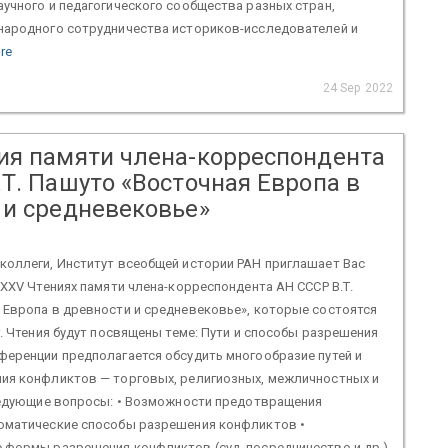
учного и педагогического сообщества разных стран,
народного сотрудничества историков-исследователей и
re
24 Sep 2022
ия памяти члена-корреспондента
Т. Пашуто «Восточная Европа в
 и средневековье»
коллеги, Институт всеобщей истории РАН приглашает Вас
XXХV Чтениях памяти члена-корреспондента АН СССР В.Т.
 Европа в древности и средневековье», которые состоятся
г. Чтения будут посвящены теме: Пути и способы разрешения
ференции предполагается обсудить многообразие путей и
ия конфликтов — торговых, религиозных, межличностных и
следующие вопросы: • Возможности предотвращения
оматические способы разрешения конфликтов •
 формы разрешения конфликтов (суд, посредничество и др.)