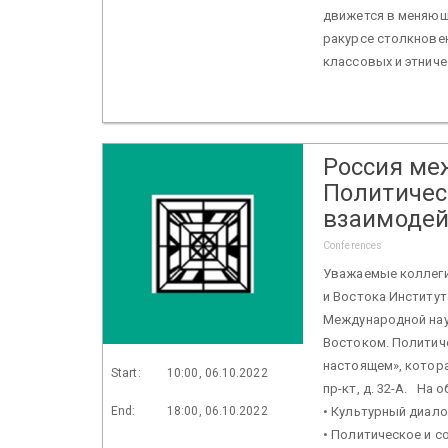
движется в меняющ
ракурсе столкновен
классовых и этниче
Россия ме
Политичес
взаимодей
Conferences
Уважаемые коллеги
и Востока Институт
Международной нау
Востоком. Политич
настоящем», которая
Start:
10:00, 06.10.2022
пр-кт, д. 32-А. Н
End:
18:00, 06.10.2022
• Культурный диало
• Политическое и с