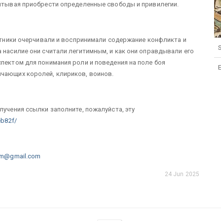
читывая приобрести определенные свободы и привилегии.
астники очерчивали и воспринимали содержание конфликта и
S
 насилие они считали легитимным, и как они оправдывали его
спектом для понимания роли и поведения на поле боя
ичающих королей, клириков, воинов.
лучения ссылки заполните, пожалуйста, эту
eb82f/
rum@gmail.com
24 Jun 2025