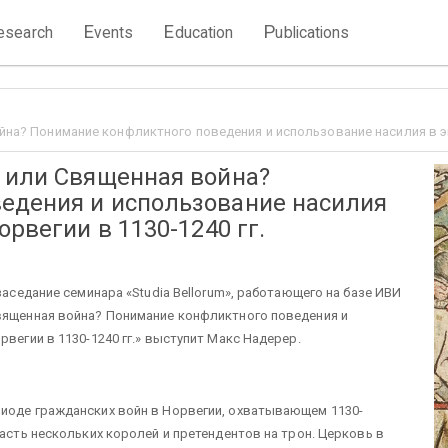
E
E
P
esearch
vents
ducation
ublications
на? Понимание конфликтного поведения и использование насилия в эпо
и или Священная война?
едения и использование насилия
орвегии в 1130-1240 гг.
заседание семинара «Studia Bellorum», работающего на базе ИВИ
Священная война? Понимание конфликтного поведения и
рвегии в 1130-1240 гг.» выступит Макс Надерер.
риоде гражданских войн в Норвегии, охватывающем 1130-
ласть нескольких королей и претендентов на трон. Церковь в