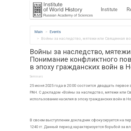
I
R
nstitute
Main
Events
Войны за наследство, мятежи или Священная вой
Войны за наследство, мятеж
Понимание конфликтного пов
в эпоху гражданских войн в Н
Seminars
25 июня 2025 года в 20:00 состоится двадцать первое 
РАН. С докладом «Войны за наследство, мятежи или 
использование насилия в эпоху гражданских войн в Но
В своем выступлении докладчик сфокусируется на пе
1240 гг. Данный период характеризуется борьбой за в