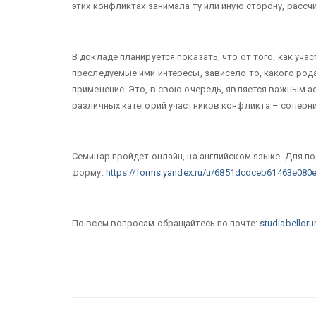
этих конфликтах занимала ту или иную сторону, расс
В докладе планируется показать, что от того, как уч
преследуемые ими интересы, зависело то, какого рода
применение. Это, в свою очередь, является важным а
различных категорий участников конфликта – соперн
Семинар пройдет онлайн, на английском языке. Для по
форму:
https://forms.yandex.ru/u/6851dcdceb61463e080
По всем вопросам обращайтесь по почте:
studiabello