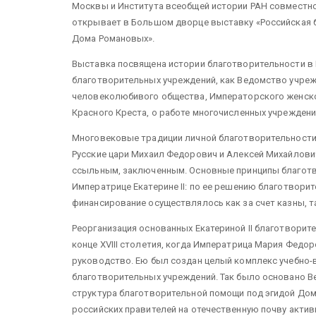
Москвы и Института всеобщей истории РАН совместн
открывает в Большом дворце выставку «Российская 
Дома Романовых».
Выставка посвящена истории благотворительности в 
благотворительных учреждений, как Ведомство учре
человеколюбивого общества, Императорского женско
Красного Креста, о работе многочисленных учрежден
Многовековые традиции личной благотворительности
Русские цари Михаил Федорович и Алексей Михайлов
ссыльным, заключенным. Основные принципы благот
Императрице Екатерине II: по ее решению благотвори
финансирование осуществлялось как за счет казны, та
Реорганизация основанных Екатериной II благотвори
конце XVIII столетия, когда Императрица Мария Федоро
руководство. Ею был создан целый комплекс учебно-
благотворительных учреждений. Так было основано 
структура благотворительной помощи под эгидой До
российских правителей на отечественную почву акти