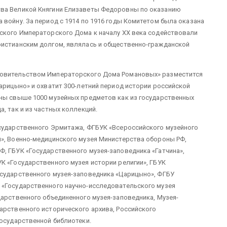
тва Великой Княгини Елизаветы Федоровны по оказанию
 войну. За период с 1914 по 1916 годы Комитетом была оказана
йского Императорского Дома к началу XX века содействовали
ристианским долгом, являлась и общественно-гражданской
ровительством Императорского Дома Романовых» разместится
Царицыно» и охватит 300-летний период истории российской
ены свыше 1000 музейных предметов как из государственных
, так и из частных коллекций.
осударственного Эрмитажа, ФГБУК «Всероссийского музейного
я», Военно-медицинского музея Министерства обороны РФ,
, ГБУК «Государственного музея-заповедника «Гатчина»,
К «Государственного музея истории религии», ГБУК
осударственного музея-заповедника «Царицыно», ФГБУ
 «Государственного научно-исследовательского музея
дарственного объединенного музея-заповедника, Музея-
арственного исторического архива, Российского
государственной библиотеки.