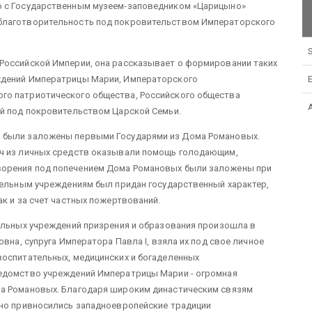
о с Государственным музеем-заповедником «Царицыно»
благотворительность под покровительством Императорского
S
Российской Империи, она рассказывает о формировании таких
ждений Императрицы Марии, Императорского
го патриотического общества, Российского общества
ий под покровительством Царской Семьи.
 были заложены первыми Государями из Дома Романовых.
ич из личных средств оказывали помощь голодающим,
ворения под попечением Дома Романовых были заложены при
тельным учреждениям был придан государственный характер,
к и за счет частных пожертвований.
тельных учреждений призрения и образования произошла в
вна, супруга Императора Павла I, взяла их под свое личное
воспитательных, медицинских и богаделенных
Ведомство учреждений Императрицы Марии - огромная
ма Романовых. Благодаря широким династическим связям
вно привносились западноевропейские традиции