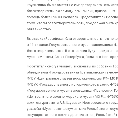
крупнейших был Комитет Её Императорского Величес
благотворительной помощи семьям лиц, призванных на
помощь более 895 000 человек. Представители Росси
тому, чтобы благотворительность, продолжая быть х
обязанностью.
Выставка «Российская благотворительность под пок
в 11-ти залах Государственного музея-заповедника «
благотворительности. В экспозиции будут представл
музеев Москвы, Санкт-Петербурга, Великого Новгорода
Посетители смогут увидеть экспонаты из собраний Г
объединения «Государственная Третьяковская галере
ФГБУ «Центрального музея вооруженных сил РФ» МО РФ
ФГБУК «Государственного исторического музея», ФГБУ
«Государственного музея-заповедника «Павловск», Г
«Центрального военно-морского музея» МО РФ, ФГБУК
архитектуры имени А.В. Щусева», Новгородского госу
усадьбы «Мураново», документы из Российского госуд
государственного архива древних актов, Российской 