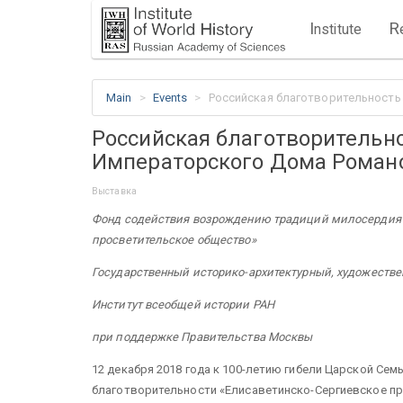
I
R
nstitute
Main
Events
Российская благотворительност
Российская благотворительн
Императорского Дома Роман
Выставка
Фонд содействия возрождению традиций милосердия и
просветительское общество»
Государственный историко-архитектурный, художест
Институт всеобщей истории РАН
при поддержке Правительства Москвы
12 декабря 2018 года к 100-летию гибели Царской С
благотворительности «Елисаветинско-Сергиевское п