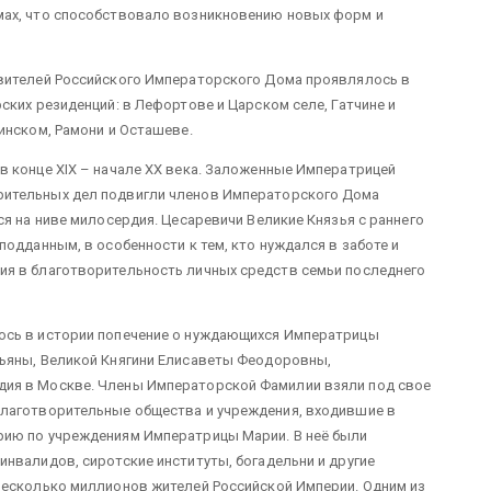
мах, что способствовало возникновению новых форм и
вителей Российского Императорского Дома проявлялось в
ских резиденций: в Лефортове и Царском селе, Гатчине и
инском, Рамони и Осташеве.
в конце XIX – начале XX века. Заложенные Императрицей
рительных дел подвигли членов Императорского Дома
ся на ниве милосердия. Цесаревичи Великие Князья с раннего
одданным, в особенности к тем, кто нуждался в заботе и
ия в благотворительность личных средств семьи последнего
ось в истории попечение о нуждающихся Императрицы
ьяны, Великой Княгини Елисаветы Феодоровны,
ия в Москве. Члены Императорской Фамилии взяли под свое
благотворительные общества и учреждения, входившие в
рию по учреждениям Императрицы Марии. В неё были
нвалидов, сиротские институты, богадельни и другие
несколько миллионов жителей Российской Империи. Одним из