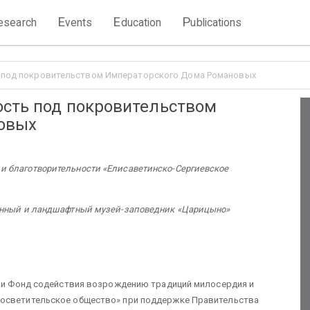
E
E
P
esearch
vents
ducation
ublications
ь под покровительством Императорского Дома Романовых
ость под покровительством
овых
 благотворительности «Елисаветинско-Сергиевское
венный и ландшафтный музей-заповедник «Царицыно»
емьи Фонд содействия возрождению традиций милосердия и
росветительское общество» при поддержке Правительства