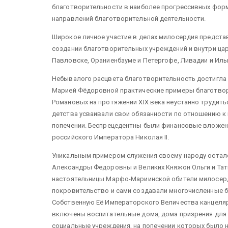
благотворительности в наиболее прогрессивных фор
направлений благотворительной деятельности.
Широкое личное участие в делах милосердия предста
создании благотворительных учреждений и внутри цар
Павловске, Ораниенбауме и Петергофе, Ливадии и Иль
Небывалого расцвета благотворительность достигла 
Марией Фёдоровной практические примеры благотво
Романовых на протяжении XIX века неустанно трудить
детства усваивали свои обязанности по отношению к п
попечении. Беспрецедентны были финансовые вложен
российского Императора Николая II.
Уникальным примером служения своему народу остал
Александры Федоровны и Великих Княжон Ольги и Тат
настоятельницы Марфо-Мариинской обители милосерд
покровительство и сами создавали многочисленные 
Собственную Её Императорского Величества канцеля
включены воспитательные дома, дома призрения для и
социальные учреждения, на попечении которых было 