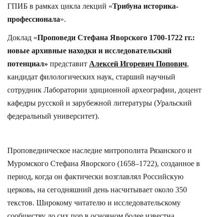
ГПИБ в рамках цикла лекций «
Трибуна историка-
профессионала
».
Доклад «
Проповеди Стефана Яворского 1700-1722 гг.:
новые архивные находки и исследовательский
потенциал»
представит
Алексей Игоревич Попович
,
кандидат филологических наук, старший научный
сотрудник Лаборатории эдиционной археографии, доцент
кафедры русской и зарубежной литературы (Уральский
федеральный университет).
Проповедническое наследие митрополита Рязанского и
Муромского Стефана Яворского (1658–1722), созданное в
период, когда он фактически возглавлял Российскую
церковь, на сегодняшний день насчитывает около 350
текстов. Широкому читателю и исследовательскому
сообществу до сих пор в основном более известна