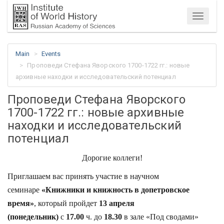
Menu
Main
Events
Проповеди Стефана Яворского 1700-1722 гг.: новые
архивные находки и исследовательский потенциал
Проповеди Стефана Яворского
1700-1722 гг.: новые архивные
находки и исследовательский
потенциал
Дорогие коллеги!
Приглашаем вас принять участие в научном
семинаре
«Книжники и книжность в допетровское
время»
, который пройдет
13 апреля
(понедельник)
с
17.00
ч. до
18.30
в зале «Под сводами»