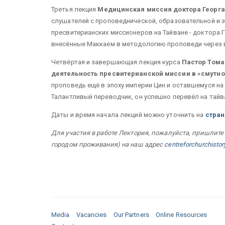
Третья лекция
Медицинская миссия доктора Георга 
слушателей с проповеднической, образовательной и 
пресвитерианских миссионеров на Тайване - доктора Г
внесённые Маккаем в методологию проповеди через 
Четвёртая и завершающая лекция курса
Пастор Томас
деятельность пресвитерианской миссии в «смутно
проповедь ещё в эпоху империи Цин и оставшемуся на
Талантливый переводчик, он успешно перевёл на тай
Даты и время начала лекций можно уточнить на
стран
Для участия в работе Лектория, пожалуйста, пришлит
городом проживания) на наш адрес
centreforchurchisto
Media
Vacancies
Our Partners
Online Resources