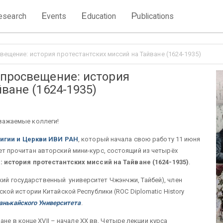
E
E
P
esearch
vents
ducation
ublications
ещение: история протестантских миссий на Тайване (1624-1935)
 просвещение: история
ване (1624-1935)
важаемые коллеги!
лигии и Церкви ИВИ РАН
, который начала свою работу 11 июня
удет прочитан авторский мини-курс, состоящий из четырёх
история протестантских миссий на Тайване (1624-1935)
.
ский государственный университет Чжэнчжи, Тайбей), член
й истории Китайской Республики (ROC Diplomatic History
анькайского Университета
.
не в конце XVII – начале XX вв. Четыре лекции курса