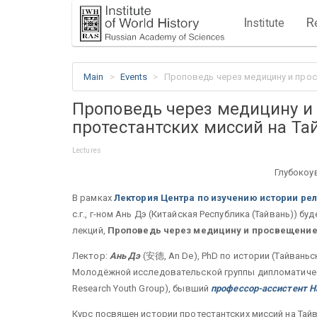
I
R
nstitute
Main
Events
Проповедь через медицину и просв
Проповедь через медицину и
протестантских миссий на Тай
Lectures
Глубокоу
В рамках
Лектория
Центра по изучению истории ре
с.г., г-ном Ань Дэ (Китайская Республика (Тайвань)) б
лекций,
Проповедь через медицину и просвещение: 
Лектор:
Ань Дэ
(安德, An De), PhD по истории (Тайвань
Молодёжной исследовательской группы дипломатическо
Research Youth Group), бывший
профессор-ассистент Н
Курс посвящен истории протестантских миссий на Тайва