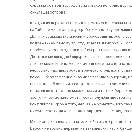
охватывают три периода тайваньской истории: период
оккупации острова.
Каждый из периодов ставил перед миссионерами нов
на Тайване миссионерскую работу, используя медици
Для них совмещение миссии и врачевания имело глубок
подражанием самому Христу, исцелявшему больных с
особенно хорошо удавались (по сравнению с китайско
Достижение западной хирургии так же произвели на та
лекари медицинских миссий имели лицензию врача, ил
несколько частных уроков врачебного ремесла, отва
помощь безвозмездно оказываемая миссионерами, не 
вызывала обвинения в колдовстве, и изготовлении л
властей не оставляло миссионерам иного выбора, кр
заступничество дипломатической службы иностранн
конфликтов. Кроме того, нельзя не отметить, что са
миссионеров и даже вызвала определённые разделен
Миссионеры внесли значительный вклад в развитие та
Баркли не только перевёл на тайваньский язык Свяще