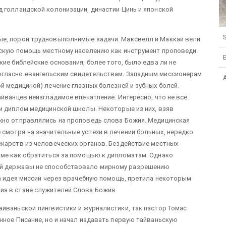
 голландской колонизации, династии Цинь и японской
S
ые, порой трудновыполнимые задачи. Максвелл и Маккай вели
нскую помощь местному населению как инструмент проповеди.
ие библейские основания, более того, было едва ли не
огласно евангельским свидетельствам. Западным миссионерам
й медициной) лечение глазных болезней и зубных болей.
йванцев неизгладимое впечатление. Интересно, что не все
и диплом медицинской школы. Некоторые из них, взяв
жно отправлялись на проповедь слова Божия. Медицинская
смотря на значительные успехи в лечении больных, нередко
екарств из человеческих органов. Бездействие местных
оме как обратиться за помощью к дипломатам. Однако
ой державы не способствовало мирному разрешению
ма идея миссии через врачебную помощь, претила некоторым
ия в стане служителей Слова Божия.
йваньской лингвистики и журналистики, так пастор Томас
нное Писание, но и начал издавать первую тайваньскую