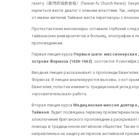
газету《臺灣府城教會報》(Taiwan-fu Church News). Оккупац
научиться вести диалог с новыми властями. Так, нап
от имени жителей Тайваня вести переговоры с японск
Протестантские миссионеры оставили глубокий след в 
тайваньских университетов и больниц, этнографии и 
проповедникам.
Первая лекция курса
Первые шаги: миссионерская 
острове Формоза (1624-1662).
состоится
9 сентября
с
Вводная лекция рассказывает о проповеди Евангелия 
Формоза. В лекции анализируются вызовы, с которым
Евангелия, попытки изменить традиционный уклад кор
«просветительская» работа.
Вторая лекция курса
Медицинская миссия доктора Д
Тайваня.
будет посвящена первому пресвитерианском
злоключений британского проповедника раскрывает 
помощь в традиционном китайском обществе. Также л
направленных на защиту интересов английской пресви