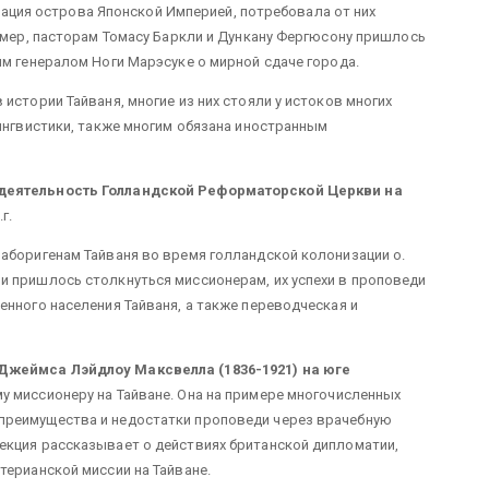
ия острова Японской Империей, потребовала от них
ример, пасторам Томасу Баркли и Дункану Фергюсону пришлось
им генералом Ноги Марэсуке о мирной сдаче города.
истории Тайваня, многие из них стояли у истоков многих
лингвистики, также многим обязана иностранным
деятельность Голландской Реформаторской Церкви на
.г.
аборигенам Тайваня во время голландской колонизации о.
и пришлось столкнуться миссионерам, их успехи в проповеди
енного населения Тайваня, а также переводческая и
жеймса Лэйдлоу Максвелла (1836-1921) на юге
у миссионеру на Тайване. Она на примере многочисленных
преимущества и недостатки проповеди через врачебную
екция рассказывает о действиях британской дипломатии,
терианской миссии на Тайване.