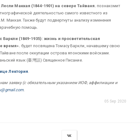
Лесли Маккая (1844-1901) на севере Тайваня.
познакомит
этнографической деятельностью самого известного из
.М. Маккая. Также будут подвергнуты анализу изменения
врачебную помощь.
 Баркли (1849-1935): жизнь и просветительская
е время».
будет посвящена Томасу Баркли, начавшему свою
 Тайване после оккупации острова японскими войсками.
ваньский язык (臺灣話) Священное Писание.
ице Лектория
.
е нам заявку (с обязательным указанием ИОФ, аффилиации и
ry@gmail.com
.
05 Sep 2020