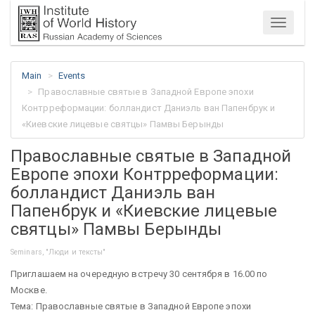
Menu
Main
Events
Православные святые в Западной Европе эпохи
Контрреформации: болландист Даниэль ван Папенбрук и
«Киевские лицевые святцы» Памвы Берынды
Православные святые в Западной
Европе эпохи Контрреформации:
болландист Даниэль ван
Папенбрук и «Киевские лицевые
святцы» Памвы Берынды
Seminars, "Люди и тексты"
Приглашаем на очередную встречу 30 сентября в 16.00 по
Москве.
Тема: Православные святые в Западной Европе эпохи