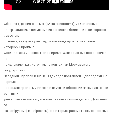
Сборник «Деяния святых» («Acta sanctorum»), издававшийся
нидерландскими иезуитами из общества болландистов, хорошо
известен,
пожалуй, каждому ученому, занимающемуся религиозной
историей Европы в
Средние века и Раннее Новое время. Однако до сих пор он почти
не
привлекался как источник по контактам Московского
государства с
Западной Европой в XVII в. В докладе поставлены две задачи. Во-
первых,
проанализировать и ввести в научный оборот Киевские лицевые
святцы –
уникальный памятник, использованный болландистом Даниэлем
ван
Папенбруком (Папеброхием). Во-вторых, рассмотреть отношение