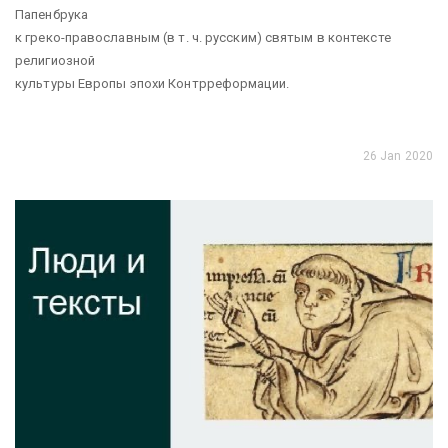
Папенбрука
к греко-православным (в т. ч. русским) святым в контексте
религиозной
культуры Европы эпохи Контрреформации.
26 Jan 2020