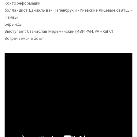
Контрреформации:
болландист Даниэль ван Папенбрук и «Киевские лицевые святцы»
Памвы
Берынды
Выступает: Станислав Мереминский (ИВИ РАН, РАНХиГС)
Встречаемся в zoom.