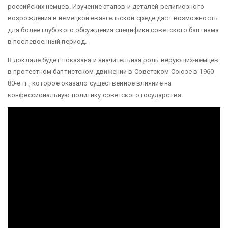
российских немцев. Изучение этапов и деталей религиозного
возрождения в немецкой евангельской среде даст возможность
для более глубокого обсуждения специфики советского баптизма
в послевоенный период.
В докладе будет показана и значительная роль верующих-немцев
в протестном баптистском движении в Советском Союзе в 1960-
80-е гг., которое оказало существенное влияние на
конфессиональную политику советского государства.