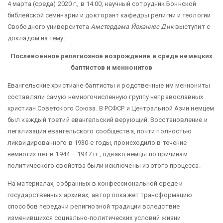
4 марта (среда) 2020 г., в 14.00, научный сотрудник Боннской
библейской семинарии и докторант кафедры религии и теологии
Свободного университета
Амстердама Йоханнес Дик
выступит с
докладом на тему:
Послевоенное религиозное возрождение в среде немецких
баптистов и меннонитов
Евангельские христиане-баптисты и родственные им меннониты
составляли самую немногочисленную группу неправославных
христиан Советского Союза. В РСФСР и Центральной Азии немцем
был каждый третий евангельский верующий. Восстановление и
легализация евангельского сообщества, почти полностью
ликвидированного в 1930-е годы, происходило в течение
немногих лет в 1944 – 1947 гг., однако немцы по причинам
политического свойства были исключены из этого процесса.
На материалах, собранных в конфессиональной среде и
государственных архивах, автор покажет трансформацию
способов передачи религиозной традиции вследствие
изменившихся социально-политических условий жизни