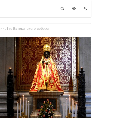
Ру
ике I-го Ватиканского собора