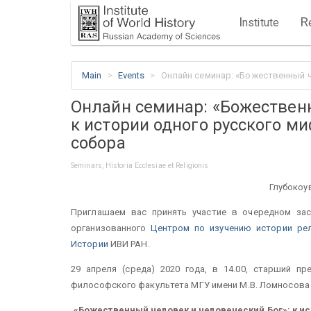
I
R
nstitute
Main
Events
Онлайн семинар: «Божественный че
Онлайн семинар: «Божественн
к истории одного русского ми
собора
Seminars, Historia Ecclesiae et Religionis
Глубокоу
Приглашаем вас принять участие в очередном за
организованного
Центром по изучению истории ре
Истории
ИВИ РАН.
29 апреля (среда) 2020 года, в 14.00, старший п
философского факультета МГУ имени М.В. Ломносов
«Божественный человек и человеческий Бог»: к ис