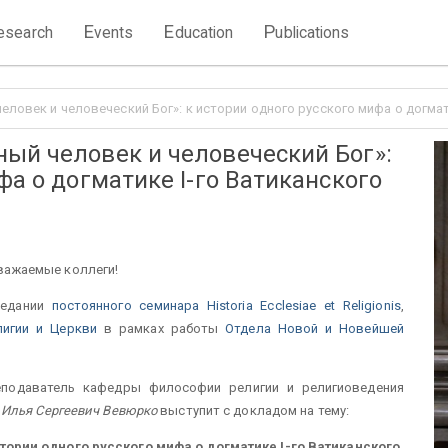
E
E
P
esearch
vents
ducation
ublications
ловек и человеческий Бог»: к истории одного русского мифа о догмат
ый человек и человеческий Бог»:
фа о догматике I-го Ватиканского
важаемые коллеги!
седании
постоянного семинара Historia Ecclesiae et Religionis
,
лигии и Церкви
в рамках работы
Отдела Новой и Новейшей
реподаватель кафедры философии религии и религиоведения
а
Илья Сергеевич Вевюрко
выступит с докладом на тему:
тории одного русского мифа о догматике I-го Ватиканского