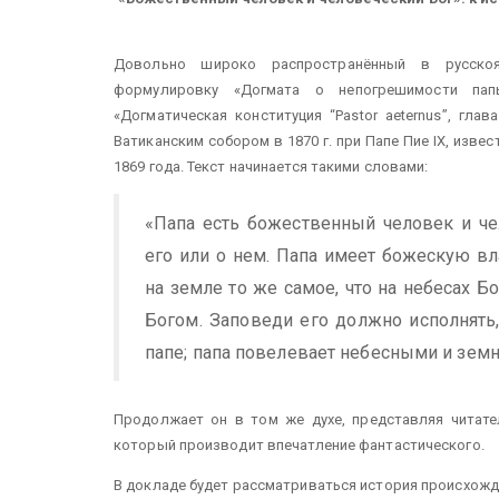
Довольно широко распространённый в русско
формулировку «Догмата о непогрешимости папы
«Догматическая конституция “Pastor aeternus”, гла
Ватиканским собором в 1870 г. при Папе Пие IX, извес
1869 года. Текст начинается такими словами:
«Папа есть божественный человек и че
его или о нем. Папа имеет божескую вл
на земле то же самое, что на небесах Бо
Богом. Заповеди его должно исполнять
папе; папа повелевает небесными и зе
Продолжает он в том же духе, представляя читате
который производит впечатление фантастического.
В докладе будет рассматриваться история происхожде