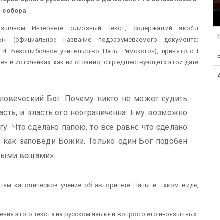
собора
язычном Интернете одиозный текст, содержащий якобы
S
» (официальное название подразумеваемого документа:
ва 4: Безошибочное учительство Папы Римского»), принятого I
тен в источниках, как ни странно, с предшествующего этой дате
ловеческий Бог. Почему никто не может судить
асть, и власть его неограниченна. Ему возможно
гу. Что сделано папою, то все равно что сделано
, как заповеди Божии. Только один Бог подобен
мными вещами».
лям католическое учение об авторитете Папы в таком виде,
ния этого текста на русском языке и вопрос о его иноязычных