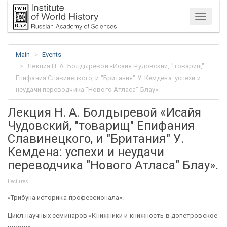
Menu
Main
Events
Лекция Н. А. Болдыревой «Исайя Чудовский, "товарищ"
Епифания Славинецкого, и "Британия" У. Кемдена: успехи и
неудачи переводчика "Нового Атласа" Блау».
Лекция Н. А. Болдыревой «Исайя
Чудовский, "товарищ" Епифания
Славинецкого, и "Британия" У.
Кемдена: успехи и неудачи
переводчика "Нового Атласа" Блау».
Lectures
«Трибуна историка-профессионала».
Цикл научных семинаров «Книжники и книжность в допетровское