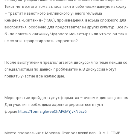
Текст четвертого тома атласа таил в себе неожиданную находку
– трактат известного английского ученого Уильяма
Кемдена «Британия» (1586), произведения, весьма сложного для
восприятия, особенно для представителей других культур. Все ли
было понятно книжнику Чудового монастыря или что-то он так и
не смог интерпретировать корректно?
После выступления предполагается дискуссия по теме лекции со
специалистами по данной проблематике. В дискуссии могут
принять участие все желающие.
Мероприятие пройдет в двух форматах – очном и дистанционном.
Для участия необходимо зарегистрироваться в гугл-
форме:
https://forms.gle/eeChAP6MYjvkN5zv6
Место проведения: г. Москва, Старосадский пер., 9, с. 1, ГПИБ