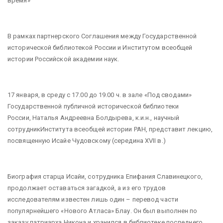
время»
В рамках партнерского Соглашения между Государственной
исторической библиотекой России и Институтом всеобщей
истории Российской академии наук.
17 января, в среду с 17.00 до 19.00 ч. в зале «Под сводами»
Государственной публичной исторической библиотеки
России, Наталья Андреевна Болдырева, к.и.н., научный
сотрудникИнститута всеобщей истории РАН, представит лекцию,
посвященную Исайе Чудовскому (середина XVII в.)
Биография старца Исайи, сотрудника Епифания Славинецкого,
продолжает оставаться загадкой, а из его трудов
исследователям известен лишь один – перевод части
популярнейшего «Нового Атласа» Блау. Он был выполнен по
заказу патриарха Никона и хранился в библиотеке последнего.