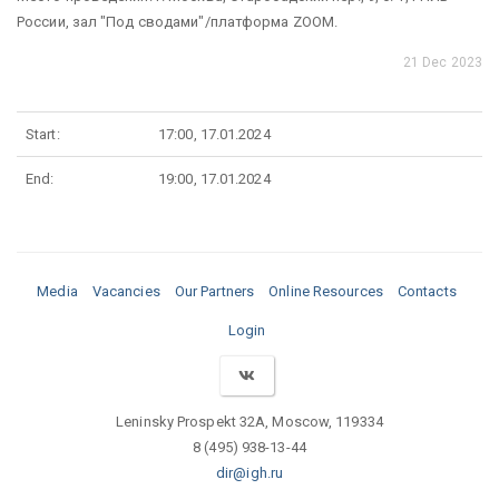
России, зал "Под сводами"/платформа ZOOM.
21 Dec 2023
Start:
17:00, 17.01.2024
End:
19:00, 17.01.2024
Media
Vacancies
Our Partners
Online Resources
Contacts
Login
Leninsky Prospekt 32A, Moscow, 119334
8 (495) 938-13-44
dir@igh.ru