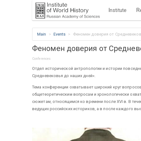
I
R
nstitute
Main
Events
Феномен доверия от Средневеков
Феномен доверия от Среднев
Conferences
Отдел исторической антропологии и истории повсед
Средневековья до наших дней».
Тема конференции охватывает широкий круг вопросов. 
общетеоретическим вопросам и хронологически охватыв
сюжетам, относящимся ко времени после XVI в. В те
ведущих российских историков, а в после каждого вы