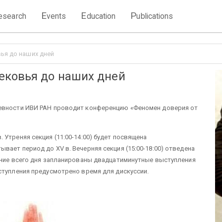
E
E
P
esearch
vents
ducation
ublications
ья до наших дней
ековья до наших дней
невности ИВИ РАН проводит конференцию «Феномен доверия от
Утреняя секция (11:00-14:00) будет посвящена
ает период до XV в. Вечерняя секция (15:00-18:00) отведена
чение всего дня запланированы двадцатиминутные выступления
ступления предусмотрено время для дискуссии.