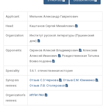
SYNOPSIS
DISSERTATION
Applicant:
Мельник Александр Гаврилович
Head:
Каштанов Сергей Михайлович
Organization:
Институт русской литературы (Пушкинский
дом)
Opponents:
Сиренов Алексей Владимирович
; Алексеев
Алексей Иванович
; Рождественская Татьяна
Всеволодовна
Speciality:
5.6.1. отечественная история
Synopsis
Отзыв С.З.Чернова
,
Отзыв Е.М. Юхименко
,
reviews:
Отзыв Л.В. Столяровой
Organization's
ИРЛИ РАН
reviews: