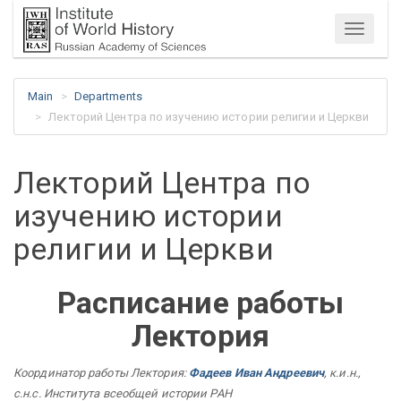
Menu
Main
Departments
Лекторий Центра по изучению истории религии и Церкви
Лекторий Центра по
изучению истории
религии и Церкви
Расписание работы
Лектория
Координатор работы Лектория:
Фадеев Иван Андреевич
, к.и.н.,
с.н.с. Института всеобщей истории РАН