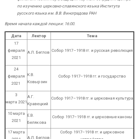
по изучению церковно-славянского языка Института
русского языка им. В.В. Виноградова РАН
Время начала каждой лекции: 16:00.
Дата
Лектор
Тема
17
февраля
Собор 1917–1918 гг. и русская революция
А.Л. Беглов
2021
24
К.В.
февраля
Собор 1917–1918 гг. и государство
Ковырзин
2021
3
А.Г.
Собор 1917–1918 гг. и церковная культура
марта 2021
Кравецкий
10 марта
Е.В.
Собор 1917–1918 гг. и церковные каноны
2021
Белякова
17 марта
Собор 1917–1918 гг. и церковное
А.Л. Беглов