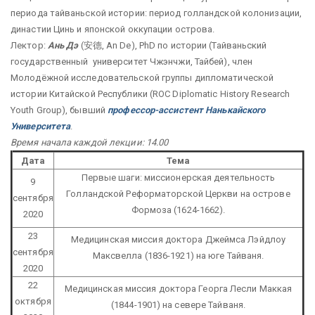
периода тайваньской истории: период голландской колонизации,
династии Цинь и японской оккупации острова.
Лектор:
Ань Дэ
(安德, An De), PhD по истории (Тайваньский
государственный университет Чжэнчжи, Тайбей), член
Молодёжной исследовательской группы дипломатической
истории Китайской Республики (ROC Diplomatic History Research
Youth Group), бывший
профессор-ассистент Нанькайского
Университета
.
Время начала каждой лекции:
14.00
Дата
Тема
Первые шаги: миссионерская деятельность
9
Голландской Реформаторской Церкви на острове
сентября
Формоза (1624-1662).
2020
23
Медицинская миссия доктора Джеймса Лэйдлоу
сентября
Максвелла (1836-1921) на юге Тайваня.
2020
22
Медицинская миссия доктора Георга Лесли Маккая
октября
(1844-1901) на севере Тайваня.