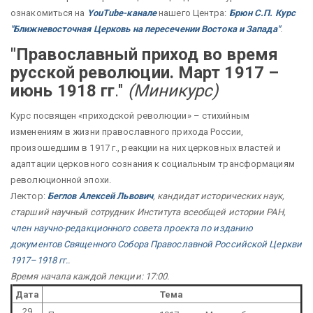
ознакомиться на
YouTube-канале
нашего Центра:
Брюн С.П. Курс
"Ближневосточная Церковь на пересечении Востока и Запада"
.
"Православный приход во время
русской революции. Март 1917 –
июнь 1918 гг
."
(Миникурс)
Курс посвящен «приходской революции» – стихийным
изменениям в жизни православного прихода России,
произошедшим в 1917 г., реакции на них церковных властей и
адаптации церковного сознания к социальным трансформациям
революционной эпохи.
Лектор:
Беглов Алексей Львович
, кандидат исторических наук,
старший научный сотрудник Института всеобщей истории РАН,
член научно-редакционного совета
проекта по изданию
документов Священного Собора Православной Российской Церкви
1917–1918 гг.
.
Время начала каждой лекции: 17:00.
Дата
Тема
29