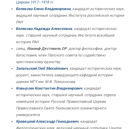
Церкви 1917–1918 гг.
Белякова Елена Владимировна
, кандидат исторических наук,
ведущий научный сотрудник Института российской истории
РАН
Белякова Надежда Алексеевна
, кандидат исторических
наук, старший научный сотрудник Института всеобщей
истории РАН
свящ.
Иакинф Дестивель OP
, доктор философии, доктор
богословия, член Папского совета по содействию
христианскому единству
Запальский Глеб Михайлович
, кандидат исторических наук,
доцент, заместитель заведующего кафедрой истории
церкви МГУ им. М.В. Ломоносова
Ковырзин Константин Владимирович
, кандидат
исторических наук, старший научный сотрудник отдела
новейшей истории Русской Православной Церкви
Православного Свято-Тихоновского гуманитарного
университета
Кравецкий Александр Геннадьевич
, кандидат
филологических наук, ведущий научный сотрудник Центра