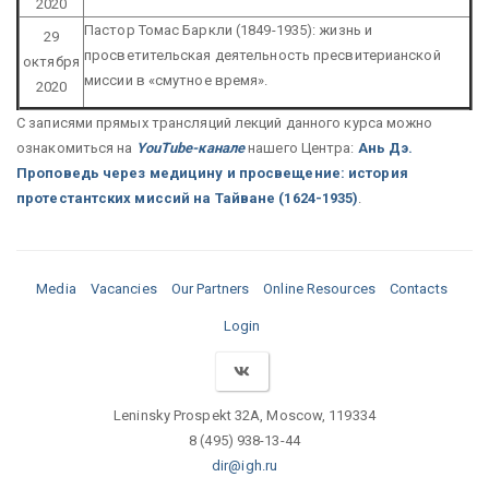
2020
Пастор Томас Баркли (1849-1935): жизнь и
29
просветительская деятельность пресвитерианской
октября
миссии в «смутное время».
2020
С записями прямых трансляций лекций данного курса можно
ознакомиться на
YouTube-канале
нашего Центра:
Ань Дэ.
Проповедь через медицину и просвещение: история
протестантских миссий на Тайване (1624-1935)
.
Media
Vacancies
Our Partners
Online Resources
Contacts
Login
Leninsky Prospekt 32A, Moscow, 119334
8 (495) 938-13-44
dir@igh.ru