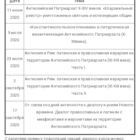
Дата
Тема
Антиохийский Патриархат X-XIV веков. «Епархиальный
11 июня
реестр» уничтоженных святынь и исчезнувших общин.
2020
«Константинопольское пленение» и литургическая
9 июля
византинизация Антиохийского Патриархата (X-
2020
XIIвека).
Антиохия и Рим: латинская и православная иерархия на
23 июля
территории Антиохийского Патриархата (XI-XIII века).
2020
Часть I.
Антиохия и Рим: латинская и православная иерархия на
3
территории Антиохийского Патриархата (XI-XIII века).
сентября
Часть II.
2020
От схизм поздней античности к диалогу и униям Нового
17
времени. Диалог православных и латинян с
сентября
миафиситами и маронитами на территории
2020
Антиохийского Патриархата.
С записями прямых трансляций лекций данного курса можно