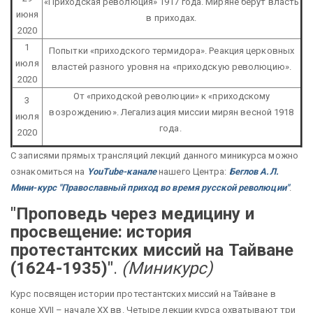
«Приходская революция» 1917 года. Миряне берут власть
июня
в приходах.
2020
1
Попытки «приходского термидора». Реакция церковных
июля
властей разного уровня на «приходскую революцию».
2020
От «приходской революции» к «приходскому
3
возрождению». Легализация миссии мирян весной 1918
июля
года.
2020
С записями прямых трансляций лекций данного миникурса можно
ознакомиться на
YouTube-канале
нашего Центра:
Беглов А.Л.
Мини-курс "Православный приход во время русской революции"
.
"Проповедь через медицину и
просвещение: история
протестантских миссий на Тайване
(1624-1935)"
.
(Миникурс)
Курс посвящен истории протестантских миссий на Тайване в
конце XVII – начале XX вв. Четыре лекции курса охватывают три