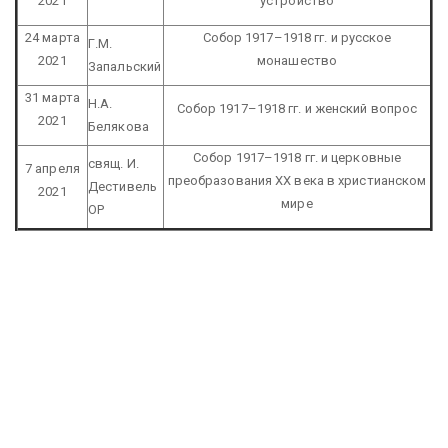
2021
устройство
24 марта
Собор 1917–1918 гг. и русское
Г.М.
2021
монашество
Запальский
31 марта
Н.А.
Собор 1917–1918 гг. и женский вопрос
2021
Белякова
Собор 1917–1918 гг. и церковные
свящ. И.
7 апреля
преобразования XX века в христианском
Дестивель
2021
мире
OP