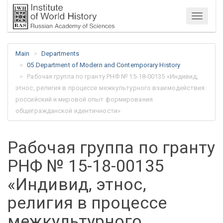
Menu
Main
Departments
05.Department of Modern and Contemporary History
Рабочая группа по гранту РНФ № 15-18-00135 «Индивид,
этнос, религия в процессе межкультурного взаимодействия:
российский и мировой опыт формирования
общегражданской идентичности»
Рабочая группа по гранту
РНФ № 15-18-00135
«Индивид, этнос,
религия в процессе
межкультурного