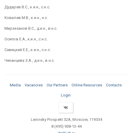
Дударев В.С., к.и.н., с.н.с.
Ковалев М.В., к.и.н., н.с.
Мирзеханов В.С., д.и.н., в.н.с.
Осипов Е.А., к.и.н., с.н.с.
Савицкий Е.Е., к.и.н., с.н.с.
Чеканцева З.А., д.и.н., в.н.с.
Media
Vacancies
Our Partners
Online Resources
Contacts
Login
Leninsky Prospekt 32A, Moscow, 119334
8 (495) 938-13-44