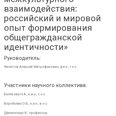
взаимодействия:
российский и мировой
опыт формирования
общегражданской
идентичности»
Руководитель:
Филитов Алексей Митрофанович, д.и.н., г.н.с.
Участники научного коллектива:
Белякова Н.А., к.и.н., с.н.с.
Воробьева О.В., к.и.н., в.н.с.
Дённингхаус В., профессор