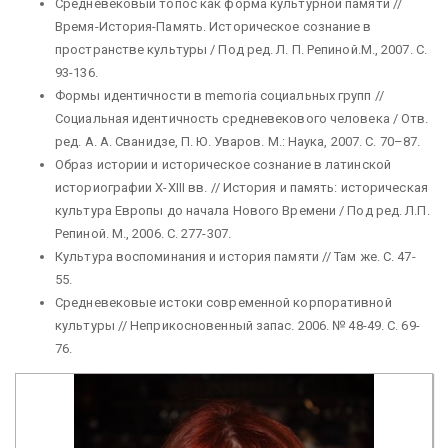
Средневековый топос как форма культурной памяти //
Время-История-Память. Историческое сознание в
пространстве культуры / Под ред. Л. П. Репиной.М., 2007. С.
93-136.
Формы идентичности в memoria социальных групп //
Социальная идентичность средневекового человека / Отв.
ред. А. А. Сванидзе, П. Ю. Уваров. М.: Наука, 2007. С. 70–87.
Образ истории и историческое сознание в латинской
историографии X-XIII вв. // История и память: историческая
культура Европы до начала Нового Времени / Под ред. Л.П.
Репиной. М., 2006. С. 277-307.
Культура воспоминания и история памяти // Там же. С. 47-
55.
Средневековые истоки современной корпоративной
культуры // Неприкосновенный запас. 2006. № 48-49. C. 69-
76.