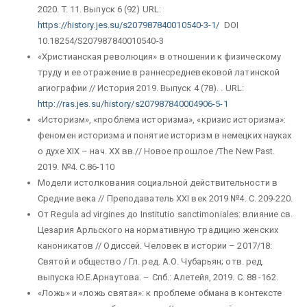
2020. T. 11. Выпуск 6 (92) URL:
https://history.jes.su/s207987840010540-3-1/
DOI
10.18254/S207987840010540-3
«Христианская революция» в отношении к физическому
труду и ее отражение в раннесредневековой латинской
агиографии // История 2019. Выпуск 4 (78). . URL:
http://ras.jes.su/history/s207987840004906-5-1
«Историзм», «проблема историзма», «кризис историзма»:
феномен историзма и понятие историзм в немецких науках
о духе XIX – нач. XX вв.// Новое прошлое /The New Past.
2019. №4. С.86-110
Модели истолкования социальной действительности в
Средние века // Преподаватель XXI век 2019 №4. С. 209-220.
От Regula ad virgines до Institutio sanctimoniales: влияние св.
Цезария Арльского на нормативную традицию женских
каноникатов // Одиссей. Человек в истории – 2017/18:
Святой и общество / Гл. ред. А.О. Чубарьян; отв. ред.
выпуска Ю.Е.Арнаутова. – Спб.: Алетейя, 2019. С. 88 -162.
«Ложь» и «ложь святая»: к проблеме обмана в контексте