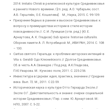
2014: Imitatio Christi в религиозной культуре Средневековья
и раннего Нового времени / [гл. ред. А.О. Чубарьян; сост.
А.Б. Герштейн, О.Е. Кошелева]. М., Наука, 2015. С. 99-139.
Призрение бедных в раннее и высокое Средневековье: к
вопросу о преимуществах истории в стиле истории
повседневности //. С. И. Лучицкая (отв. ред.) (Ю. Е.
Арнаутова, А. К. Гладков) Sub specie historiae culturalis.
Сборник памяти А. Л. Ястребицкой. М., ИВИ РАН, 2014. С. 108
– 130.
Caritas святого Геральда: к проблеме авторских интенций в
Vita s. Geraldi Одо Клюнийского // Долгое Средневековье.
Сб. в честь А.А.Сванидзе / Под ред. А.К.Гладкова,
П.Ю.Уварова. М.: Кучково поле, 2011. С. 225-256.
Инвеститура в Церкви: идея, практика, значение // Средние
века. Вып. 72. М., 2011. С 22-59.
Историческая наука о культуре Отто Герхарда Эксле //
Эксле О.Г. Действительность и знание: очерки социальной
истории Средневековья / Пер. с нем. Ю. Арнаутовой. М.:
НЛО, 2007. С. 5-22.