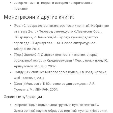
история памяти, теория и история исторического
познания
Монографии и другие книги:
(Ред.) Cловарь основных исторических понятий: Избранные
статьи в 2-х т. / Перевод с немецкого К.Левинсон; Сост.
Ю.Зарецкий, К.Левинсон, И.Ширле; научный редактор
перевода Ю. Арнаутова. – М.: Новое литературное
обозрение, 2014.
(Пер.) Эксле О.Г. Действительность и знание: очерки
социальной истории Средневековья / Пер. с нем. и пред. Ю.
Арнаутовой. М.: НЛО, 2007.
Колдуны и святые: Антропология болезни в Средние века.
СПб.: Алетейя, 2004.
(Сост.) Munuscula. К 80-летию со дня рождения А.Я.
Гуревича. М.: ИВИ РАН, 2004.
Основные публикации :
Репрезентация социальной группы в культе святого //
Электронный научно-образовательный журнал «История».