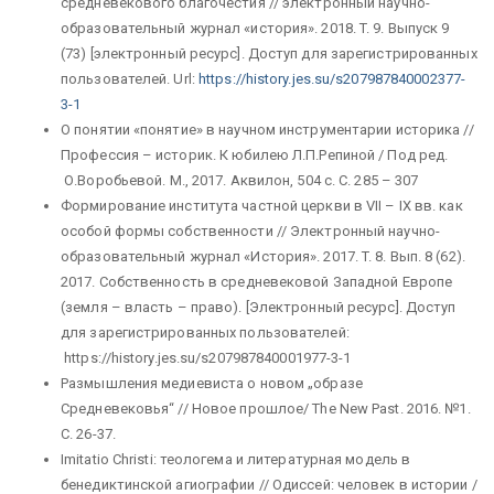
средневекового благочестия // электронный научно-
образовательный журнал «история». 2018. T. 9. Выпуск 9
(73) [электронный ресурс]. Доступ для зарегистрированных
пользователей. Url:
https://history.jes.su/s207987840002377-
3-1
О понятии «понятие» в научном инструментарии историка //
Профессия – историк. К юбилею Л.П.Репиной / Под ред.
О.Воробьевой. М., 2017. Аквилон, 504 с. С. 285 – 307
Формирование института частной церкви в VII – IX вв. как
особой формы собственности // Электронный научно-
образовательный журнал «История». 2017. T. 8. Вып. 8 (62).
2017. Собственность в средневековой Западной Европе
(земля – власть – право). [Электронный ресурс]. Доступ
для зарегистрированных пользователей:
https://history.jes.su/s207987840001977-3-1
Размышления медиевиста о новом „образе
Средневековья“ // Новое прошлое/ The New Past. 2016. №1.
С. 26-37.
Imitatio Christi: теологема и литературная модель в
бенедиктинской агиографии // Одиссей: человек в истории /