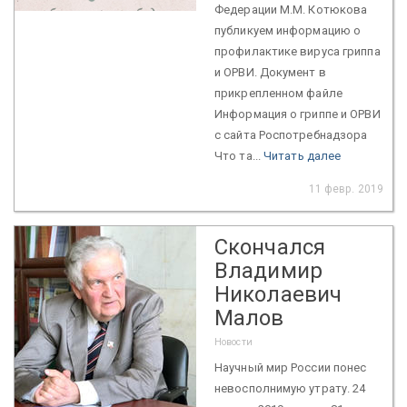
Федерации М.М. Котюкова
публикуем информацию о
профилактике вируса гриппа
и ОРВИ. Документ в
прикрепленном файле
Информация о гриппе и ОРВИ
с сайта Роспотребнадзора
Что та...
Читать далее
11 февр. 2019
Скончался
Владимир
Николаевич
Малов
Новости
Научный мир России понес
невосполнимую утрату. 24