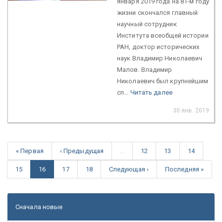
января 2019 года на 81-м году
жизни скончался главный
научный сотрудник
Института всеобщей истории
РАН, доктор исторических
наук Владимир Николаевич
Малов. Владимир
Николаевич был крупнейшим
сп...
Читать далее
30 янв. 2019
« Первая
‹ Предыдущая
…
12
13
14
15
16
17
18
Следующая ›
Последняя »
Сначала новые