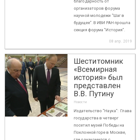
благодарность от
организаторов форума
научной молодежи "Шаг в
будущее". В ИВИ РАН прошла
секция форума "История".
08 апр. 2019
Шеститомник
«Всемирная
история» был
представлен
В.В. Путину
Новости
Издательство "Наука": Глава
государства в четверг
посетил музей Победы на
Поклонной горе в Москве,
где ознакомился с