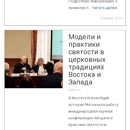
Подробную информацию о
правилах п...
Читать далее
10 июля 2019
Модели и
практики
святости в
церковных
традициях
Востока и
Запада
Новости
В Институте всеобщей
истории РАН начала работу
международная научная
конференция «Модели и
практики святости в