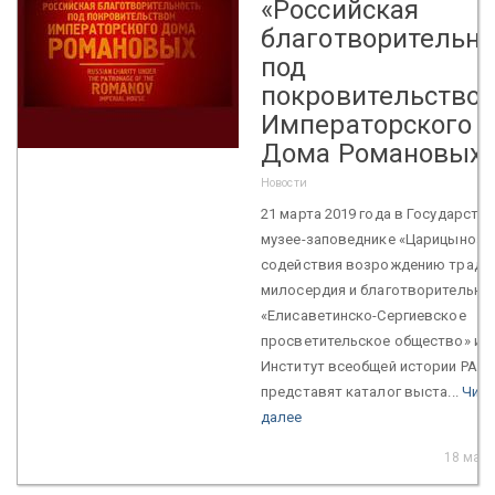
«Российская
благотворительно
под
покровительство
Императорского
Дома Романовых
Новости
21 марта 2019 года в Государств
музее-заповеднике «Царицыно» 
содействия возрождению тради
милосердия и благотворительно
«Елисаветинско-Сергиевское
просветительское общество» и
Институт всеобщей истории РАН
представят каталог выста...
Чита
далее
18 март