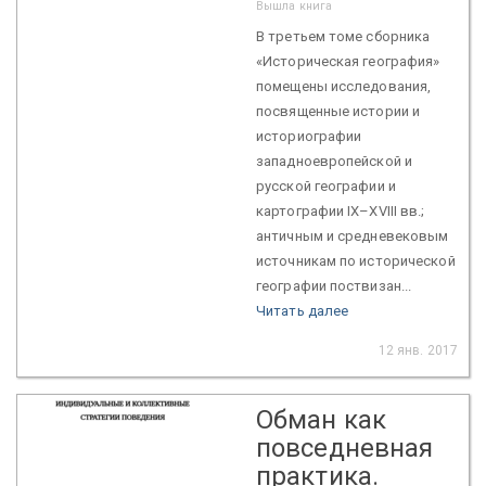
Вышла книга
В третьем томе сборника
«Историческая география»
помещены исследования,
посвященные истории и
историографии
западноевропейской и
русской географии и
картографии IX–XVIII вв.;
античным и средневековым
источникам по исторической
географии поствизан...
Читать далее
12 янв. 2017
Обман как
повседневная
практика.