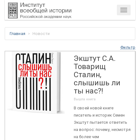
Меню
Главная
Новости
Фильтр
Экштут С.А.
Товарищ
Сталин,
слышишь ли
ты нас?!
Вышла книга
В своей новой книге
писатель и историк Семен
Экштут пытается ответить
на вопрос: почему, несмотря
на более чем