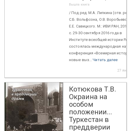
Вышла книга
/ Под ред. М.А. Липкина (отв. ред.
С.Б. Вольфсона, О.В. Воробьевой 
Е.Е. Савицкого. М.: ИВИ РАН, 2016.
с. 29-30 сентября 2016 года в
Институте всеобщей истории РАН
состоялась международная науч
конференция «Всемирная история
новые выз...
Читать далее
27 янв.
Котюкова Т.В.
Окраина на
особом
положении...
Туркестан в
преддверии