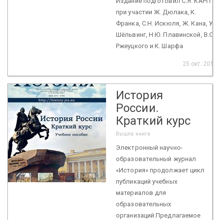
Издание подготовил С.Я. КАРП
при участии Ж. Дюлака, К.
Франка, С.Н. Искюля, Ж. Кана, У.
Шёльвинг, Н.Ю. Плавинской, В.С.
Ржеуцкого и К. Шарфа
25 окт. 2016
История
России.
Краткий курс
Вышла книга
Электронный научно-
образовательный журнал
«История» продолжает цикл
публикаций учебных
материалов для
образовательных
организаций.Предлагаемое