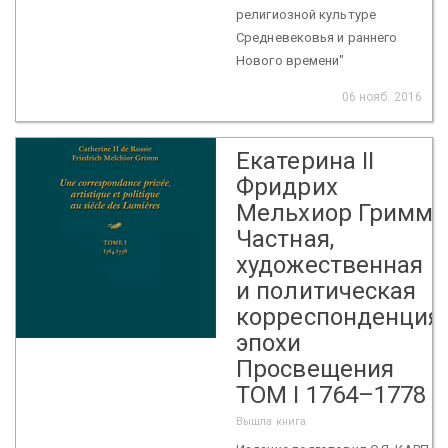
религиозной культуре
Средневековья и раннего
Нового времени"
06 нояб. 2016
Екатерина II
Фридрих
Мельхиор Гримм.
Частная,
художественная
и политическая
корреспонденция
эпохи
Просвещения
ТОМ I 1764–1778
Вышла книга