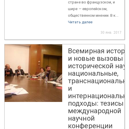
стране во французском, и
шире — европейском,
общественном мнении. В к...
Читать далее
30 янв. 2017
Всемирная истор
и новые вызовы
исторической наук
национальные,
транснациональн
и
интернациональн
подходы: тезисы
международной
научной
конференции