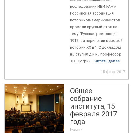
исследований ИВИ РАН и
Российская ассоциация
историков-американистов
провели круглый стол на
тему "Русская революция
1917 г. и перипетии мировой
истории ХХ в.". С докладом
выступил д.и.н., профессор
В.В.Согрин...
Читать далее
15 февр. 2017
Общее
собрание
института, 15
февраля 2017
года
Новости