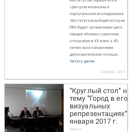
Институтом Сервантеса и
Центром испанских и
португальских исследований
Института всеобщей истории
РАН будет организован цикл
лекций «Испано-советские
отношения в XX веке: к 40-
летию восстановления
дипломатических отноше...
Читать далее
02 февр. 2017
"Круглый стол" на
тему "Город в его
визуальных
репрезентациях", 
января 2017 г.
Новости