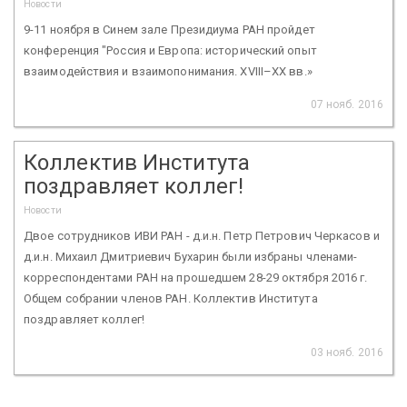
Новости
9-11 ноября в Синем зале Президиума РАН пройдет
конференция "Россия и Европа: исторический опыт
взаимодействия и взаимопонимания. XVIII–XX вв.»
07 нояб. 2016
Коллектив Института
поздравляет коллег!
Новости
Двое сотрудников ИВИ РАН - д.и.н. Петр Петрович Черкасов и
д.и.н. Михаил Дмитриевич Бухарин были избраны членами-
корреспондентами РАН на прошедшем 28-29 октября 2016 г.
Общем собрании членов РАН. Коллектив Института
поздравляет коллег!
03 нояб. 2016