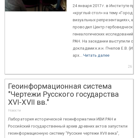
24 января 2017 г. в Институте пр
«круглый стол» на тему «Город в 
визуальных репрезентациях», ко
проводил Центр гербоведческих 
генеалогических исследований И
РАН. На заседании выступили с
докладами:к.и.н. Пчелов Е.В. (Ис
арх...
Читать далее
26 ян
Геоинформационная система
"Чертежи Русского государства
XVI-XVII вв."
Новости
Лаборатория исторической геоинформатики ИВИ РАН и
Российский государственный архив древних актов запустили
геоинформационную систему "Русские чертежи XVII века",