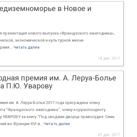
редиземноморье в Новое и
тся презентация нового выпуска «Французского ежегодника»,
ческой, экономической и культурной жизни
ремя...
Читать далее
18 дек. 2017
дная премия им. А. Леруа-Болье
а П.Ю. Уварову
ия им. А. Леруа-Болье 2017 года присуждена члену
та "Французского ежегодника", члену-корреспонденту
у УВАРОВУ за книгу "Под сводами дворца правосудия. Семь
ий во Франции XVI в...
Читать далее
07 дек. 2017