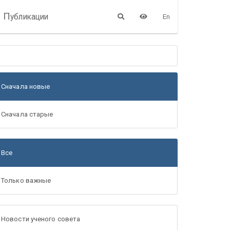
П
убликации
En
Сначала новые
Сначала старые
Все
Только важные
Новости ученого совета