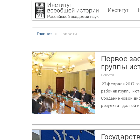
И
нститут
Главная
Новости
Первое за
группы ис
Новости
27 февраля 2017 го
рабочей группы ист
Создание новой дис
результат долгой и
Государст