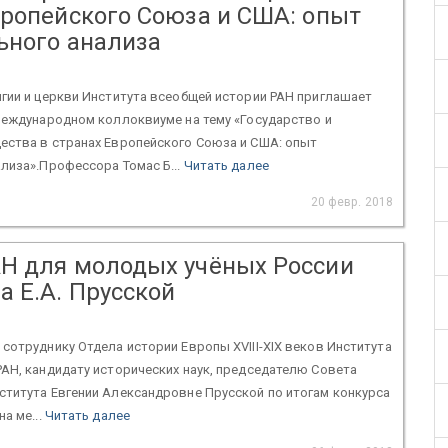
вропейского Союза и США: опыт
ьного анализа
гии и церкви Института всеобщей истории РАН приглашает
международном коллоквиуме на тему «Государство и
ества в странах Европейского Союза и США: опыт
лиза».Профессора Томас Б...
Читать далее
20 февр. 2018
Н для молодых учёных России
а Е.А. Прусской
сотруднику Отдела истории Европы XVIII-XIX веков Института
АН, кандидату исторических наук, председателю Совета
ститута Евгении Александровне Прусской по итогам конкурса
а ме...
Читать далее