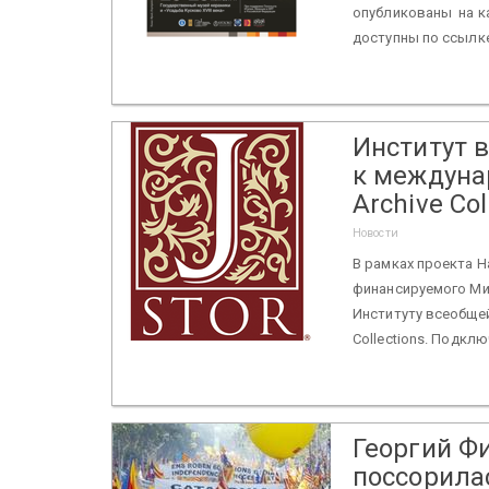
опубликованы на ка
доступны по ссылке:
Институт 
к междуна
Archive Col
Новости
В рамках проекта 
финансируемого Мин
Институту всеобщей
Collections. Подключ
Георгий Ф
поссорила