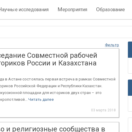
Н
М
О
аучные исследования
ероприятия
бразование
Фильтр
седание Совместной рабочей
ториков России и Казахстана
да в Астане состоялась первая встреча в рамках Совместной
ориков Российской Федерации и Республики Казахстан.
куссионной площадки для историков двух стран – это
 кропотливой...
Читать далее
03 марта 2018
во и религиозные сообщества в