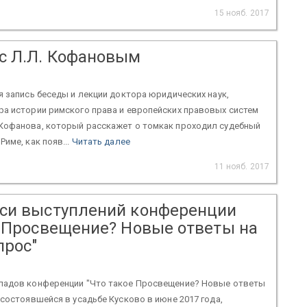
15 нояб. 2017
с Л.Л. Кофановым
я запись беседы и лекции доктора юридических наук,
ра истории римского права и европейских правовых систем
Кофанова, который расскажет о томкак проходил судебный
име, как появ...
Читать далее
11 нояб. 2017
си выступлений конференции
е Просвещение? Новые ответы на
прос"
ладов конференции "Что такое Просвещение? Новые ответы
 состоявшейся в усадьбе Кусково в июне 2017 года,