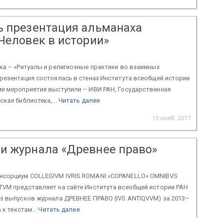
ь презентация альманаха
Человек в истории»
ка – «Ритуалы и религиозные практики во взаимных
резентация состоялась в стенах Института всеобщей истории
ми мероприятия выступили – ИВИ РАН, Государственная
ская библиотека,...
Читать далее
15 нояб. 2017
и журнала «Древнее право»
сорциум COLLEGIVM IVRIS ROMANI «COPANELLO» OMNIBVS
TVM представляет на сайте Института всеобщей истории РАН
из выпусков журнала ДРЕВНЕЕ ПРАВО (IVS ANTIQVVM) за 2013–
 к текстам...
Читать далее