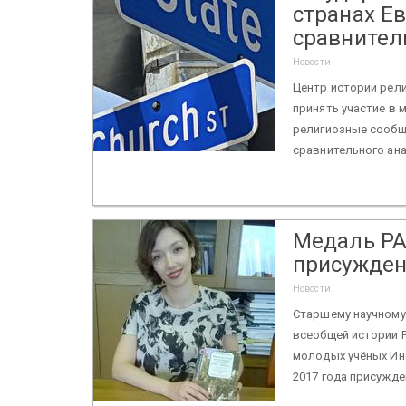
странах Е
сравнител
Новости
Центр истории рели
принять участие в 
религиозные сообщ
сравнительного ана
Медаль РА
присужден
Новости
Старшему научному 
всеобщей истории Р
молодых учёных Ин
2017 года присужден