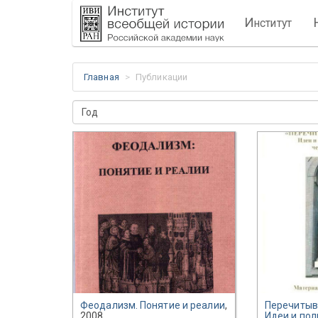
И
нститут
Главная
Публикации
Год
Феодализм. Понятие и реалии
,
Перечитыв
2008
Идеи и пол