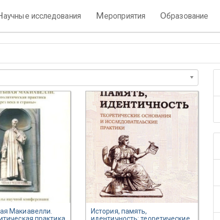
Н
М
О
аучные исследования
ероприятия
бразование
ая Макиавелли.
История, память,
итическая практика
идентичность: теоретические