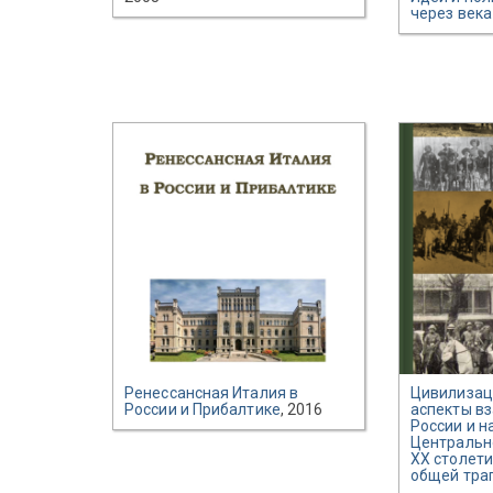
через века
Ренессансная Италия в
Цивилизац
России и Прибалтике
, 2016
аспекты в
России и н
Центральн
XX столети
общей тра