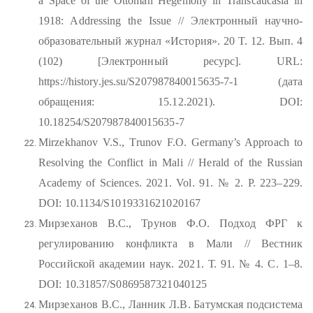
a Space of the Ottoman Hegemony in Transcaucasia in
1918: Addressing the Issue // Электронный научно-
образовательный журнал «История». 20 T. 12. Вып. 4
(102) [Электронный ресурс]. URL:
https://history.jes.su/S207987840015635-7-1 (дата
обращения: 15.12.2021). DOI:
10.18254/S207987840015635-7
Mirzekhanov V.S., Trunov F.O. Germany’s Approach to
Resolving the Conflict in Mali // Herald of the Russian
Academy of Sciences. 2021. Vol. 91. № 2. P. 223–229.
DOI: 10.1134/S1019331621020167
Мирзеханов В.С., Трунов Ф.О. Подход ФРГ к
регулированию конфликта в Мали // Вестник
Российской академии наук. 2021. Т. 91. № 4. С. 1–8.
DOI: 10.31857/S0869587321040125
Мирзеханов В.С., Ланник Л.В. Батумская подсистема