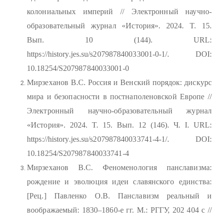
колониальных империй // Электронный научно-
образовательный журнал «История». 2024. T. 15.
Вып. 10 (144). URL:
https://history.jes.su/s207987840033001-0-1/. DOI:
10.18254/S207987840033001-0
Мирзеханов В.С. Россия и Венский порядок: дискурс
мира и безопасности в постнаполеновской Европе //
Электронный научно-образовательный журнал
«История». 2024. T. 15. Вып. 12 (146). Ч. I. URL:
https://history.jes.su/s207987840033741-4-1/. DOI:
10.18254/S207987840033741-4
Мирзеханов В.С. Феноменология панславизма:
рождение и эволюция идеи славянского единства:
[Рец.] Павленко О.В. Панславизм реальный и
воображаемый: 1830–1860-е гг. М.: РГГУ, 202 404 с //