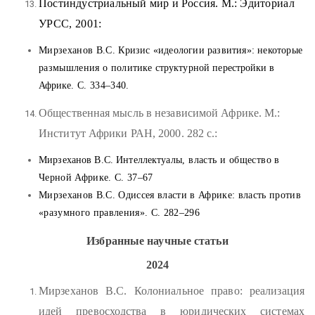
Постиндустриальный мир и Россия. М.: Эди
ториал
УРСС, 2001:
Мирзеханов В.С.
Кризис «идеологии развития»: некоторые
размышления о поли
тике структурной пе
рестройки в
Африке
. С. 334–340.
Общественная мысль в независимой Африке. М.:
Институт Африки РАН, 2000. 282
с.:
Мирзеханов В.С. Интеллектуа
лы, власть и общество
в
Черной Африке. С. 37–67
Мирзеханов В.С. Одиссея власти в Африке: власть против
«разумного правления». С. 282–296
Избранные научные статьи
2024
Мирзеханов В.С. Колониальное право: реализация
идей превосходства в юридических системах