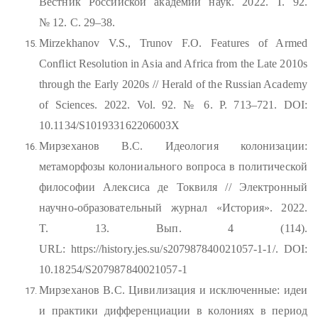
Вестник Российской академии наук. 2022. Т. 92.
№ 12. С. 29–38.
Mirzekhanov V.S., Trunov F.O. Features of Armed
Conflict Resolution in Asia and Africa from the Late 2010s
through the Early 2020s // Herald of the Russian Academy
of Sciences. 2022. Vol. 92. № 6. P. 713–721. DOI:
10.1134/S101933162206003X
Мирзеханов В.С. Идеология колонизации:
метаморфозы колониального вопроса в политической
философии Алексиса де Токвиля // Электронный
научно-образовательный журнал «История». 2022.
T. 13. Вып. 4 (114).
URL: https://history.jes.su/s207987840021057-1-1/. DOI:
10.18254/S207987840021057-1
Мирзеханов В.С. Цивилизация и исключенные: идеи
и практики дифференциации в колониях в период