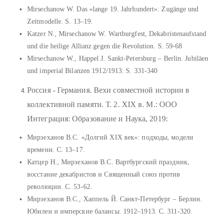
Mirsechanow W. Das «lange 19. Jahrhundert»: Zugänge und
Zeitmodelle. S. 13–19.
Katzer N., Mirsechanow W. Wartburgfest, Dekabristenaufstand
und die heilige Allianz gegen die Revolution. S. 59-68
Mirsechanow W., Happel J. Sankt-Petersburg – Berlin. Jubiläen
und imperial Bilanzen 1912/1913. S. 331-340
Россия - Германия. Вехи совместной истории в
коллективной памяти. Т. 2. XIX в. М.: ООО
Интеграция: Образование и Наука, 2019:
Мирзеханов В.С. «Долгий XIX век»: подходы, модели
времени. С. 13–17.
Катцер Н., Мирзеханов В.С. Вартбургский праздник,
восстание декабристов и Священный союз против
революции. С. 53-62.
Мирзеханов В.С., Хаппель Й. Санкт-Петербург – Берлин.
Юбилеи и имперские балансы. 1912–1913. С. 311-320.