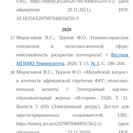
URL: https://history.jes.su/s207987840016259-3-1/ (дата
обращения: 20.11.2021). DOI:
10.18254/S207987840016259-3
2020
Мирзеханов В.С., Трунов Ф.О. Германо-иранские
отношения в политико-военной сфере:
невозможность раскрытия потенциала? //
Вестник
МГИМО Университета
. 2020. Т. 13.
№ 3
. С. 186–204.
Мирзеханов В.С., Трунов Ф.О. «Малийский вопрос»
в контексте африканской стратегии ФРГ: политико-
военные аспекты // Электронный научно-
образовательный журнал «История». 2020. T. 11.
Выпуск 3 (89) [Электронный ресурс]. Доступ для
зарегистрированных пользователей. URL:
https://history.jes.su/s207987840009130-2-1/ (дата
обращения: 23.11.2020). DOI: