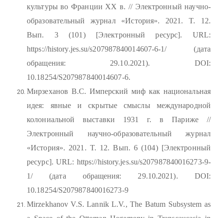
культуры во Франции XX в. // Электронный научно-
образовательный журнал «История». 2021. T. 12.
Вып. 3 (101) [Электронный ресурс]. URL:
https://history.jes.su/s207987840014607-6-1/ (дата
обращения: 29.10.2021). DOI:
10.18254/S207987840014607-6.
Мирзеханов В.С. Имперский миф как национальная
идея: явные и скрытые смыслы международной
колониальной выставки 1931 г. в Париже //
Электронный научно-образовательный журнал
«История». 2021. T. 12. Вып. 6 (104) [Электронный
ресурс]. URL: https://history.jes.su/s207987840016273-9-
1/ (дата обращения: 29.10.2021). DOI:
10.18254/S207987840016273-9
Mirzekhanov V.S. Lannik L.V., The Batum Subsystem as