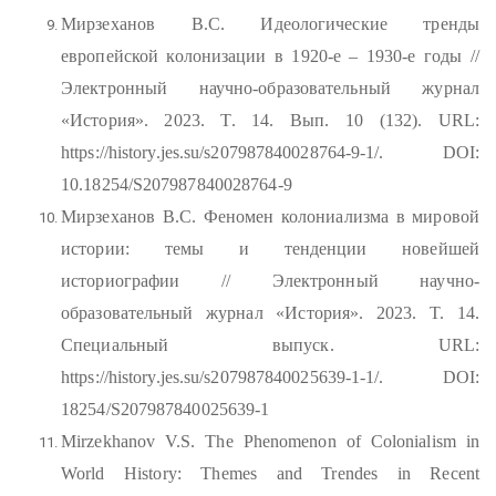
Мирзеханов В.С. Идеологические тренды
европейской колонизации в 1920-е – 1930-е годы //
Электронный научно-образовательный журнал
«История». 2023. T. 14. Вып. 10 (132). URL:
https://history.jes.su/s207987840028764-9-1/. DOI:
10.18254/S207987840028764-9
Мирзеханов В.С. Феномен колониализма в мировой
истории: темы и тенденции новейшей
историографии // Электронный научно-
образовательный журнал «История». 2023. T. 14.
Специальный выпуск. URL:
https://history.jes.su/s207987840025639-1-1/. DOI:
18254/S207987840025639-1
Mirzekhanov V.S. The Phenomenon of Colonialism in
World History: Themes and Trendes in Recent