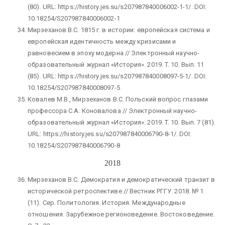
(80). URL: https://history.jes.su/s207987840006002-1-1/. DOI:
10.18254/S207987840006002-1
Мирзеханов В.С. 1815 г. в истории: европейская система и
европейская идентичность между кризисами и
равновесием в эпоху модерна // Электронный научно-
образовательный журнал «История». 2019. T. 10. Вып. 11
(85). URL: https://history.jes.su/s207987840008097-5-1/. DOI:
10.18254/S207987840008097-5
Ковалев М.В., Мирзеханов В.С. Польский вопрос глазами
профессора С.А. Коновалова // Электронный научно-
образовательный журнал «История». 2019. T. 10. Вып. 7 (81).
URL: https://history.jes.su/s207987840006790-8-1/. DOI:
10.18254/S207987840006790-8
2018
Мирзеханов В.С. Демократия и демократический транзит в
исторической ретроспективе // Вестник РГГУ. 2018. № 1
(11). Сер. Политология. История. Международные
отношения. Зарубежное регионоведение. Востоковедение.