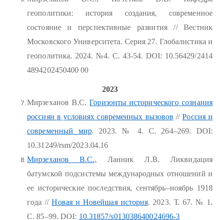
геополитики: история создания, современное
состояние и перспективные развития // Вестник
Московского Университета. Серия 27. Глобалистика и
геополитика. 2024. №4. С. 43-54. DOI: 10.56429/2414
4894202450400 00
2023
Мирзеханов В.С.
Горизонты исторического сознания
россиян в условиях современных вызовов
//
Россия и
современный мир
. 2023. № 4. С. 264–269. DOI:
10.31249/rsm/2023.04.16
Мирзеханов В.С.
, Ланник Л.В. Ликвидация
батумской подсистемы международных отношений и
ее исторические последствия, сентябрь–ноябрь 1918
года //
Новая и Новейшая история
. 2023. Т. 67. № 1.
С. 85–99. DOI:
10.31857/s013038640024696-3