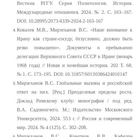
Вестник РГГУ. Серия Политология. История.
Международные отношения. 2024. № 2. С. 163–167.
DOI: 10.28995/2073-6339-2024-2-163-167
Ковалев М.В., Мирзеханов В.С. «Наше внимание к
Ирану как стране-соседу, безусловно, должно быть
резко повышено». Документы о пребывании
делегации Верховного Совета СССР в Иране (январь
1968 года) // Новая и новейшая история. 202 Т. 68.
№ 1. С. 173–195. DOI: 10.31857/S0130386424010147
Мирзеханов В.С. Глобальные вызовы и российский
ответ на них. [Рец.] Преодолевая пределы роста.
Доклад Римскому клубу: монография / под ред.
В.А. Садовничего. М.: Издательство Московского
Университета, 2024. 553 с // Россия и современный
мир. 2024. № 4 (125). С. 302–208.
Мирзеханов В.С., Кочетков В.В. Кафедра