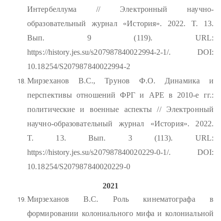
Интербеллума // Электронный научно-
образовательный журнал «История». 2022. T. 13.
Вып. 9 (119). URL:
https://history.jes.su/s207987840022994-2-1/. DOI:
10.18254/S207987840022994-2
Мирзеханов В.С., Трунов Ф.О. Динамика и
перспективы отношений ФРГ и АРЕ в 2010-е гг.:
политические и военные аспекты // Электронный
научно-образовательный журнал «История». 2022.
T. 13. Вып. 3 (113). URL:
https://history.jes.su/s207987840020229-0-1/. DOI:
10.18254/S207987840020229-0
2021
Мирзеханов В.С. Роль кинематографа в
формировании колониального мифа и колониальной