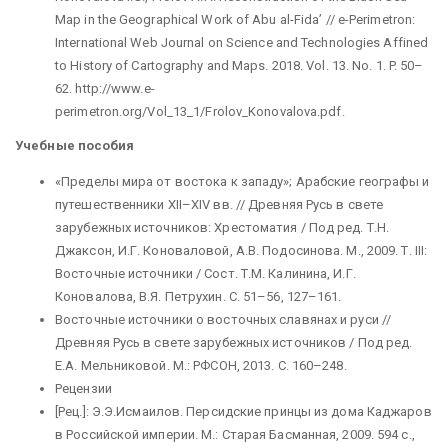
Map in the Geographical Work of Abu al-Fida’ // e-Perimetron:
International Web Journal on Science and Technologies Affined
to History of Cartography and Maps. 2018. Vol. 13. No. 1. P. 50–
62. http://www.e-
perimetron.org/Vol_13_1/Frolov_Konovalova.pdf.
Учебные пособия
«Пределы мира от востока к западу»; Арабские географы и
путешественники XII–XIV вв. // Древняя Русь в свете
зарубежных источников: Хрестоматия / Под ред. Т.Н.
Джаксон, И.Г. Коноваловой, А.В. Подосинова. М., 2009. Т. III:
Восточные источники / Сост. Т.М. Калинина, И.Г.
Коновалова, В.Я. Петрухин. С. 51–56, 127–161.
Восточные источники о восточных славянах и руси //
Древняя Русь в свете зарубежных источников / Под ред.
Е.А. Мельниковой. М.: РФСОН, 2013. С. 160–248.
Рецензии
[Рец.]: Э.Э.Исмаилов. Персидские принцы из дома Каджаров
в Российской империи. М.: Старая Басманная, 2009. 594 с.,