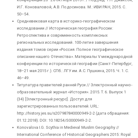
И.Г. Коноваловой, А.В. Подосинова. М.: ИВИ РАН, 2015. С.
50–54.
Средневековая карта в историко-географическом
исследовании // Историческая география России:
Ретроспектива и современность комплексных
региональных исследований. 100-летие завершения
издания томов серии «Россия. Полное географическое
описание нашего Отечества». Материалы V международной
конференции по исторической географии (Санкт-Петербург,
18–21 мая 2015 г.). СПб.: ЛГУ им. А.С. Пушкина, 2015. Ч. 1. С.
46–49.
Титулатура правителей ранней Руси // Электронный научно-
образовательный журнал «История». 2015. T. 6. Выпуск 1
(34) [Электронный ресурс]. Доступ для
зарегистрированных пользователей. URL:
http://history.jes.su/s207987840000949-2-2 (дата обращения:
01.12.2018). DOI: 10.18254/S0000949-2-2.
Konovalova I.G. Scythia in Medieval Muslim Geography //
International Conference of Historical Geographers 2015: Royal