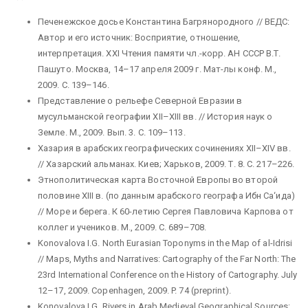
Печенежское досье Константина Багрянородного // ВЕДС:
Автор и его источник: Восприятие, отношение,
интерпретация. XXI Чтения памяти чл.-корр. АН СССР В.Т.
Пашуто. Москва, 14–17 апреля 2009 г. Мат-лы конф. М.,
2009. С. 139–146.
Представление о рельефе Северной Евразии в
мусульманской географии XII–XIII вв. // История наук о
Земле. М., 2009. Вып. 3. С. 109–113.
Хазария в арабских географических сочинениях XII–XIV вв.
// Хазарский альманах. Киев; Харьков, 2009. Т. 8. С. 217–226.
Этнополитическая карта Восточной Европы во второй
половине XIII в. (по данным арабского географа Ибн Са‘ида)
// Море и берега. К 60-летию Сергея Павловича Карпова от
коллег и учеников. М., 2009. С. 689–708.
Konovalova I.G. North Eurasian Toponyms in the Map of al-Idrisi
// Maps, Myths and Narratives: Cartography of the Far North: The
23rd International Conference on the History of Cartography. July
12–17, 2009. Copenhagen, 2009. P. 74 (preprint).
Konovalova I.G. Rivers in Arab Medieval Geographical Sources: