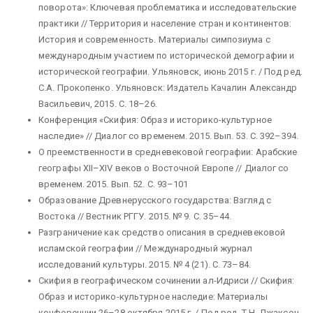
поворота»: Ключевая проблематика и исследовательские
практики // Территория и население стран и континентов:
История и современность. Материалы симпозиума с
международным участием по исторической демографии и
исторической географии. Ульяновск, июнь 2015 г. / Под ред.
С.А. Прокопенко. Ульяновск: Издатель Качалин Александр
Васильевич, 2015. С. 18–26.
Конференция «Скифия: Образ и историко-культурное
наследие» // Диалог со временем. 2015. Вып. 53. С. 392–394.
О преемственности в средневековой географии: Арабские
географы XII–XIV веков о Восточной Европе // Диалог со
временем. 2015. Вып. 52. С. 93–101
Образование Древнерусского государства: Взгляд с
Востока // Вестник РГГУ. 2015. № 9. С. 35–44.
Разграничение как средство описания в средневековой
исламской географии // Международный журнал
исследований культуры. 2015. № 4 (21). С. 73–84.
Скифия в географическом сочинении ал-Идриси // Скифия:
Образ и историко-культурное наследие: Материалы
конференции 26–28 октября 2015 г. / Под ред. Т.Н. Джаксон,