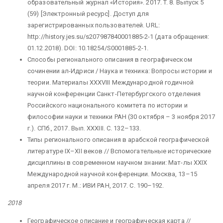
образовательный журнал «История». 2017. T. 8. Выпуск 5
(59) [Электронный ресурс]. Доступ для
зарегистрированных пользователей. URL:
http://history.jes.su/s207987840001885-2-1 (дата обращения:
01.12.2018). DOI: 10.18254/S0001885-2-1.
Способы регионального описания в географическом
сочинении ал-Идриси / Наука и техника: Вопросы истории и
теории. Материалы XXXVIII Международной годичной
научной конференции Санкт-Петербургского отделения
Российского национального комитета по истории и
философии науки и техники РАН (30 октября – 3 ноября 2017
г.). СПб., 2017. Вып. XXXIII. С. 132–133.
Типы регионального описания в арабской географической
литературе IX–XII веков // Вспомогательные исторические
дисциплины в современном научном знании: Мат-лы XXIX
Международной научной конференции. Москва, 13–15
апреля 2017 г. М.: ИВИ РАН, 2017. С. 190–192.
2018
Географическое описание и географическая карта //