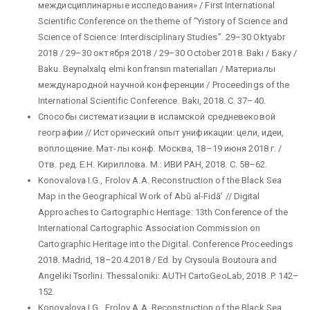
междисциплинарные исследования» / First International
Scientific Conference on the theme of “Yistory of Science and
Science of Science: Interdisciplinary Studies”. 29–30 Oktyabr
2018 / 29–30 октября 2018 / 29–30 October 2018. Bakı / Баку /
Baku. Beynəlxalq elmi konfransın materialları / Материалы
международной научной конференции / Proceedings of the
International Scientific Conference. Bakı, 2018. С. 37–40.
Способы систематизации в исламской средневековой
географии // Исторический опыт унификации: цели, идеи,
воплощение. Мат-лы конф. Москва, 18–19 июня 2018 г. /
Отв. ред. Е.Н. Кириллова. М.: ИВИ РАН, 2018. С. 58–62.
Konovalova I.G., Frolov A.A. Reconstruction of the Black Sea
Map in the Geographical Work of Abū al-Fidā’ // Digital
Approaches to Cartographic Heritage: 13th Conference of the
International Cartographic Association Commission on
Cartographic Heritage into the Digital. Conference Proceedings
2018. Madrid, 18–20.4.2018 / Ed. by Crysoula Boutoura and
Angeliki Tsorlini. Thessaloniki: AUTH CartoGeoLab, 2018. P. 142–
152.
Konovalova I.G., Frolov A.A. Reconstruction of the Black Sea