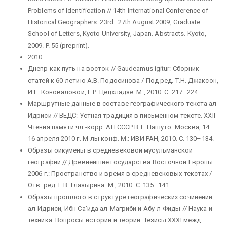
Problems of Identification // 14th International Conference of
Historical Geographers. 23rd–27th August 2009, Graduate
School of Letters, Kyoto University, Japan. Abstracts. Kyoto,
2009. P. 55 (preprint).
2010
Днепр как путь на восток // Gaudeamus igitur: Сборник
статей к 60-летию А.В. Подосинова / Под ред. Т.Н. Джаксон,
И.Г. Коноваловой, Г.Р. Цецхладзе. М., 2010. С. 217–224.
Маршрутные данные в составе географического текста ал-
Идриси // ВЕДС: Устная традиция в письменном тексте. XXII
Чтения памяти чл.-корр. АН СССР В.Т. Пашуто. Москва, 14–
16 апреля 2010 г. М-лы конф. М.: ИВИ РАН, 2010. С. 130–134.
Образы ойкумены в средневековой мусульманской
географии // Древнейшие государства Восточной Европы.
2006 г.: Пространство и время в средневековых текстах /
Отв. ред. Г.В. Глазырина. М., 2010. С. 135–141.
Образы прошлого в структуре географических сочинений
ал-Идриси, Ибн Са‘ида ал-Магриби и Абу-л-Фиды // Наука и
техника: Вопросы истории и теории: Тезисы XXXI межд.