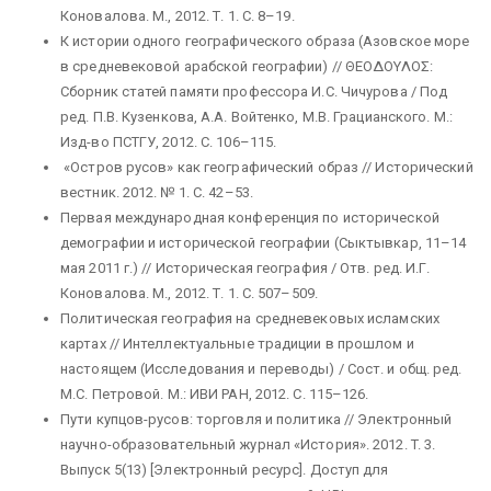
Коновалова. М., 2012. Т. 1. С. 8–19.
К истории одного географического образа (Азовское море
в средневековой арабской географии) // ΘΕΟΔΟΥΛΟΣ:
Сборник статей памяти профессора И.С. Чичурова / Под
ред. П.В. Кузенкова, А.А. Войтенко, М.В. Грацианского. М.:
Изд-во ПСТГУ, 2012. С. 106–115.
«Остров русов» как географический образ // Исторический
вестник. 2012. № 1. С. 42–53.
Первая международная конференция по исторической
демографии и исторической географии (Сыктывкар, 11–14
мая 2011 г.) // Историческая география / Отв. ред. И.Г.
Коновалова. М., 2012. Т. 1. С. 507–509.
Политическая география на средневековых исламских
картах // Интеллектуальные традиции в прошлом и
настоящем (Исследования и переводы) / Сост. и общ. ред.
М.С. Петровой. М.: ИВИ РАН, 2012. С. 115–126.
Пути купцов-русов: торговля и политика // Электронный
научно-образовательный журнал «История». 2012. T. 3.
Выпуск 5(13) [Электронный ресурс]. Доступ для