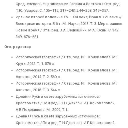
Средневековые цивилизации Запада и Востока / Отв. ред.
П.Ю. Уваров. С. 106–115, 217–243, 244–258, 349–357.
Иран во второй половине XV – XVI веке; Иран в XVII веке //
Всемирная история: В 6 т. М.: Наука, 2013. Т. 3: Мир в раннее
Новое время / Отв. ред. В.А. Ведюшкин, М.А. Юсим. С. 342–
349; 676–681.
Отв. редактор
Историческая география / Отв. ред. И.Г. Коновалова. М.:
Кругъ, 2012. Т. 1. 576 c.
Историческая география / Отв. ред. И.Г. Коновалова. М.:
Аквилон, 2014. Т. 2. 560 с.
Историческая география / Отв. ред. И.Г. Коновалова. М.:
Аквилон, 2016. Т. 3. 544 с.
Древняя Русь в свете зарубежных источников:
Хрестоматия / Под ред. Т.Н.Джаксон, И.Г.Коноваловой,
А.В.Подосинова. М., 2009. Т. I.
Древняя Русь в свете зарубежных источников:
Хрестоматия / Под ред. Т.Н.Джаксон, И.Г.Коноваловой,