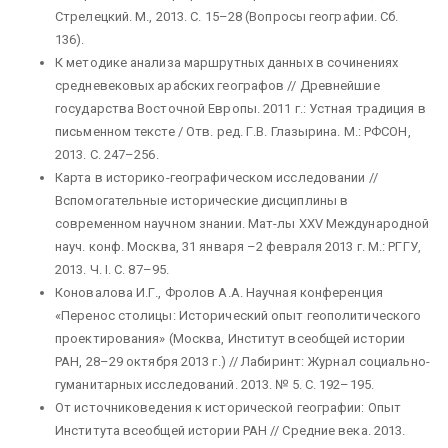
Стрелецкий. М., 2013. С. 15–28 (Вопросы географии. Сб.
136).
К методике анализа маршрутных данных в сочинениях
средневековых арабских географов // Древнейшие
государства Восточной Европы. 2011 г.: Устная традиция в
письменном тексте / Отв. ред. Г.В. Глазырина. М.: РФСОН,
2013. С. 247–256.
Карта в историко-географическом исследовании //
Вспомогательные исторические дисциплины в
современном научном знании. Мат-лы XXV Международной
науч. конф. Москва, 31 января –2 февраля 2013 г. М.: РГГУ,
2013. Ч. I. С. 87–95.
Коновалова И.Г., Фролов А.А. Научная конференция
«Перенос столицы: Исторический опыт геополитического
проектирования» (Москва, Институт всеобщей истории
РАН, 28–29 октября 2013 г.) // Лабиринт: Журнал социально-
гуманитарных исследований. 2013. № 5. С. 192–195.
От источниковедения к исторической географии: Опыт
Института всеобщей истории РАН // Средние века. 2013.