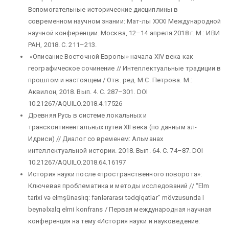
Вспомогательные исторические дисциплины в
современном научном знании: Мат-лы XXXI Международной
научной конференции. Москва, 12–14 апреля 2018 г. М.: ИВИ
РАН, 2018. С. 211–213.
«Описание Восточной Европы» начала XIV века как
географическое сочинение // Интеллектуальные традиции в
прошлом и настоящем / Отв. ред. М.С. Петрова. М.:
Аквилон, 2018. Вып. 4. С. 287–301. DOI
10.21267/AQUILO.2018.4.17526
Древняя Русь в системе локальных и
трансконтинентальных путей XII века (по данным ал-
Идриси) // Диалог со временем: Альманах
интеллектуальной истории. 2018. Вып. 64. С. 74–87. DOI
10.21267/AQUILO.2018.64.16197
История науки после «пространственного поворота»:
Ключевая проблематика и методы исследований // “Elm
tarixi və elmşünaslıq: fənlərarası tədqiqatlar” mövzusunda I
beynəlxalq elmi konfrans / Первая международная научная
конференция на тему «История науки и науковедение: