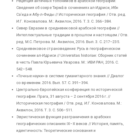
Рецепция античных топонимов в арабской географии:
Сведения об озере Тирмā в сочинениях ал-Идриси, Ибн
Са‛ида и Абу-л-Фиды // Историческая география / Отв. ред.
И.Г. Коновалова. М.: Аквилон, 2016. Т. 3. С. 366–384.
Север Евразии в средневековой арабской географии //
Интеллектуальные традиции в прошлом и настоящем / Отв.
ред. М.С. Петрова. М.: Аквилон, 2016. Вып. 3. С. 217–235.
Средневековое страноведение: Русь в географическом
сочинении ал-Идриси // Universitas historiae: Сборник статей
в честь Павла Юрьевича Уварова. М.: ИВИ РАН, 2016. С.
542–548.
«Точные науки» в системе гуманитарного знания // Диалог
со временем. 2016. Вып. 57. С. 391–394.
Центрально-Европейская конференция по исторической
географии. Прага, 31 августа – 2 сентября 2016 г. //
Историческая география / Отв. ред. И.Г. Коновалова. М.:
Аквилон, 2016. Т. 3. С. 506–511.
Эвристическая функция разграничения в арабских
географических описаниях IX–X веков // История, память,
идентичность: Теоретические основания и