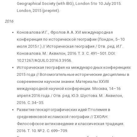
Geographical Society (with IBG), London 5 to 10 July 2015.
London, 2015 (preprint).
2016
Коновалова И.Г., Фролов А.А. XVI международная
конференция по исторической географии (Лондон, 5–10
июля 2015 г.) // Историческая география / Отв. ред. И.Г.
Коновалова. М.: Аквилон, 2016. Т. 3. С. 491–501. DOI:
10.21267/AQUILO.2016.3.3956.
Историческая география на международных конференциях
2015 года // Вспомогательные исторические дисциплины в
современном научном знании: Материалы XXVIII
международной научной конференции. Москва, 14–16
апреля 2016 года / Отв. ред. Ю.Э. Шустова. М.: Аквилон,
2016. С. 34–35.
Развитие геокартографических идей Птолемея в
средневековой исламской географии // ΣΧΟΛΗ:
Философское антиковедение и классическая традиция.
2016. Т. 10. № 2. С. 699–709.