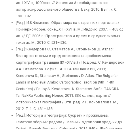
ил. LXIV с., 1000 экз. // Известия Азербайджанского
историко-родословного общества. Баку, 2010. Вып. 7. С.
190–192.
[Рец.]: И.К.Фоменко. Образ мира на старинных портоланах.
Причерноморье. Конец XIII–XVII в. М.: Индрик, 2007. – 408 с.;
ил. // ДГ. 2006 г.: Пространство и время в средневековых
текстах. М., 2010. С. 521–536.
[Рец.]: Кендерова С., Стаматов А., Стоименов Д. Атлас:
Българските земи в средновековната арабописмена
картографска традиция (IX–XIV в.) / Под ред. С. Кендеровой
и А. Стаматова. София: ТАНГРА ТанНакРа ИК, 2011;
Kenderova S., Stamatov A., Stoimenov D. Atlas: The Bulgarian
Lands in Medieval Arabic Cartographic Tradition (9th–14th
Centuries) / Ed. by S. Kenderova, A. Stamatov. Sofia: TANGRA
TanNakRa Publishing House, 2011. 336 c., илл., карты //
Историческая география / Отв. ред. И.Г. Коновалова. М.,
2012. Т. 1. С. 431–438.
[Рец.]: Историjа и географиjа: Сусрети и прожимања.
Тематски зборник радова / Главни и одговорни уредник др
Софиjа Божиħ. Београд: Colorgrafx, 2014. 840 c. (Библиотека