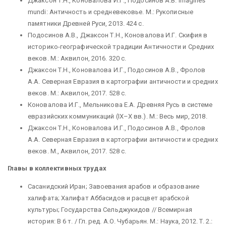
Джаксон Т.Н., Коновалова И.Г., Подосинов А.В. Imagines
mundi: Античность и средневековье. М.: Рукописные
памятники Древней Руси, 2013. 424 с.
Подосинов А.В., Джаксон Т.Н., Коновалова И.Г. Скифия в
историко-географической традиции Античности и Средних
веков. М.: Аквилон, 2016. 320 с.
Джаксон Т.Н., Коновалова И.Г., Подосинов А.В., Фролов
А.А. Северная Евразия в картографии античности и средних
веков. М.: Аквилон, 2017. 528 с.
Коновалова И.Г., Мельникова Е.А. Древняя Русь в системе
евразийских коммуникаций (IX–X вв.). М.: Весь мир, 2018.
Джаксон Т.Н., Коновалова И.Г., Подосинов А.В., Фролов
А.А. Северная Евразия в картографии античности и средних
веков. М., Аквилон, 2017. 528 с.
Главы в коллективных трудах
Сасанидский Иран; Завоевания арабов и образование
халифата; Халифат Аббасидов и расцвет арабской
культуры; Государства Сельджукидов // Всемирная
история: В 6 т. / Гл. ред. А.О. Чубарьян. М.: Наука, 2012. Т. 2.: