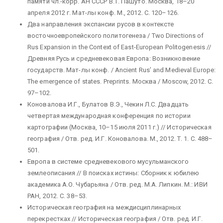
памяти чл.-корр. АН СССР В.Т. Пашуто. Москва, 18–20
апреля 2012 г. Мат-лы конф. М., 2012. С. 120–126.
Два направления экспансии русов в контексте
восточноевропейского политогенеза / Two Directions of
Rus Expansion in the Context of East-European Politogenesis //
Древняя Русь и средневековая Европа: Возникновение
государств. Мат-лы конф. / Ancient Rus’ and Medieval Europe:
The emergence of states. Preprints. Москва / Moscow, 2012. С.
97–102.
Коновалова И.Г., Булатов В.Э., Чекин Л.С. Двадцать
четвертая международная конференция по истории
картографии (Москва, 10–15 июля 2011 г.) // Историческая
география / Отв. ред. И.Г. Коновалова. М., 2012. Т. 1. С. 488–
501.
Европа в системе средневекового мусульманского
землеописания // В поисках истины: Сборник к юбилею
академика А.О. Чубарьяна / Отв. ред. М.А. Липкин. М.: ИВИ
РАН, 2012. С. 38–53.
Историческая география на междисциплинарных
перекрестках // Историческая география / Отв. ред. И.Г.