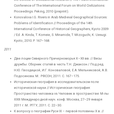
Conference of The International Forum on World Civilizations:
Proceedings. Peking, 2010 (preprint).
Konovalova I.G. Rivers in Arab Medieval Geographical Sources:
Problems of Identification // Proceedings of the 14th
International Conference of Historical Geographers, Kyoto 2009
/ Ed. A. Kinda, T. Komeie, S. Minamide, T. Mizoguchi, K. Uesugi.
Kyoto, 2010. P. 167–168.
2011
Две лоции Северного Причерноморья X–XII вв. // Висы
дружбы: Сборник статей в честь Т.Н. Джаксон / Под ред.
Н.Ю. Гвоздецкой, И.Г. Коноваловой, Е.А. Мельниковой, А.В.
Подосинова. М.: РФСОН, 2011. С. 167–175.
Историческая география в исследовательском поле
исторической науки // Историческая география:
Пространство человека vs Человек в пространстве: М-лы
XXIII Международной науч. конф. Москва, 27–29 января
2011 г. М.: РГГУ, 2011. С. 22–30.
К вопросу о географии Руси IX – первой половины X в. //