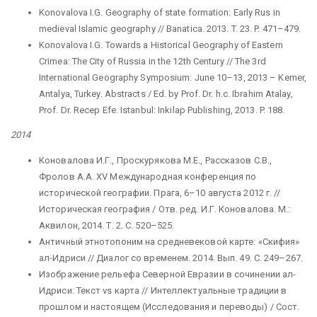
Konovalova I.G. Geography of state formation: Early Rus in
medieval Islamic geography // Banatica. 2013. T. 23. P. 471–479.
Konovalova I.G. Towards a Historical Geography of Eastern
Crimea: The City of Russia in the 12th Century // The 3rd
International Geography Symposium: June 10–13, 2013 – Kemer,
Antalya, Turkey. Abstracts / Ed. by Prof. Dr. h.c. Ibrahim Atalay,
Prof. Dr. Recep Efe. Istanbul: Inkilap Publishing, 2013. P. 188.
2014
Коновалова И.Г., Проскурякова М.Е., Рассказов С.В.,
Фролов А.А. XV Международная конференция по
исторической географии. Прага, 6–10 августа 2012 г. //
Историческая география / Отв. ред. И.Г. Коновалова. М.:
Аквилон, 2014. Т. 2. С. 520–525.
Античный этнотопоним на средневековой карте: «Скифия»
ал-Идриси // Диалог со временем. 2014. Вып. 49. С. 249–267.
Изображение рельефа Северной Евразии в сочинении ал-
Идриси: Текст vs карта // Интеллектуальные традиции в
прошлом и настоящем (Исследования и переводы) / Сост.