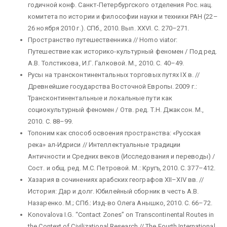
годичной конф. Санкт-Петербургского отделения Рос. нац.
комитета по истории и философии науки и техники РАН (22–
26 ноября 2010 г.). СПб., 2010. Вып. XXVI. С. 270–271.
Пространство путешественника // Homo viator:
Путешествие как историко-культурный феномен / Под ред.
А.В. Толстикова, И.Г. Галковой. М., 2010. С. 40–49.
Русы на трансконтинентальных торговых путях IX в. //
Древнейшие государства Восточной Европы. 2009 г.:
Трансконтинентальные и локальные пути как
социокультурный феномен / Отв. ред. Т.Н. Джаксон. М.,
2010. С. 88–99.
Топоним как способ освоения пространства: «Русская
река» ал-Идриси // Интеллектуальные традиции
Античности и Средних веков (Исследования и переводы) /
Сост. и общ. ред. М.С. Петровой. М.: Кругъ, 2010. С. 377–412.
Хазария в сочинениях арабских географов XII–XIV вв. //
История: Дар и долг. Юбилейный сборник в честь А.В.
Назаренко. М.; СПб.: Изд-во Олега Анышко, 2010. С. 66–72.
Konovalova I.G. “Contact Zones” on Transcontinental Routes in
the Context of Civilizational Research // The Fourth International