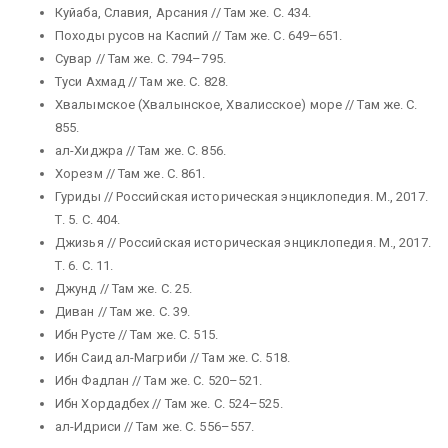
Куйаба, Славия, Арсания // Там же. С. 434.
Походы русов на Каспий // Там же. С. 649–651.
Сувар // Там же. С. 794–795.
Туси Ахмад // Там же. С. 828.
Хвалымское (Хвалынское, Хвалисское) море // Там же. С.
855.
ал-Хиджра // Там же. С. 856.
Хорезм // Там же. С. 861.
Гуриды // Российская историческая энциклопедия. М., 2017.
Т. 5. С. 404.
Джизья // Российская историческая энциклопедия. М., 2017.
Т. 6. С. 11.
Джунд // Там же. С. 25.
Диван // Там же. С. 39.
Ибн Русте // Там же. С. 515.
Ибн Саид ал-Магриби // Там же. С. 518.
Ибн Фадлан // Там же. С. 520–521.
Ибн Хордадбех // Там же. С. 524–525.
ал-Идриси // Там же. С. 556–557.