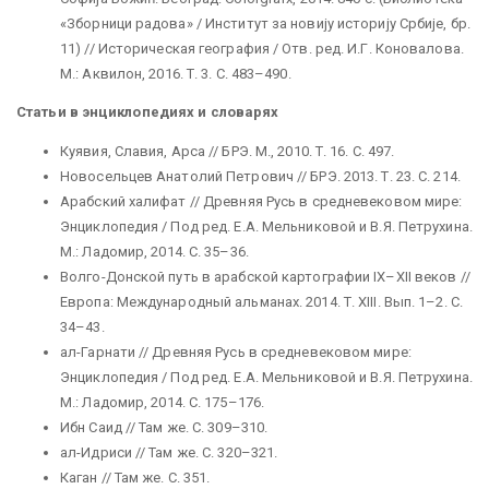
«Зборници радова» / Институт за новиjу историjу Србиjе, бр.
11) // Историческая география / Отв. ред. И.Г. Коновалова.
М.: Аквилон, 2016. Т. 3. С. 483–490.
Статьи в энциклопедиях и словарях
Куявия, Славия, Арса // БРЭ. М., 2010. Т. 16. С. 497.
Новосельцев Анатолий Петрович // БРЭ. 2013. Т. 23. С. 214.
Арабский халифат // Древняя Русь в средневековом мире:
Энциклопедия / Под ред. Е.А. Мельниковой и В.Я. Петрухина.
М.: Ладомир, 2014. С. 35–36.
Волго-Донской путь в арабской картографии IX–XII веков //
Европа: Международный альманах. 2014. Т. XIII. Вып. 1–2. С.
34–43.
ал-Гарнати // Древняя Русь в средневековом мире:
Энциклопедия / Под ред. Е.А. Мельниковой и В.Я. Петрухина.
М.: Ладомир, 2014. С. 175–176.
Ибн Саид // Там же. С. 309–310.
ал-Идриси // Там же. С. 320–321.
Каган // Там же. С. 351.