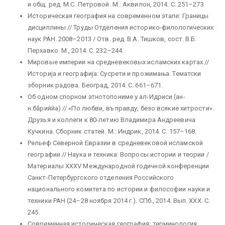
и общ. ред. М.С. Петровой. М.: Аквилон, 2014. С. 251–273.
Историческая география на современном этапе: Границы
дисциплины // Труды Отделения историко-филологических
наук РАН. 2008–2013 / Отв. ред. В.А. Тишков, сост. В.Б.
Перхавко. М., 2014. С. 232–244.
Мировые империи на средневековых исламских картах //
Историjа и географиjа: Сусрети и прожимања. Тематски
зборник радова. Београд, 2014. С. 661–671.
Об одном спорном этнотопониме у ал-Идриси (ан-
н.бāриййа) // «По любви, въ правду, безо всякие хитрости».
Друзья и коллеги к 80-летию Владимира Андреевича
Кучкина. Сборник статей. М.: Индрик, 2014. С. 157–168.
Рельеф Северной Евразии в средневековой исламской
географии // Наука и техника: Вопросы истории и теории /
Материалы XXXV Международной годичной конференции
Санкт-Петербургского отделения Российского
национального комитета по истории и философии науки и
техники РАН (24–28 ноября 2014 г.). СПб., 2014. Вып. XXX. С.
245.
Современная историческая география: терминология,