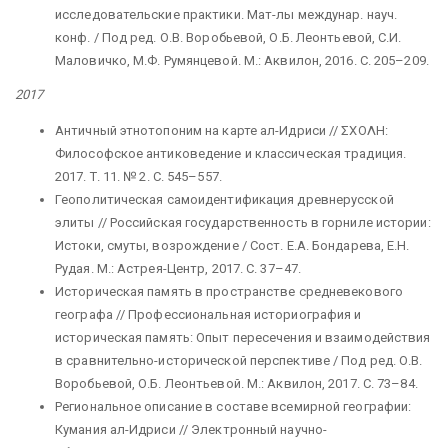
исследовательские практики. Мат-лы междунар. науч.
конф. / Под ред. О.В. Воробьевой, О.Б. Леонтьевой, С.И.
Маловичко, М.Ф. Румянцевой. М.: Аквилон, 2016. С. 205–209.
2017
Античный этнотопоним на карте ал-Идриси // ΣΧΟΛΗ:
Философское антиковедение и классическая традиция.
2017. Т. 11. № 2. С. 545–557.
Геополитическая самоидентификация древнерусской
элиты // Российская государственность в горниле истории:
Истоки, смуты, возрождение / Сост. Е.А. Бондарева, Е.Н.
Рудая. М.: Астрея-Центр, 2017. С. 37–47.
Историческая память в пространстве средневекового
географа // Профессиональная историография и
историческая память: Опыт пересечения и взаимодействия
в сравнительно-исторической перспективе / Под ред. О.В.
Воробьевой, О.Б. Леонтьевой. М.: Аквилон, 2017. С. 73–84.
Региональное описание в составе всемирной географии:
Кумания ал-Идриси // Электронный научно-