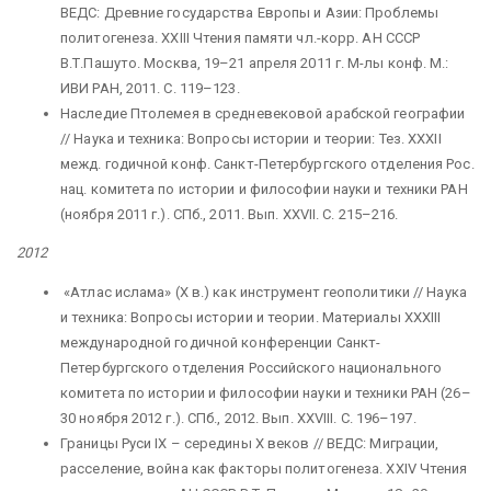
ВЕДС: Древние государства Европы и Азии: Проблемы
политогенеза. XXIII Чтения памяти чл.-корр. АН СССР
В.Т.Пашуто. Москва, 19–21 апреля 2011 г. М-лы конф. М.:
ИВИ РАН, 2011. С. 119–123.
Наследие Птолемея в средневековой арабской географии
// Наука и техника: Вопросы истории и теории: Тез. XXXII
межд. годичной конф. Санкт-Петербургского отделения Рос.
нац. комитета по истории и философии науки и техники РАН
(ноября 2011 г.). СПб., 2011. Вып. XXVII. С. 215–216.
2012
«Атлас ислама» (X в.) как инструмент геополитики // Наука
и техника: Вопросы истории и теории. Материалы XXXIII
международной годичной конференции Санкт-
Петербургского отделения Российского национального
комитета по истории и философии науки и техники РАН (26–
30 ноября 2012 г.). СПб., 2012. Вып. XXVIII. С. 196–197.
Границы Руси IX – середины X веков // ВЕДС: Миграции,
расселение, война как факторы политогенеза. XXIV Чтения