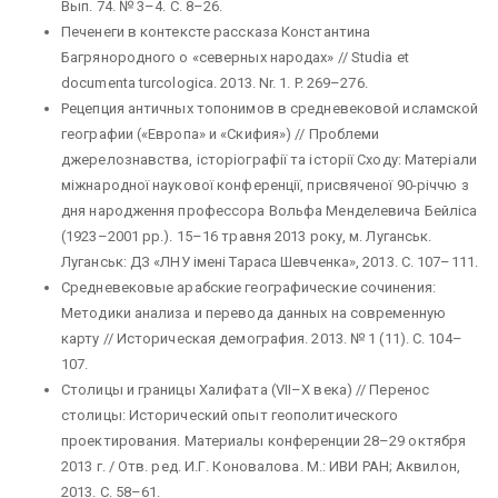
Вып. 74. № 3–4. С. 8–26.
Печенеги в контексте рассказа Константина
Багрянородного о «северных народах» // Studia et
documenta turcologica. 2013. Nr. 1. P. 269–276.
Рецепция античных топонимов в средневековой исламской
географии («Европа» и «Скифия») // Проблеми
джерелознавства, історіографії та історії Сходу: Матеріали
міжнародної наукової конференції, присвяченої 90-річчю з
дня народження профессора Вольфа Менделевича Бейліса
(1923–2001 рр.). 15–16 травня 2013 року, м. Луганськ.
Луганськ: ДЗ «ЛНУ імені Тараса Шевченка», 2013. С. 107–111.
Средневековые арабские географические сочинения:
Методики анализа и перевода данных на современную
карту // Историческая демография. 2013. № 1 (11). С. 104–
107.
Столицы и границы Халифата (VII–X века) // Перенос
столицы: Исторический опыт геополитического
проектирования. Материалы конференции 28–29 октября
2013 г. / Отв. ред. И.Г. Коновалова. М.: ИВИ РАН; Аквилон,
2013. С. 58–61.