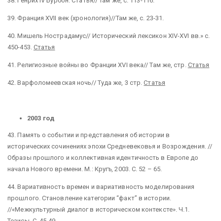
38. Генрих IV Бурбон. Статья// Там же, с. 113-116.
39. Франция XVII век (хронология)//Там же, с. 23-31.
40. Мишель Нострадамус// Исторический лексикон XIV-XVI
вв.» с.
450-453.
Статья
41. Религиозные войны во Франции XVI
века// Там же, стр.
Статья
42.
Варфоломеевская ночь// Туда же, 3 стр.
Статья
2003 год
43. Память о событии и представления об истории в
исторических сочинениях эпохи Средневековья и Возрождения. //
Образы прошлого и коллективная идентичность в Европе до
начала Нового времени. М.: Кругъ, 2003. С. 52 – 65.
44. Вариативность времен и вариативность моделирования
прошлого. Становление категории “факт” в истории.
//«Межкультурный диалог в историческом контексте». Ч.1.
Тезисы, С. 45-49.