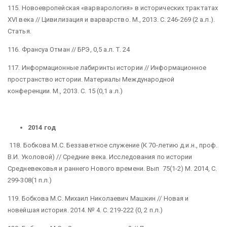
115. Новоевропейская «варварология» в исторических трактатах
XVI века // Цивилизация и варварство. М., 2013. С. 246-269 (2 а.л.).
Статья.
116. Франсуа Отман // БРЭ, 0,5 а.л. Т. 24
117. Информационные лабиринты истории // Информационное
пространство истории. Материалы Международной
конференции. М., 2013. С. 15 (0,1 а.л.)
2014 год
118. Бобкова М.С. Беззаветное служение (К 70-летию д.и.н., проф.
В.И. Уколовой) // Средние века. Исследования по истории
Средневековья и раннего Нового времени. Вып 75(1-2) М. 2014, С.
299-308(1 п.л.)
119. Бобкова М.С. Михаил Николаевич Машкин // Новая и
новейшая история. 2014. № 4. С. 219-222 (0, 2 п.л.)