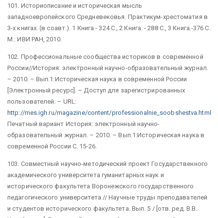
101. Историописание и историческая мысль
западноевропейского Средневековья. Практикум-хрестоматия в
3-х книгах. (в соавт.). 1 Книга - 324 С., 2 Книга. - 288 С., 3 Книга.-376 С.
М.: ИВИ РАН, 2010.
102. Профессиональные сообщества историков в современной
России//История: электронный научно-образовательный журнал.
– 2010. – Вып.1:Историческая наука в современной России
[Электронный ресурс]. – Доступ для зарегистрированных
пользователей. – URL:
http://mes.igh.ru/magazine/content/professionalnie_soobshestva.html
Печатный вариант История: электронный научно-
образовательный журнал. – 2010. – Вып.1:Историческая наука в
современной России С. 15-26.
103. Совместный научно-методический проект Государственного
академического университета гуманитарных наук и
исторического факультета Воронежского государственного
педагогического университета // Научные труды преподавателей
и студентов исторического факультета. Вып. 5 / [отв. ред. В.В.