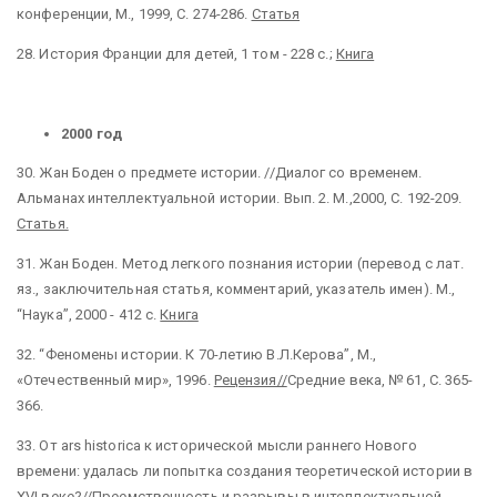
конференции, М., 1999, С. 274-286.
Статья
28.
История Франции для детей, 1 том - 228 с.;
Книга
2000 год
30.
Жан Боден о предмете истории. //Диалог со временем.
Альманах интеллектуальной истории. Вып. 2. М.,2000, С. 192-209.
Статья.
31.
Жан Боден. Метод легкого познания истории (перевод с лат.
яз., заключительная статья, комментарий, указатель имен). М.,
“Наука”, 2000 - 412 с.
Книга
32.
“Феномены истории. К 70-летию В.Л.Керова”, М.,
«Отечественный мир», 1996.
Рецензия//
Средние века, № 61, С. 365-
366.
33. От ars historica к исторической мысли раннего Нового
времени: удалась ли попытка создания теоретической истории в
XVI
веке?//Преемственность и разрывы в интеллектуальной