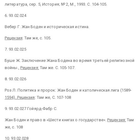
литература, сер. 5, История; № 2, М., 1993. С. 104-105.
6. 93.02.024
Вебер Г. Жан Боден и историческая истина.
Рецензия
: Там же, с. 105.
7. 93.02.025
Буше Ж. Заключение Жана Бодена во время третьей религиозной
войны.,
Рецензия:
Там же. С. 105-107.
8. 93.02.026
Роз Л. Политика и пророк: Жан Боден и католическая лига (1589-
1594). Рецензия
: Там же, С. 107-108
9. 93.02.027 Гойярд-Фабр С.
Жан Боден и право в «Шести книгах о государстве».
Рецензия:
Там
же, с. 108
10. 93.02.028