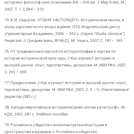
историко-философских сочинениях XVI – XVII вв. // Мир Клио. М.,
2007, Т. 1, С.284 – 310.
75. А.И. Сидоров. ОТЗВУК НАСТОЯЩЕГО. Историческая мысль в
эпоху каролингского возрождения. СПб, Издательский Центр
«Гуманитарная Академия», 2006. – 352 с. (Серия “Studia classica”).
Рецензия. // Средние века, № 68 (2), М.: Наука, 2007, С. 181 – 189.
76. От традиционных курсов по историографии к курсам по
истории исторической культуры // Как изучают историю в
высшей школе: опыт, перспективы, дискуссии. М: ИВИ РАН, 2007,
С. 263 – 269.
77. Предисловие // Как изучают историю в высшей школе: опыт,
перспективы, дискуссии. М: ИВИ РАН, 2007, С. 3 – 9.
Ответственный
редактор (383 с.).
78. Западноевропейское историописание «эпохи катастроф». М.:
КДУ, 2007, 287 с. Учебное пособие.
79. Российское общество интеллектуальной истории в
пространстве и времени // Российское общество