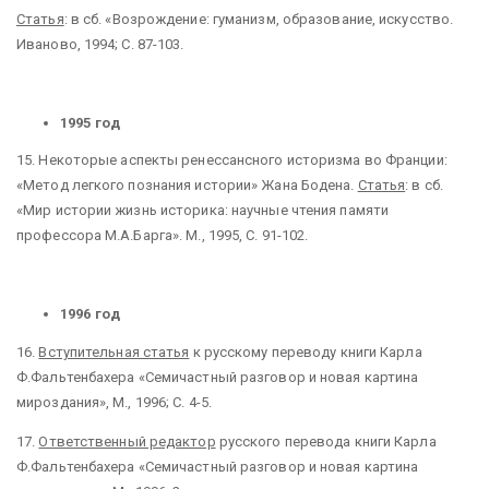
Статья
: в сб. «Возрождение: гуманизм, образование, искусство.
Иваново, 1994; С. 87-103.
1995 год
15.
Некоторые аспекты ренессансного историзма во Франции:
«Метод легкого познания истории» Жана Бодена.
Статья
: в сб.
«Мир истории жизнь историка: научные чтения памяти
профессора М.А.Барга». М., 1995, С. 91-102.
1996 год
16.
Вступительная статья
к русскому переводу книги Карла
Ф.Фальтенбахера «Семичастный разговор и новая картина
мироздания», М., 1996; С. 4-5.
17.
Ответственный редактор
русского перевода книги Карла
Ф.Фальтенбахера «Семичастный разговор и новая картина