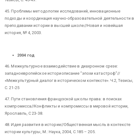
45. Проблемы методологии исследований, инновационные
подходы и координация научно-образовательной деятельности в
преподавании истории в высшей школе//Новая и новейшая
история, № 4, 2003.
2004 год
46. Межкультурное взаимодействие в диахронном срезе:
западноевропейское историописание “эпохи катастроф”//
«Межкультурный диалог в историческом контексте». Ч.2, Тезисы,
С. 21-25
47. Пути становления французской школы права: в поисках
компромисса//Конфликты и компромиссы в мировой истории,
Ярославль, С 23-38.
48. Идея развития в истории//Общественная мысль в контексте
истории культуры, М.: Наука, 2004, С.185 – 205.