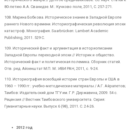
80-летию А.А. Сванидзе. М.: Кучково поле, 2011, С. 257-271.
108. Марина Бобкова. Историческое знание в Западной Европе
раннего Нового времени. Историографическая революция эпохи
катастроф. Монография. Saarbrücken: Lambert Academic
Publishing, 2011. 529 С.
109. Исторический факт и аргументация в историописании
Западной Европы переходной эпохи // Историк и общество.
Исторический факт и политическая полемика. Сборник статей.
Отв. ред. Айзенштат М.П. М.: ИВИ РАН, 2011, с. 9-24.
110. Историография всеобщей истории стран Европы и США в
1960 – 1990 гг.: учебно-методические материалы / А.Г. Айрапетов;
Тамбов: Издательский дом ТГУ им. Г.Р. Державина, 2009. 54 с.
Рецензия // Вестник Тамбовского университета. Серия:
Гуманитарные науки. Выпуск 6 (98), 2011. С. 24-26.
2012 год