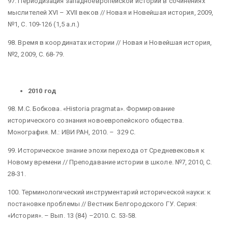
97. Периодизация западноевропейской истории в сочинениях
мыслителей XVI – XVII веков // Новая и Новейшая история, 2009,
№1, С. 109-126 (1,5 а.л.)
98. Время в координатах истории // Новая и Новейшая история,
№2, 2009, С. 68-79.
2010 год
98. М.С. Бобкова. «Historia pragmata». Формирование
исторического сознания новоевропейского общества.
Монография. М.: ИВИ РАН, 2010. – 329 С.
99. Историческое знание эпохи перехода от Средневековья к
Новому времени // Преподавание истории в школе. №7, 2010, С.
28-31.
100. Терминологический инструментарий исторической науки: к
постановке проблемы // Вестник Белгородского ГУ. Серия:
«История». – Вып. 13 (84) –2010. С. 53-58.