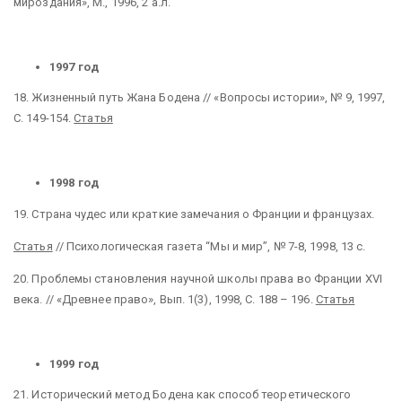
мироздания», М., 1996, 2 а.л.
1997 год
18
. Жизненный путь Жана Бодена // «Вопросы истории», № 9, 1997,
С. 149-154.
Статья
1998 год
19. Страна чудес или краткие замечания о Франции и французах.
Статья
// Психологическая газета “Мы и мир”, № 7-8, 1998, 13 с.
20. Проблемы становления научной школы права во Франции XVI
века. // «Древнее право», Вып. 1(3), 1998, С. 188 – 196.
Статья
1999 год
21.
Исторический метод Бодена как способ теоретического