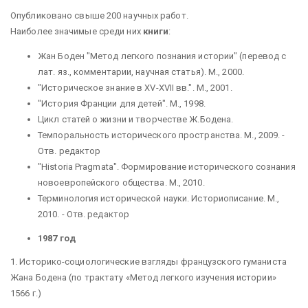
Опубликовано
свыше 200 научных работ.
Наиболее значимые среди них
книги
:
Жан Боден "Метод легкого познания истории" (перевод с
лат. яз., комментарии, научная статья). М., 2000.
"Историческое знание в XV-XVII вв.". М., 2001.
"История Франции для детей". М., 1998.
Цикл статей о жизни и творчестве Ж.Бодена.
Темпоральность исторического пространства. М., 2009. -
Отв. редактор
"Historia Pragmata". Формирование исторического сознания
новоевропейского общества. М., 2010.
Терминология исторической науки. Историописание. М.,
2010. - Отв. редактор
1987 год
1. Историко-социологические взгляды французского гуманиста
Жана Бодена (по трактату «Метод легкого изучения истории»
1566 г.)