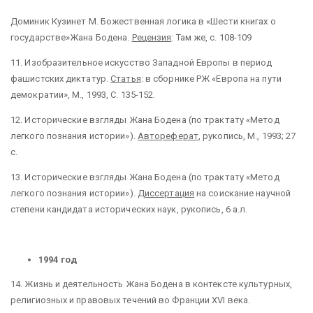
Доминик Кузинет М. Божественная логика в «Шести книгах о
государстве»Жана Бодена.
Рецензия
: Там же, с. 108-109
11.
Изобразительное искусство Западной Европы в период
фашистских диктатур.
Статья
: в сборнике РЖ «Европа на пути
демократии», М., 1993, С. 135-152.
12.
Исторические взгляды Жана Бодена (по трактату «Метод
легкого познания истории»).
Автореферат
, рукопись, М., 1993; 27
с.
13
. Исторические взгляды Жана Бодена (по трактату «Метод
легкого познания истории»).
Диссертация
на соискание научной
степени кандидата исторических наук, рукопись, 6 а.л.
1994 год
14. Жизнь и деятельность Жана Бодена в контексте культурных,
религиозных и правовых течений во Франции XVI века.