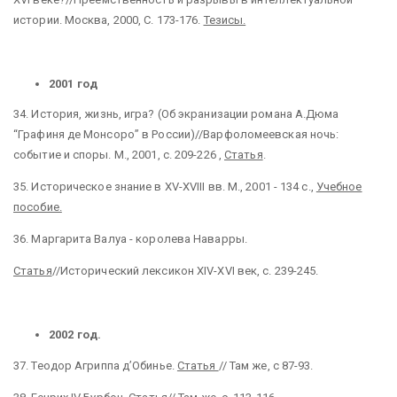
истории. Москва, 2000, С. 173-176.
Тезисы.
2001 год
34.
История, жизнь, игра? (Об экранизации романа А.Дюма
“Графиня де Монсоро” в России)//Варфоломеевская ночь:
событие и споры. М., 2001, с. 209-226 ,
Статья
.
35.
Историческое знание в XV-XVIII вв. М., 2001 - 134 с.,
Учебное
пособие.
36. Маргарита Валуа - королева Наварры.
Статья
//Исторический лексикон XIV-XVI век, с. 239-245.
2002 год.
37.
Теодор Агриппа д’Обинье.
Статья
// Там же, с 87-93.