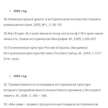
2005 год
49. Межкультурный диалог в историческом контексте// Новая и
новейшая история, 2005, №1, С. 93-101
50.Жан Боден: История жизни в эпоху катастроф// История через
личность. Новая историческая биография. М., 2005, с.265-307
51.Политическая культура России и Европы. Введение//
Историческая культура XIX века: Россия и Запад. М., 2005, с. 3-27
(отв. ред.)
2006 год
52. Преемственность и новации в исторической культуре
позднего Средневековья и начала Нового времени // История и
память. М., 2006. С. 455 – 506.
53. «Мы сами – время»: прошлое и настоящее в историческом