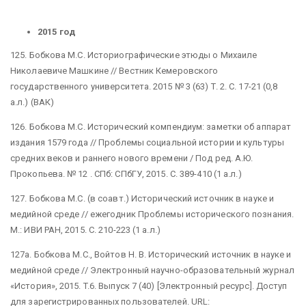
2015 год
125. Бобкова М.С. Историографические этюды о Михаиле
Николаевиче Машкине // Вестник Кемеровского
государственного университета. 2015 № 3 (63) Т. 2. С. 17-21 (0,8
а.л.) (ВАК)
126. Бобкова М.С. Исторический компендиум: заметки об аппарат
издания 1579 года // Проблемы социальной истории и культуры
средних веков и раннего нового времени / Под ред. А.Ю.
Прокопьева. № 12 . СПб: СПбГУ, 2015. С. 389-410 (1 а.л.)
127. Бобкова М.С. (в соавт.) Исторический источник в науке и
медийной среде // ежегодник Проблемы исторического познания.
М.: ИВИ РАН, 2015. С. 210-223 (1 а.л.)
127а. Бобкова М.С., Войтов Н. В. Исторический источник в науке и
медийной среде // Электронный научно-образовательный журнал
«История», 2015. T.6. Выпуск 7 (40) [Электронный ресурс]. Доступ
для зарегистрированных пользователей. URL: