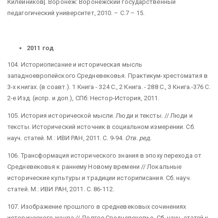
Килейников]. Воронеж: Воронежский государственный
педагогический университет, 2010. – С.7 – 15.
2011 год
104. Историописание и историческая мысль
западноевропейского Средневековья. Практикум-хрестоматия в
3-х книгах. (в соавт.). 1 Книга - 324 С., 2 Книга. - 288 С., 3 Книга.-376 С.
2-е Изд. (испр. и доп.), СПб: Нестор-История, 2011.
105. История исторической мысли. Люди и тексты. // Люди и
тексты. Исторический источник в социальном измерении. Сб.
науч. статей. М.: ИВИ РАН, 2011. С. 9-94.
Отв. ред.
106. Трансформация исторического знания в эпоху перехода от
Средневековья к раннему Новому времени // Локальные
исторические культуры и традиции историписания. Сб. науч.
статей. М.: ИВИ РАН, 2011. С. 86-112.
107. Изображение прошлого в средневековых сочинениях
исторического жанра // Долгое Средневековье. Сб. науч. статей к