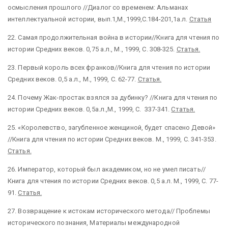
осмысления прошлого //Диалог со временем: Альманах
интеллектуальной истории, вып.1,М.,1999,С.184-201,1а.л.
Статья
22.
Самая продолжительная война в истории//Книга для чтения по
истории Средних веков. 0,75 а.л., М., 1999, С. 308-325.
Статья.
23.
Первый король всех франков//Книга для чтения по истории
Средних веков. 0,5 а.л., М., 1999, С. 62-77.
Статья.
24.
Почему Жак-простак взялся за дубинку? //Книга для чтения по
истории Средних веков. 0,5а.л.,М., 1999, С. 337-341.
Статья.
25.
«Королевство, загубленное женщиной, будет спасено Девой»
//Книга для чтения по истории Средних веков. М., 1999, С. 341-353.
Статья.
26.
Император, который был академиком, но не умел писать//
Книга для чтения по истории Средних веков. 0,5 а.л. М., 1999, С. 77-
91.
Статья.
27.
Возвращение к истокам исторического метода// Проблемы
исторического познания, Материалы международной