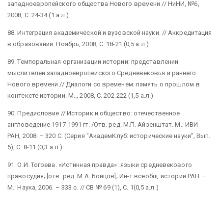
западноевропейского общества Нового времени // НиНИ, №6,
2008, С. 24-34 (1.а.л.)
88. Интеграция академической и вузовской науки. // Аккредитация
в образовании. Ноябрь, 2008, С. 18-21.(0,5 а.л.)
89. Темпоральная организации истории: представлении
мыслителей западноевропейского Средневековья и раннего
Нового времени // Диалоги со временем: память о прошлом в
контексте истории. М.., 2008, С. 202-222 (1,5 а.л.)
90. Предисловие // Историк и общество: отечественное
англоведение 1917-1991 гг. /Отв. ред. М.П. Айзенштат. М.: ИВИ
РАН, 2008. – 320 С. (Серия "АкадемКлуб: исторические науки", Вып.
5), С. 8-11 (0,3 а.л.)
91. О.И. Тогоева. «Истинная правда»: языки средневекового
правосудия; [отв. ред. М.А. Бойцов]; Ин-т всеобщ. истории РАН. –
М.: Наука, 2006. – 333 с. // СВ № 69 (1), С. 1(0,5 а.л.)