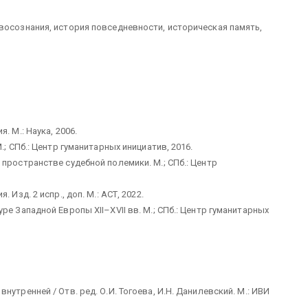
восознания, история повседневности, историческая память,
. М.: Наука, 2006.
; СПб.: Центр гуманитарных инициатив, 2016.
пространстве судебной полемики. М.; СПб.: Центр
Изд. 2 испр., доп. М.: АСТ, 2022.
е Западной Европы XII–XVII вв. М.; СПб.: Центр гуманитарных
утренней / Отв. ред. О.И. Тогоева, И.Н. Данилевский. М.: ИВИ