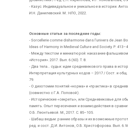
- Казус. Индивидуальное и уникальное в истории. Антоло
И.Н. Данилевский. М.: НЛО, 2022.
Основные статьи за последние годы:
- Sorcellerie comme disharmonie dans l’univers de Jean Bodi
Ideas of Harmony in Medieval Culture and Society. Р. 413–4
- Между текстом и миниатюрой: наказание фальшивомон
«История». 2017. Вып. 6 (60). T. 8.
- Два тела… судьи: идеи средневекового права в исто
Интерпретация культурных кодов – 2017 / Сост. и общ. 
79.
- О дихотомии понятий «норма» и «практика» в средневе
(совместно с Г.А. Поповой).
- Исторические «секреты», или Средневековье для об
память. Опыт пересечения и взаимодействия в сравнит
О.Б. Леонтьевой. М., 2017. С. 85–105.
- Шабаш ведьм: ранние образы и их возможные прототи
ред. и сост. Д.И. Антонов, О.Б. Христофорова. Вып. 6. М.