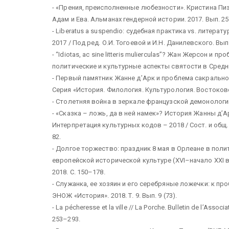
- «Прения, преисполненные любезности». Кристина Пиз
Адам и Ева. Альманах гендерной истории. 2017. Вып. 25.
- Liberatus a suspendio: судебная практика vs. литера
2017 / Под ред. О.И. Тогоевой и И.Н. Данилевского. Вып. 
- “Idiotas, ac sine litteris mulierculas”? Жан Жерсон и
политические и культурные аспекты святости в Средние 
- Первый памятник Жанне д’Арк и проблема сакральнос
Серия «История. Филология. Культурология. Востоковеде
- Столетняя война в зеркале французской демонологии X
- «Сказка – ложь, да в ней намек»? История Жанны д’А
Интерпретация культурных кодов – 2018 / Сост. и общ. 
82.
- Долгое торжество: праздник 8 мая в Орлеане в поли
европейской исторической культуре (XVI–начало XXI в.
2018. С. 150–178.
- Служанка, ее хозяин и его серебряные ложечки: к п
ЭНОЖ «История». 2018. Т. 9. Вып. 9 (73).
- La pécheresse et la ville // La Porche. Bulletin de l’Assoc
253–293.