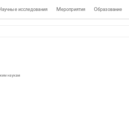
Н
М
О
аучные исследования
ероприятия
бразование
ким наукам