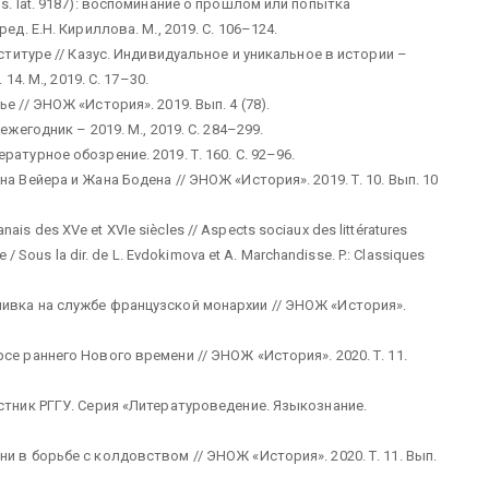
s. lat. 9187): воспоминание о прошлом или попытка
д. Е.Н. Кириллова. М., 2019. С. 106–124.
еституре // Казус. Индивидуальное и уникальное в истории –
14. М., 2019. С. 17–30.
 // ЭНОЖ «История». 2019. Вып. 4 (78).
жегодник – 2019. М., 2019. С. 284–299.
атурное обозрение. 2019. Т. 160. С. 92–96.
а Вейера и Жана Бодена // ЭНОЖ «История». 2019. Т. 10. Вып. 10
anais des XVe et XVIe siècles // Aspects sociaux des littératures
/ Sous la dir. de L. Evdokimova et A. Marchandisse. P.: Classiques
ивка на службе французской монархии // ЭНОЖ «История».
се раннего Нового времени // ЭНОЖ «История». 2020. Т. 11.
стник РГГУ. Серия «Литературоведение. Языкознание.
и в борьбе с колдовством // ЭНОЖ «История». 2020. Т. 11. Вып.