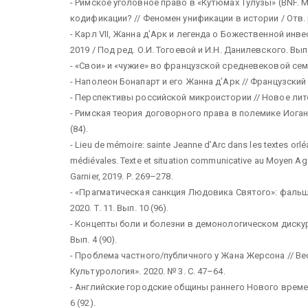
- Римское уголовное право в «Кутюмах Тулузы» (BNF. M
кодификации? // Феномен унификации в истории / Отв. ре
- Карл VII, Жанна д’Арк и легенда о Божественной инв
2019 / Под ред. О.И. Тогоевой и И.Н. Данилевского. Вып. 
- «Свои» и «чужие» во французской средневековой семье
- Наполеон Бонапарт и его Жанна д’Арк // Французский е
- Перспективы российской микроистории // Новое литер
- Римская теория договорного права в полемике Иоганн
(84).
- Lieu de mémoire: sainte Jeanne d’Arc dans les textes orlé
médiévales. Texte et situation communicative au Moyen Аge 
Garnier, 2019. Р. 269–278.
- «Прагматическая санкция Людовика Святого»: фальш
2020. Т. 11. Вып. 10 (96).
- Концепты боли и болезни в демонологическом дискур
Вып. 4 (90).
- Проблема частного/публичного у Жана Жерсона // Ве
Культурология». 2020. № 3. С. 47–64.
- Английские городские общины раннего Нового времен
6 (92).