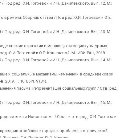
/ Под ред. О.И. Тогоевой и И.Н. Данилевского. Вып. 12. М.:
 времени. Сборник статей / Под ред. О.И. Тогоевой и О.Е.
/ Под ред. О.И. Тогоевой и И.Н. Данилевского. Вып. 13. М.:
веденческие стратегии в меняющихся социокультурных
д. О.И. Тогоевой и О.Е. Кошелевой. М.: ИВИ РАН, 2018.
/ Под ред. О.И. Тогоевой и И.Н. Данилевского. Вып. 14. М.:
овые и социальные механизмы изменений в средневековой
 2019. Т. 10. Вып. 9 (84).
рименения письма. Репрезентация социальных групп / Отв. ред.
/ Под ред. О.И. Тогоевой и И.Н. Данилевского. Вып. 15. М.:
едние века и Новое время / Сост. и отв. ред. О.И. Тогоева и
рия права, многообразие города и проблемы исторической
. Тогоева, Г.А. Попова, П.Ю. Уваров.