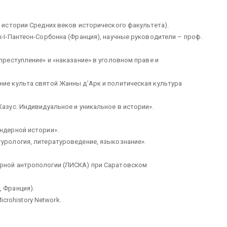
а истории Средних веков исторического факультета).
ж-I-Пантеон-Сорбонна (Франция), научные руководители – проф.
«преступление» и «наказание» в уголовном праве и
ние культа святой Жанны д’Арк и политическая культура
Казус. Индивидуальное и уникальное в истории».
ендерной истории».
турология, литературоведение, языкознание».
урной антропологии (ЛИСКА) при Саратовском
, Франция).
rohistory Network.