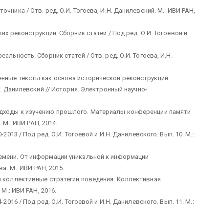
чника / Отв. ред. О.И. Тогоева, И.Н. Данилевский. М.: ИВИ РАН,
их реконструкций. Сборник статей / Под ред. О.И. Тогоевой и
альность. Сборник статей / Отв. ред. О.И. Тогоева, И.Н.
енные тексты как основа исторической реконструкции.
Н. Данилевский // История. Электронный научно-
одходы к изучению прошлого. Материалы конференции памяти
 М.: ИВИ РАН, 2014.
2013 / Под ред. О.И. Тогоевой и И.Н. Данилевского. Вып. 10. М.:
емени. От информации уникальной к информации
а. М.: ИВИ РАН, 2015.
и коллективные стратегии поведения. Коллективная
М.: ИВИ РАН, 2016.
2016 / Под ред. О.И. Тогоевой и И.Н. Данилевского. Вып. 11. М.: