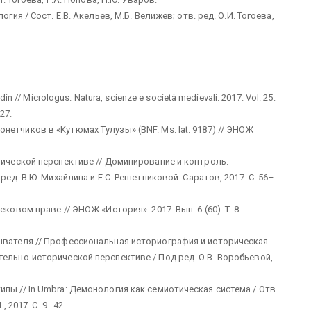
гия / Сост. Е.В. Акельев, М.Б. Велижев; отв. ред. О.И. Тогоева,
n // Micrologus. Natura, scienze e società medievali. 2017. Vol. 25:
27.
етчиков в «Кутюмах Тулузы» (BNF. Ms. lat. 9187) // ЭНОЖ
рической перспективе // Доминирование и контроль.
ред. В.Ю. Михайлина и Е.С. Решетниковой. Саратов, 2017. С. 56–
ковом праве // ЭНОЖ «История». 2017. Вып. 6 (60). T. 8
ывателя // Профессиональная историография и историческая
ельно-исторической перспективе / Под ред. О.В. Воробьевой,
пы // In Umbra: Демонология как семиотическая система / Отв.
, 2017. С. 9–42.