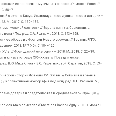
анская и ее оппоненты-мужчины в споре о «Романе о Розе» //
 С. 50–71.
турный сюжет // Казус. Индивидуальное и уникальное в истории –
12. М., 2017. С. 169–184.
 проблема женской святости // Европа святых. Социальные,
века / Под ред. С.А. Яцык. М., 2018. С. 143–158.
ти ее образа во Франции Нового времени // Вестник РГГУ.
ние». 2018. № 7 (40). С. 104–125.
V в. // Французский ежегодник – 2018. М., 2018. С. 22–39.
рк в кинематографе XIX–XX вв. // Правда и ложь.
ред. В.Ю. Михайлина и Е.С. Решетниковой. Саратов, 2018. С. 53–
тической истории Франции XV–XXI вв. // Событие и время в
) / Коллективная монография под общ. ред. Л.П. Репиной. М.,
роблеме доверия и предательства в средневековой Франции //
iation des Amis de Jeanne d’Arc et de Charles Péguy. 2018. Т. 46/47. Р.