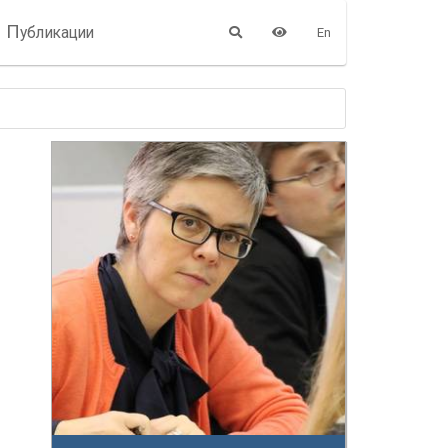
П
убликации
En