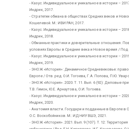
- Казус. Индивидуальное и уникальное в истории – 2017 
Индрик, 2017.
- Стратегии обмана в обществах Средних веков и Нового
Кошелевой. М.: ИВИ РАН, 2017.
- Казус. Индивидуальное и уникальное в истории – 2018 
Индрик, 2018.
- Обманные практики и доверительные отношения. По
условиях Европы в Средние века и Новое время / Под ре
- Казус. Индивидуальное и уникальное в истории – 2019 
Индрик, 2019.
- ЭНОЖ «История»: Динамичное Средневековье: прав
Европе / Отв. ред. О.И. Тогоева, Г.А. Попова, П.Ю. Уваров.
- ЭНОЖ «История». 2020. Т. 11. Вып. 6 (92): Деловые п
Т.В. Гимон, Ю.Е. Арнаутова, О.И. Тогоева.
- Казус. Индивидуальное и уникальное в истории – 2020 
Индрик, 2020.
- Анатомия власти. Государи и подданные в Европе в Ср
О.С. Воскобойников. М.: ИД НИУ ВШЭ, 2021.
- ЭНОЖ «История». 2021. Вып. 9 (107). Т. 12: Террито
урбанистики / Ред. Е.Н. Кириллова, И.Г. Коновалова, О.И