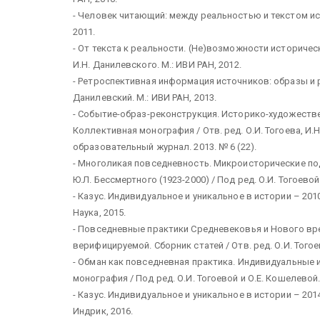
- Человек читающий: между реальностью и текстом исто
2011.
- От текста к реальности. (Не)возможности историческ
И.Н. Данилевского. М.: ИВИ РАН, 2012.
- Ретроспективная информация источников: образы и ре
Данилевский. М.: ИВИ РАН, 2013.
- Событие-образ-реконструкция. Историко-художеств
Коллективная монография / Отв. ред. О.И. Тогоева, И.
образовательный журнал. 2013. № 6 (22).
- Многоликая повседневность. Микроисторические п
Ю.Л. Бессмертного (1923-2000) / Под ред. О.И. Тогоевой.
- Казус. Индивидуальное и уникальное в истории – 2010-
Наука, 2015.
- Повседневные практики Средневековья и Нового вр
верифицируемой. Сборник статей / Отв. ред. О.И. Тогоев
- Обман как повседневная практика. Индивидуальные 
монография / Под ред. О.И. Тогоевой и О.Е. Кошелевой. 
- Казус. Индивидуальное и уникальное в истории – 2014-
Индрик, 2016.