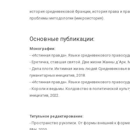
история средневековой Франции, история права и пра
проблемы методологии (микроистория).
Основные публикации:
Монографии:
- «Истинная правда». Языки средневекового правосудия
- Еретичка, ставшая святой. Две жизни Жанны д’Арк. М.
- Дела плоти. Интимная жизнь людей Средневековья в 
гуманитарных инициатив, 2018.
- «Истинная правда». Языки средневекового правосудия. 
- Короли и ведьмы. Колдовство в политической культур
инициатив, 2022.
Титульное редактирование:
- Пространство рукописи. От формы внешней к форме вн
РАН, 2010.