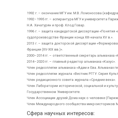
1992 г. – окончание МГУ им. М.В. Ломоносова (кафедр
1992–1995 гг. – аспирантура МГУ и университета Пари
Н.А. Хачатурян и проф. Клод Говар.
1996 г. – защита кандидатской диссертации «Понятия 
судопроизводстве Франции конца XIII-начала XV в.».
2013 г. – защита докторской диссертации «Формирова
Франции (XV-XIX вв.)».
2000–2014 гг. – ответственный секретарь альманаха «
2014–2020 гг. – главный редактор альманаха «Казус».
Член редколлегии альманаха «Адам и Ева. Альманах г
Член редколлегии журнала «Вестник РГГУ. Серия Куль
Член редакционного совета журнала «Средние века».
Член Лаборатории исторической, социальной и культ
Государственном Университете.
Член Ассоциации друзей Дома наук о человеке (Париж
Член Международного сообщества микроисториков Mic
Сфера научных интересов: