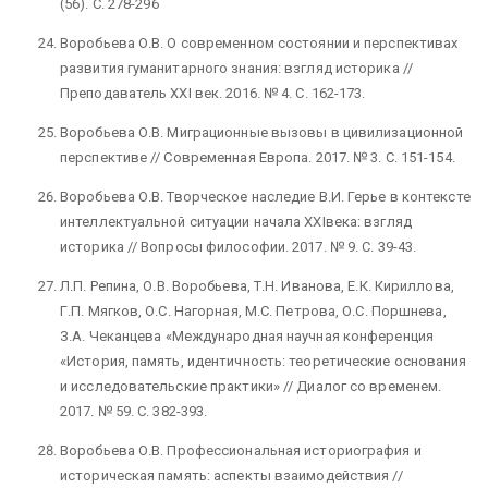
(56). С. 278-296
Воробьева О.В. О современном состоянии и перспективах
развития гуманитарного знания: взгляд историка //
Преподаватель XXI век. 2016. № 4. С. 162-173.
Воробьева О.В. Миграционные вызовы в цивилизационной
перспективе // Современная Европа. 2017. № 3. С. 151-154.
Воробьева О.В. Творческое наследие В.И. Герье в контексте
интеллектуальной ситуации начала XXIвека: взгляд
историка // Вопросы философии. 2017. № 9. C. 39-43.
Л.П. Репина, О.В. Воробьева, Т.Н. Иванова, Е.К. Кириллова,
Г.П. Мягков, О.С. Нагорная, М.С. Петрова, О.С. Поршнева,
З.А. Чеканцева «Международная научная конференция
«История, память, идентичность: теоретические основания
и исследовательские практики» // Диалог со временем.
2017. № 59. С. 382-393.
Воробьева О.В. Профессиональная историография и
историческая память: аспекты взаимодействия //