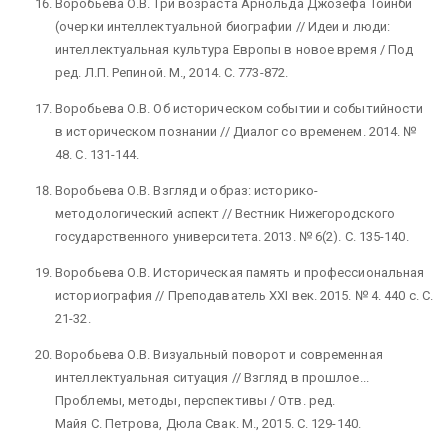
Воробьева О.В. Три возраста Арнольда Джозефа Тойнби
(очерки интеллектуальной биографии // Идеи и люди:
интеллектуальная культура Европы в новое время / Под
ред. Л.П. Репиной. М., 2014. С. 773-872.
Воробьева О.В. Об историческом событии и событийности
в историческом познании // Диалог со временем. 2014. №
48. С. 131-144.
Воробьева О.В. Взгляд и образ: историко-
методологический аспект // Вестник Нижегородского
государственного университета. 2013. № 6(2). С. 135-140.
Воробьева О.В. Историческая память и профессиональная
историография // Преподаватель XXI век. 2015. № 4. 440 с. С.
21-32.
Воробьева О.В. Визуальный поворот и современная
интеллектуальная ситуация // Взгляд в прошлое...
Проблемы, методы, перспективы / Отв. ред.
Майя С. Петрова, Дюла Свак. М., 2015. С. 129-140.