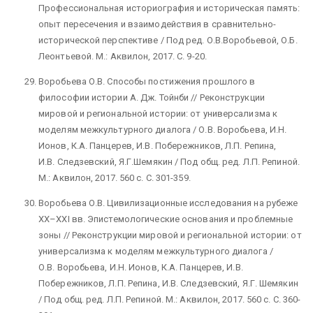
Профессиональная историография и историческая память:
опыт пересечения и взаимодействия в сравнительно-
исторической перспективе / Под ред. О.В.Воробьевой, О.Б.
Леонтьевой. М.: Аквилон, 2017. С. 9-20.
Воробьева О.В. Способы постижения прошлого в
философии истории А. Дж. Тойнби // Реконструкции
мировой и региональной истории: от универсализма к
моделям межкультурного диалога / О.В. Воробьева, И.Н.
Ионов, К.А. Панцерев, И.В. Побережников, Л.П. Репина,
И.В. Следзевский, Я.Г.Шемякин / Под общ. ред. Л.П. Репиной.
М.: Аквилон, 2017. 560 c. С. 301-359.
Воробьева О.В. Цивилизационные исследования на рубеже
XX–XXI вв. Эпистемологические основания и проблемные
зоны // Реконструкции мировой и региональной истории: от
универсализма к моделям межкультурного диалога /
О.В. Воробьева, И.Н. Ионов, К.А. Панцерев, И.В.
Побережников, Л.П. Репина, И.В. Следзевский, Я.Г. Шемякин
/ Под общ. ред. Л.П. Репиной. М.: Аквилон, 2017. 560 c. С. 360-