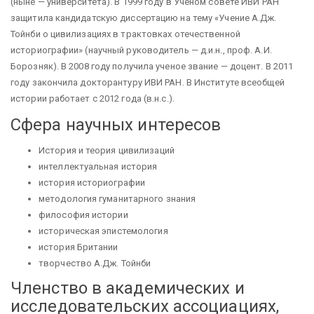
(ныне — университета). В 1999 году в Ученом совете ИВИ РАН
защитила кандидатскую диссертацию на тему «Учение А.Дж.
Тойнби о цивилизациях в трактовках отечественной
историографии» (научный руководитель — д.и.н., проф. А.И.
Борозняк). В 2008 году получила ученое звание — доцент. В 2011
году закончила докторантуру ИВИ РАН. В Институте всеобщей
истории работает с 2012 года (в.н.с.).
Сфера научных интересов
История и теория цивилизаций
интеллектуальная история
история историографии
методология гуманитарного знания
философия истории
историческая эпистемология
история Британии
творчество А.Дж. Тойнби
Членство в академических и
исследовательских ассоциациях,