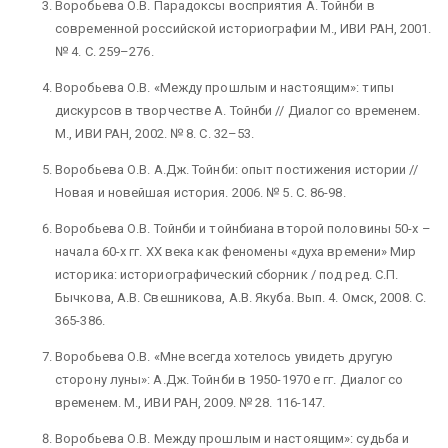
Воробьева О.В.
Парадоксы восприятия А. Тойнби в
современной российской историографии М., ИВИ РАН, 2001.
№ 4. С. 259–276.
Воробьева О.В.
«Между прошлым и настоящим»: типы
дискурсов в творчестве А. Тойнби // Диалог со временем.
М., ИВИ РАН, 2002. № 8. С. 32–53.
Воробьева О.В.
А.Дж. Тойнби: опыт постижения истории //
Новая и новейшая история. 2006. № 5. С. 86-98.
Воробьева О.В.
Тойнби и тойнбиана второй половины 50-х –
начала 60-х гг. ХХ века как феномены «духа времени» Мир
историка: историографический сборник / под ред. С.П.
Бычкова, А.В. Свешникова, А.В. Якуба. Вып. 4. Омск, 2008. С.
365-386.
Воробьева О.В.
«Мне всегда хотелось увидеть другую
сторону луны»: А.Дж. Тойнби в 1950-1970 е гг. Диалог со
временем. М., ИВИ РАН, 2009. № 28. 116-147.
Воробьева О.В.
Между прошлым и настоящим»: судьба и