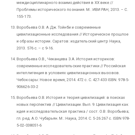
междисциплинарного взаимодействия в ХХ веке //
Проблемы исторического познания. М.: ИВИ РАН, 2013. – С.
155-173.
Воробьева О.В. А.Дж. Тойнби и современные
цивилизационные исследования // Историческое прошлое
и образы истории. Саратов: издательский центр Наука,
2013. 576 с. – с 9-16.
Воробьева О.В., Чеканцева З.А. История историков:
современные исследовательские практики // Российская
интеллигенция в условиях цивилизационных вызовов.
Чебоксары: Новое время, 2014. 472 с. С. 427-433 ISBN: 978-5-
906626-33-2
Воробьева О.В. История и теория цивилизаций: в поисках
новых перспектив // Цивилизации. Вып. 9. Цивилизация как
идея и исследовательская практика / сост. О.В. Воробьева;
гл. ред. А.О. Чубарьян. М.: Наука, 2014. С. 5-26 267 с. ISBN 978-
5-02-038051-6