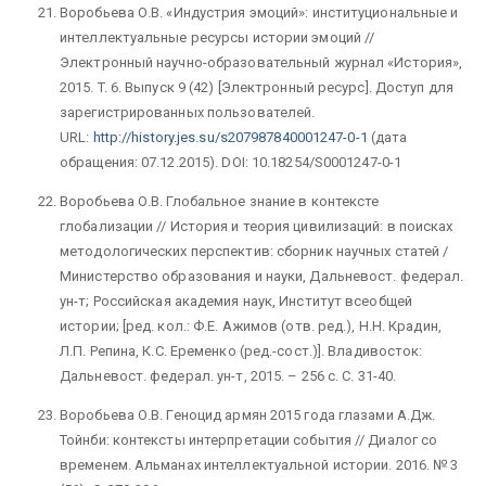
Воробьева О.В. «Индустрия эмоций»: институциональные и
интеллектуальные ресурсы истории эмоций //
Электронный научно-образовательный журнал «История»,
2015. T. 6. Выпуск 9 (42) [Электронный ресурс]. Доступ для
зарегистрированных пользователей.
URL:
http://history.jes.su/s207987840001247-0-1
(дата
обращения: 07.12.2015). DOI: 10.18254/S0001247-0-1
Воробьева О.В. Глобальное знание в контексте
глобализации // История и теория цивилизаций: в поисках
методологических перспектив: сборник научных статей /
Министерство образования и науки, Дальневост. федерал.
ун-т; Российская академия наук, Институт всеобщей
истории; [ред. кол.: Ф.Е. Ажимов (отв. ред.), Н.Н. Крадин,
Л.П. Репина, К.С. Еременко (ред.-сост.)]. Владивосток:
Дальневост. федерал. ун-т, 2015. – 256 с. С. 31-40.
Воробьева О.В. Геноцид армян 2015 года глазами А.Дж.
Тойнби: контексты интерпретации события // Диалог со
временем. Альманах интеллектуальной истории. 2016. № 3