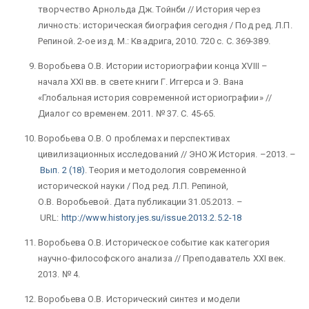
творчество Арнольда Дж. Тойнби // История через
личность: историческая биография сегодня / Под ред. Л.П.
Репиной. 2-ое изд. М.: Квадрига, 2010. 720 с. С. 369-389.
Воробьева О.В.
Истории историографии конца XVIII –
начала XXI вв. в свете книги Г. Иггерса и Э. Вана
«Глобальная история современной историографии» //
Диалог со временем. 2011. № 37. С. 45-65.
Воробьева О.В. О проблемах и перспективах
цивилизационных исследований // ЭНОЖ История. –2013. –
Вып. 2 (18)
.
Теория и методология современной
исторической науки / Под ред. Л.П. Репиной,
О.В. Воробьевой. Дата публикации 31.05.2013. –
URL:
http://www.history.jes.su/issue.2013.2.5.2-18
Воробьева О.В. Историческое событие как категория
научно-философского анализа // Преподаватель ХХI век.
2013. № 4.
Воробьева О.В.
Исторический синтез и модели