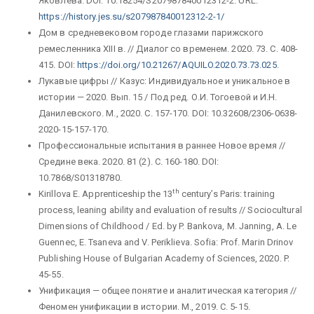
Яковлева. DOI: 10.18254/S207987840012312-2. URL:
https://history.jes.su/s207987840012312-2-1/
Дом в средневековом городе глазами парижского
ремесленника XIII в. // Диалог со временем. 2020. 73. С. 408-
415. DOI:
https://doi.org/10.21267/AQUILO.2020.73.73.025
.
Лукавые цифры // Казус: Индивидуальное и уникальное в
истории — 2020. Вып. 15 / Под ред. О.И. Тогоевой и И.Н.
Данилевского. М., 2020. С. 157-170. DOI: 10.32608/2306-0638-
2020-15-157-170.
Профессиональные испытания в раннее Новое время //
Средине века. 2020. 81 (2). С. 160-180. DOI:
10.7868/S01318780.
th
Kirillova E. Apprenticeship the 13
century’s Paris: training
process, leaning ability and evaluation of results // Sociocultural
Dimensions of Childhood / Ed. by P. Bankova, M. Janning, A. Le
Guennec, E. Tsaneva and V. Periklieva. Sofia: Prof. Marin Drinov
Publishing House of Bulgarian Academy of Sciences, 2020. P.
45-55.
Унификация — общее понятие и аналитическая категория //
Феномен унификации в истории. М., 2019. С. 5-15.