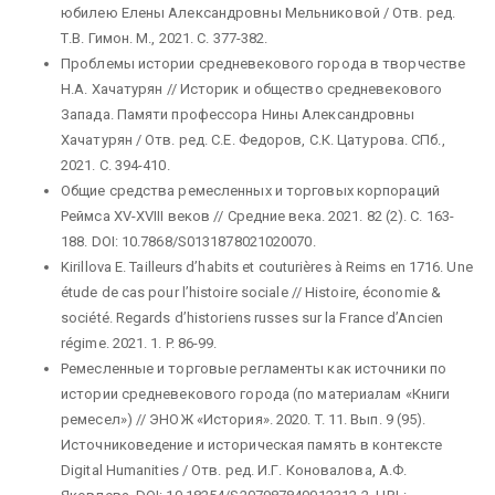
юбилею Елены Александровны Мельниковой / Отв. ред.
Т.В. Гимон. М., 2021. С. 377-382.
Проблемы истории средневекового города в творчестве
Н.А. Хачатурян // Историк и общество средневекового
Запада. Памяти профессора Нины Александровны
Хачатурян / Отв. ред. С.Е. Федоров, С.К. Цатурова. СПб.,
2021. С. 394-410.
Общие средства ремесленных и торговых корпораций
Реймса XV-XVIII веков // Средние века. 2021. 82 (2). С. 163-
188. DOI: 10.7868/S0131878021020070.
Kirillova E. Tailleurs d’habits et couturières à Reims en 1716. Une
étude de cas pour l’histoire sociale // Histoire, économie &
société. Regards d’historiens russes sur la France d’Ancien
régime. 2021. 1. P. 86-99.
Ремесленные и торговые регламенты как источники по
истории средневекового города (по материалам «Книги
ремесел») // ЭНОЖ «История». 2020. T. 11. Вып. 9 (95).
Источниковедение и историческая память в контексте
Digital Humanities / Отв. ред. И.Г. Коновалова, А.Ф.