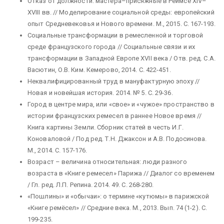
Отказ от должности: мастера–присяжные в Реймсе XIV–
XVIII вв. // Моделирование социальной среды: европейский
опыт Средневековья и Нового времени. М., 2015. С. 167-193.
Социальные трансформации в ремесленной и торговой
среде французского города // Социальные связи и их
трансформации в Западной Европе XVII века / Отв. ред. С.А.
Васютин, О.В. Ким. Кемерово, 2014. С. 422-451.
Неквалифицированный труд в мануфактурную эпоху //
Новая и новейшая история. 2014. № 5. С. 29-36.
Город в центре мира, или «свое» и «чужое» пространство в
истории французских ремесел в раннее Новое время //
Книга картины Земли. Сборник статей в честь И.Г.
Коноваловой / Под ред. Т.Н. Джаксон и А.В. Подосинова.
М., 2014. С. 157-176.
Возраст – величина относительная: люди разного
возраста в «Книге ремесел» Парижа // Диалог со временем
/ Гл. ред. Л.П. Репина. 2014. 49. С. 268-280.
«Пошлины» и «обычаи»: о термине «кутюмы» в парижской
«Книге ремёсел» // Средние века. М., 2013. Вып. 74 (1-2). С.
199-235.