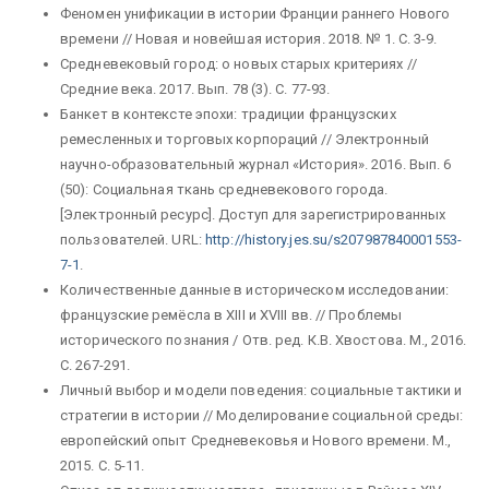
Феномен унификации в истории Франции раннего Нового
времени // Новая и новейшая история. 2018. № 1. С. 3-9.
Средневековый город: о новых старых критериях //
Средние века. 2017. Вып. 78 (3). С. 77-93.
Банкет в контексте эпохи: традиции французских
ремесленных и торговых корпораций // Электронный
научно-образовательный журнал «История». 2016. Вып. 6
(50): Социальная ткань средневекового города.
[Электронный ресурс]. Доступ для зарегистрированных
пользователей. URL:
http://history.jes.su/s207987840001553-
7-1
.
Количественные данные в историческом исследовании:
французские ремёсла в XIII и XVIII вв. // Проблемы
исторического познания / Отв. ред. К.В. Хвостова. М., 2016.
С. 267-291.
Личный выбор и модели поведения: социальные тактики и
стратегии в истории // Моделирование социальной среды:
европейский опыт Средневековья и Нового времени. М.,
2015. С. 5-11.